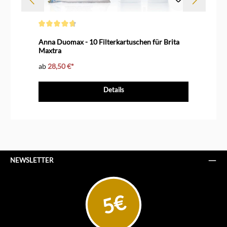
Durchschnittliche Bewertung von 4.7 von 5 Sternen
Dur
Anna Duomax - 10 Filterkartuschen für Brita
Me
Maxtra
ab
28,50 €*
13
Details
NEWSLETTER
5€