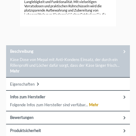
15,
Langlebigkeit und Funktionalität. Mit vielseitigen
Vorratsdosen und praktischen Rührschüsseln wird die
platzsparende Aufbewahrung und Zubereitung von
Lebensmitteln zum Kinderspiel.&nbsp;Entdecken Sie die
Qualität und Innovation von Mepal und bringen Sie
Ordnung und Stil in Ihre Küche. Die Marke ist vielen von uns
noch aus Kindheitstagen bekannt. Trotzdem gibt es immer
noch neue Innovationen und Materialien, die den
Küchenalltag einfacher machen.Kontaktdaten: Mepal
Deutschland, Auf`m Brinke 18, 59872 Meschede,
kundenservice@mepal.com
Beschreibung
Käse Dose von Mepal mit Anti-Kondens Einsatz, der durch ein
Rillenprofil und Löcher dafür sorgt, dass der Käse länger frisch…
Mehr
Eigenschaften
Infos zum Hersteller
Folgende Infos zum Hersteller sind verfübar...
Mehr
Bewertungen
Produktsicherheit