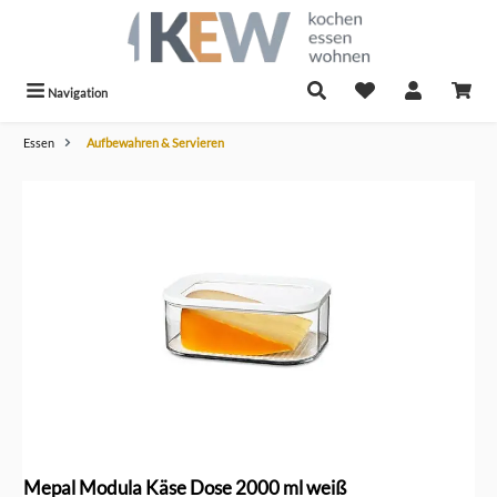
alt springen
Navigation
Essen
Aufbewahren & Servieren
Bildergalerie überspringen
Mepal Modula Käse Dose 2000 ml weiß