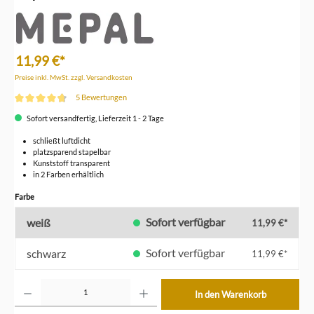
11,99 €*
Preise inkl. MwSt. zzgl. Versandkosten
5 Bewertungen
Durchschnittliche Bewertung von 4.8 von 5 Sternen
Sofort versandfertig, Lieferzeit 1 - 2 Tage
schließt luftdicht
platzsparend stapelbar
Kunststoff transparent
in 2 Farben erhältlich
auswählen
Farbe
Sofort verfügbar
weiß
11,99 €*
Sofort verfügbar
schwarz
11,99 €*
Produkt Anzahl: Gib den gewünschten Wert ein oder benutze die Schaltflächen um die Anzahl z
In den Warenkorb