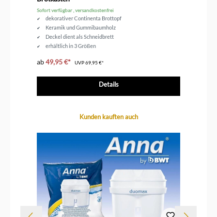
Sofort verfügbar , versandkostenfrei
Sof
dekorativer Continenta Brottopf
Keramik und Gummibaumholz
Deckel dient als Schneidbrett
erhältlich in 3 Größen
ab
49,95 €*
ab
UVP
69,95 €*
Details
Produktgalerie überspringen
Kunden kauften auch