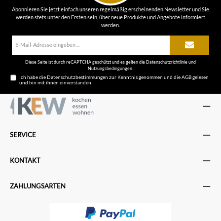
Abonnieren Sie jetzt einfach unseren regelmäßig erscheinenden Newsletter und Sie
werden stets unter den Ersten sein, über neue Produkte und Angebote informiert
werden.
E-
Mail-
Adresse*
Diese Seite ist durch reCAPTCHA geschützt und es gelten die
Datenschutzrichtlinie
und
Nutzungsbedingungen
.
Ich habe die
Datenschutzbestimmungen
zur Kenntnis genommen und die
AGB
gelesen
und bin mit ihnen einverstanden.
SERVICE
KONTAKT
ZAHLUNGSARTEN