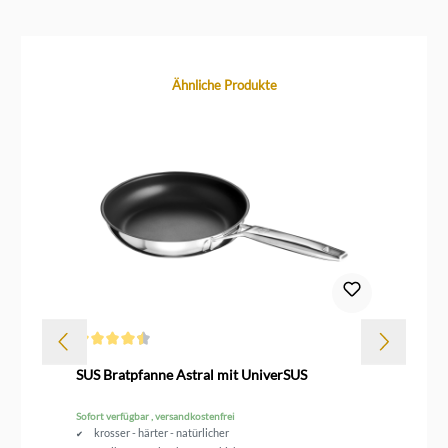
Produktgalerie überspringen
Ähnliche Produkte
Durchschnittliche Bewertung von 4.3 von 5 Sternen
SUS Bratpfanne Astral mit UniverSUS
SU
Sofort verfügbar , versandkostenfrei
Sofo
krosser - härter - natürlicher