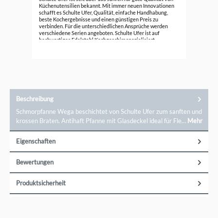
cm
Küchenutensilien bekannt. Mit immer neuen Innovationen
schafft es Schulte Ufer, Qualität, einfache Handhabung,
79,
beste Kochergebnisse und einen günstigen Preis zu
verbinden. Für die unterschiedlichen Ansprüche werden
verschiedene Serien angeboten. Schulte Ufer ist auf
hochwertiges Edelstahl Kochgeschirr spezialisiert.
Zusätzlich bietet die Marke Töpfe, Pfannen, Bräter und
Woks aus Aluguss, Gusseisen und Kupfer an.
Beschreibung
Schmorpfanne Wega beschichtet von Schulte Ufer zum sanften und
krossen Braten. Antihaft Pfanne mit Glasdeckel ideal für Fle…
Mehr
Eigenschaften
Bewertungen
Produktsicherheit