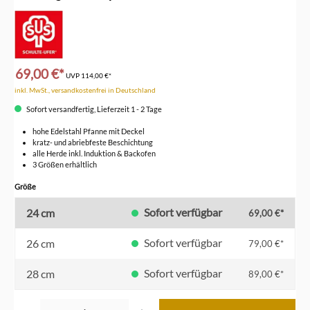
69,00 €*
UVP
114,00 €*
inkl. MwSt., versandkostenfrei in Deutschland
Sofort versandfertig, Lieferzeit 1 - 2 Tage
hohe Edelstahl Pfanne mit Deckel
kratz- und abriebfeste Beschichtung
alle Herde inkl. Induktion & Backofen
3 Größen erhältlich
auswählen
Größe
Sofort verfügbar
24 cm
69,00 €*
Sofort verfügbar
26 cm
79,00 €*
Sofort verfügbar
28 cm
89,00 €*
Produkt Anzahl: Gib den gewünschten Wert ein oder benutze die Schaltflächen um die Anzahl z