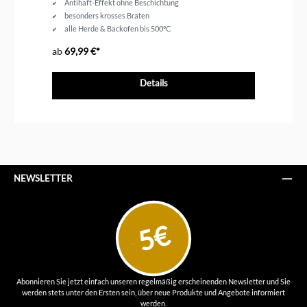
Antihaft-Effekt ohne Beschichtung
besonders krosses Braten
alle Herde & Backofen bis 500°C
in 4 Größen erhältlich
ab
69,99 €*
ab
Details
NEWSLETTER
5€
Abonnieren Sie jetzt einfach unseren regelmäßig erscheinenden Newsletter und Sie
werden stets unter den Ersten sein, über neue Produkte und Angebote informiert
werden.