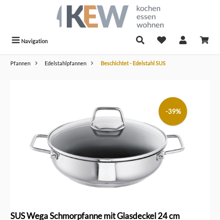
alt springen
Navigation
Pfannen
Edelstahlpfannen
Beschichtet - Edelstahl SUS
Bildergalerie überspringen
-39%
SUS Wega Schmorpfanne mit Glasdeckel 24 cm