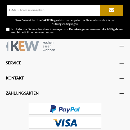
E-
Mail-
Adresse*
Diese Seite ist durch reCAPTCHA geschützt und es gelten die
Datenschutzrichtlinie
und
Nutzungsbedingungen
.
Ich habe die
Datenschutzbestimmungen
zur Kenntnis genommen und die
AGB
gelesen
und bin mit ihnen einverstanden.
SERVICE
KONTAKT
ZAHLUNGSARTEN