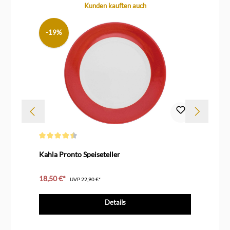
Produktgalerie überspringen
Kunden kauften auch
-19%
Durchschnittliche Bewertung von 4.5 von 5 Sternen
Dur
Kahla Pronto Speiseteller
Ka
18,50 €*
15
UVP
22,90 €*
Details