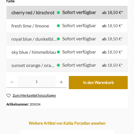
auswählen
Farbe
Sofort verfügbar
cherry red / kirschrot
ab
18,50 €*
Sofort verfügbar
fresh lime / limone
ab
18,50 €*
Sofort verfügbar
royal blue / dunkelblau
ab
18,50 €*
Sofort verfügbar
sky blue / himmelblau
ab
18,50 €*
Sofort verfügbar
sunset orange / orange
ab
18,50 €*
Produkt Anzahl: Gib den gewünschten Wert ein oder benutze die Schaltflächen um die Anzahl z
In den Warenkorb
Zum Merkzettel hinzufügen
Artikelnummer:
205034
Produktgalerie überspringen
Weitere Artikel von Kahla Porzellan ansehen