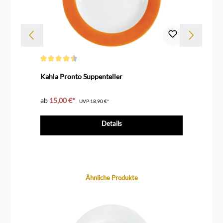
Durchschnittliche Bewertung von 4.6 von 5 Sternen
Durc
Kahla Pronto Suppenteller
Kah
ab
15,00 €*
ab
UVP
18,90 €*
Details
Produktgalerie überspringen
Ähnliche Produkte