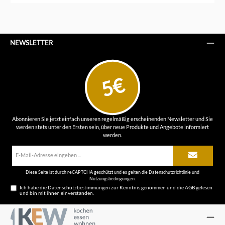
NEWSLETTER
5€
Abonnieren Sie jetzt einfach unseren regelmäßig erscheinenden Newsletter und Sie
werden stets unter den Ersten sein, über neue Produkte und Angebote informiert
werden.
E-
Mail-
Adresse*
Diese Seite ist durch reCAPTCHA geschützt und es gelten die
Datenschutzrichtlinie
und
Nutzungsbedingungen
.
Ich habe die
Datenschutzbestimmungen
zur Kenntnis genommen und die
AGB
gelesen
und bin mit ihnen einverstanden.