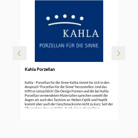
Kahla Porzellan
Kah
Kahla - Porzellan für die Sinne Kahla nimmt für sich in den
Anspruch "Porzellan für die Sinne" herzustellen. Und das
trifft es tatsächlich! Die Design Formen und die bei Kahla
ab
Porzellan verwendeten Materialien sprechen sowohl die
Augen als auch den Tastsinn an. Neben Optik und Haptik
kommt aber auch der Geschmackssinn nicht zu kurz. Seit der
Übernahme der von Kahla, durch einen ehemaligen
führenden Mitarbeiter von&nbsp;Rosenthal
Porzellan,&nbsp;hat die Marke bereits über 100 nationale
und internationale Design Preise erhalten. Seit 1844 wird in
Kahla / Thüringen Porzellan gefertigt. Noch gibt es ein paar
alte Serien, teilweise noch aus DDR Zeiten. Kahla steht aber
heute für hochwertiges Porzellan für die unterschiedlichen