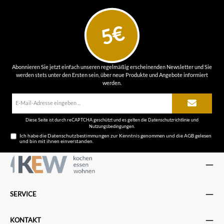
5€
Abonnieren Sie jetzt einfach unseren regelmäßig erscheinenden Newsletter und Sie
werden stets unter den Ersten sein, über neue Produkte und Angebote informiert
werden.
E-
Mail-
Adresse*
Diese Seite ist durch reCAPTCHA geschützt und es gelten die
Datenschutzrichtlinie
und
Nutzungsbedingungen
.
Ich habe die
Datenschutzbestimmungen
zur Kenntnis genommen und die
AGB
gelesen
und bin mit ihnen einverstanden.
SERVICE
KONTAKT