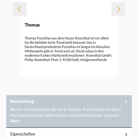
Thomas
Durc
Tho
Thomas Porzellan aus dem Hause Rosenthal ist vor allem
Ede
für die beliebte Serie Trend weiß bekannt. Das in
Deutschland produzierte Porzellan ist längst ein Klassiker.
89,
Mittlerweile gibt es Trend auch als Trend colour in drei
modernen Farben.Markeninformationen: Rosenthal GmbH,
Philip-Rosenthal-Platz 1, 95100 Selb, info@rosenthal.de
Beschreibung
Becher mit Henkel aus der Serie Thomas Trend Colour. farbiges
Porzellan mit feiner Rillenstruktur auch Kaffeebecher genannt…
Mehr
Eigenschaften