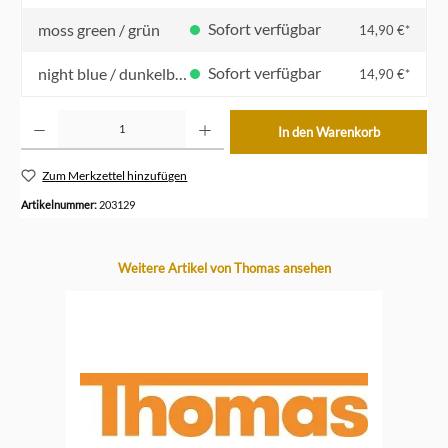
Sofort verfügbar
moss green / grün
14,90 €*
Sofort verfügbar
night blue / dunkelblau
14,90 €*
Produkt Anzahl: Gib den gewünschten Wert ein oder benutze die Schaltflächen um die Anzahl z
In den Warenkorb
Zum Merkzettel hinzufügen
Artikelnummer:
203129
Produktgalerie überspringen
Weitere Artikel von Thomas ansehen
-