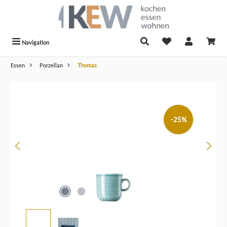
alt springen
Navigation
Essen
Porzellan
Thomas
Bildergalerie überspringen
-25%