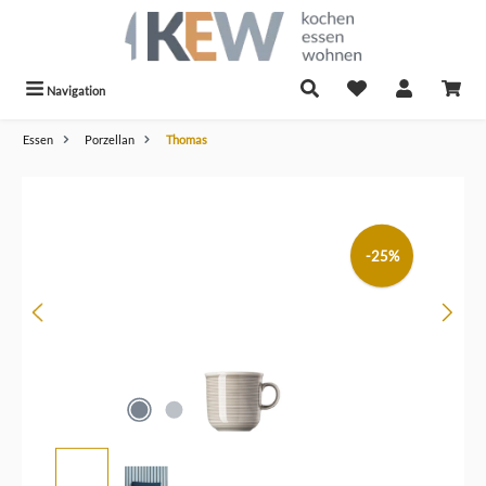
alt springen
Navigation
Essen
Porzellan
Thomas
Bildergalerie überspringen
-25%