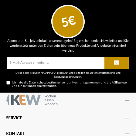
5€
Abonnieren Sie jetzt einfach unseren regelmäßig erscheinenden Newsletter und Sie
werden stets unter den Ersten sein, über neue Produkte und Angebote informiert
werden.
E-
Mail-
Adresse*
Diese Seite ist durch reCAPTCHA geschützt und es gelten die
Datenschutzrichtlinie
und
Nutzungsbedingungen
.
Ich habe die
Datenschutzbestimmungen
zur Kenntnis genommen und die
AGB
gelesen
und bin mit ihnen einverstanden.
SERVICE
KONTAKT