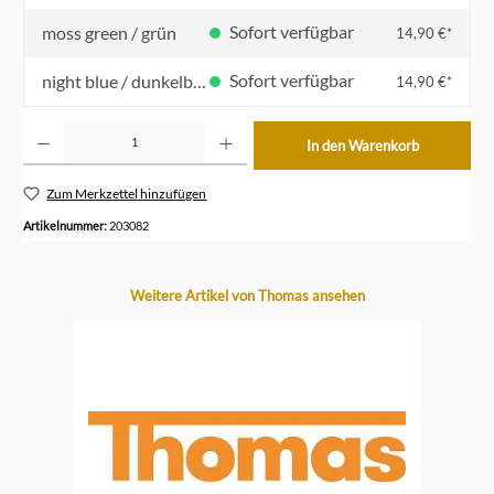
Sofort verfügbar
moss green / grün
14,90 €*
Sofort verfügbar
night blue / dunkelblau
14,90 €*
Produkt Anzahl: Gib den gewünschten Wert ein oder benutze die Schaltflächen um die Anzahl z
In den Warenkorb
Zum Merkzettel hinzufügen
Artikelnummer:
203082
Produktgalerie überspringen
Weitere Artikel von Thomas ansehen
-