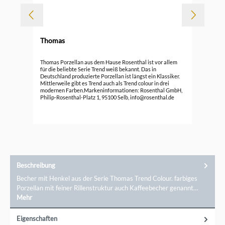
Thomas
Durc
Tho
Thomas Porzellan aus dem Hause Rosenthal ist vor allem
Ede
für die beliebte Serie Trend weiß bekannt. Das in
Deutschland produzierte Porzellan ist längst ein Klassiker.
89,
Mittlerweile gibt es Trend auch als Trend colour in drei
modernen Farben.Markeninformationen: Rosenthal GmbH,
Philip-Rosenthal-Platz 1, 95100 Selb, info@rosenthal.de
Beschreibung
Becher mit Henkel aus der Serie Thomas Trend Colour. farbiges
Porzellan mit feiner Rillenstruktur auch Kaffeebecher genannt…
Mehr
Eigenschaften