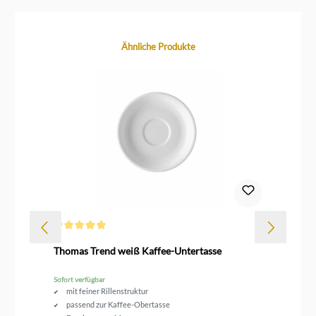
Produktgalerie überspringen
Ähnliche Produkte
Durchschnittliche Bewertung von 5 von 5 Sternen
Thomas Trend weiß Kaffee-Untertasse
Th
Sofort verfügbar
Sof
mit feiner Rillenstruktur
passend zur Kaffee-Obertasse