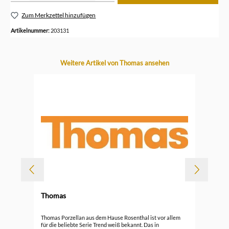
Zum Merkzettel hinzufügen
Artikelnummer:
203131
Produktgalerie überspringen
Weitere Artikel von Thomas ansehen
-
Thomas
Durc
Tho
Thomas Porzellan aus dem Hause Rosenthal ist vor allem
Ede
für die beliebte Serie Trend weiß bekannt. Das in