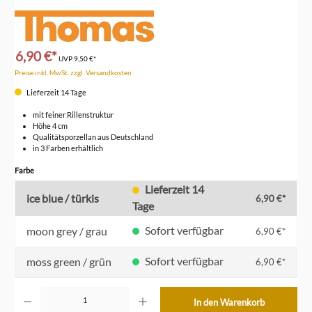
6,90 €*
UVP
9,50 €*
Preise inkl. MwSt. zzgl. Versandkosten
Lieferzeit 14 Tage
mit feiner Rillenstruktur
Höhe 4 cm
Qualitätsporzellan aus Deutschland
in 3 Farben erhältlich
auswählen
Farbe
Lieferzeit 14
ice blue / türkis
6,90 €*
Tage
Sofort verfügbar
moon grey / grau
6,90 €*
Sofort verfügbar
moss green / grün
6,90 €*
Produkt Anzahl: Gib den gewünschten Wert ein oder benutze die Schaltflächen um die Anzahl z
In den Warenkorb