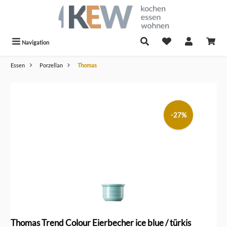
alt springen
Navigation
Essen
Porzellan
Thomas
Bildergalerie überspringen
-27%
Thomas Trend Colour Eierbecher ice blue / türkis