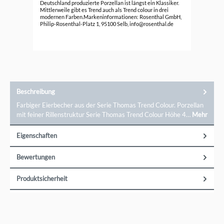
Deutschland produzierte Porzellan ist längst ein Klassiker.
89,
Mittlerweile gibt es Trend auch als Trend colour in drei
modernen Farben.Markeninformationen: Rosenthal GmbH,
Philip-Rosenthal-Platz 1, 95100 Selb, info@rosenthal.de
Beschreibung
Farbiger Eierbecher aus der Serie Thomas Trend Colour. Porzellan
mit feiner Rillenstruktur Serie Thomas Trend Colour Höhe 4…
Mehr
Eigenschaften
Bewertungen
Produktsicherheit