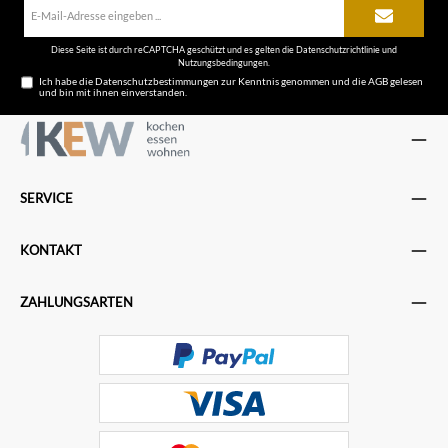
E-
Mail-
Adresse*
Diese Seite ist durch reCAPTCHA geschützt und es gelten die
Datenschutzrichtlinie
und
Nutzungsbedingungen
.
Ich habe die
Datenschutzbestimmungen
zur Kenntnis genommen und die
AGB
gelesen
und bin mit ihnen einverstanden.
SERVICE
KONTAKT
ZAHLUNGSARTEN