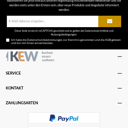
Abonnieren Sie jetzt einfach unseren regelmäßig erscheinenden Newsletter und Sie
werden stets unter den Ersten sein, über neue Produkte und Angebote informiert
werden.
E-
Mail-
Adresse*
Diese Seite ist durch reCAPTCHA geschützt und es gelten die
Datenschutzrichtlinie
und
Nutzungsbedingungen
.
Ich habe die
Datenschutzbestimmungen
zur Kenntnis genommen und die
AGB
gelesen
und bin mit ihnen einverstanden.
SERVICE
KONTAKT
ZAHLUNGSARTEN