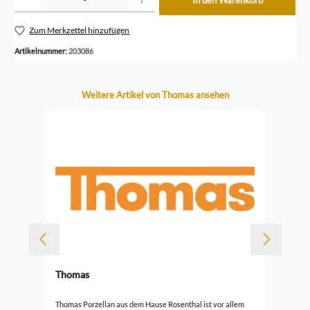
In den Warenkorb
Zum Merkzettel hinzufügen
Artikelnummer:
203086
Produktgalerie überspringen
Weitere Artikel von Thomas ansehen
-
Thomas
Durc
Tho
Thomas Porzellan aus dem Hause Rosenthal ist vor allem