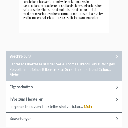
Ede
für die beliebte Serie Trend weiß bekannt. Das in
Deutschland produzierte Porzellan ist längst ein Klassiker.
89,
Mittlerweile gibt es Trend auch als Trend colour in drei
modernen Farben.Markeninformationen: Rosenthal GmbH,
Philip-Rosenthal-Platz 1, 95100 Selb, info@rosenthal.de
Beschreibung
Espresso Obertasse aus der Serie Thomas Trend Colour. farbiges
Porzellan mit feiner Rillenstruktur Serie Thomas Trend Colou…
Mehr
Eigenschaften
Infos zum Hersteller
Folgende Infos zum Hersteller sind verfübar...
Mehr
Bewertungen