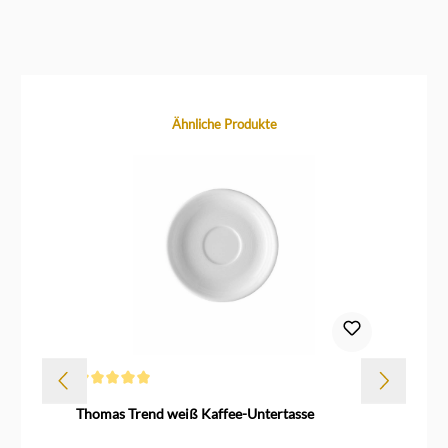
Produktgalerie überspringen
Ähnliche Produkte
Durchschnittliche Bewertung von 5 von 5 Sternen
Thomas Trend weiß Kaffee-Untertasse
Th