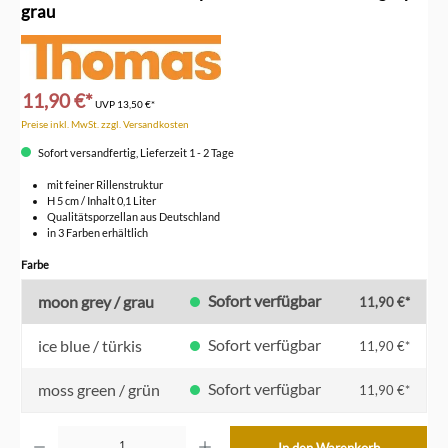
grau
11,90 €*
UVP
13,50 €*
Preise inkl. MwSt. zzgl. Versandkosten
Sofort versandfertig, Lieferzeit 1 - 2 Tage
mit feiner Rillenstruktur
H 5 cm / Inhalt 0,1 Liter
Qualitätsporzellan aus Deutschland
in 3 Farben erhältlich
auswählen
Farbe
Sofort verfügbar
moon grey / grau
11,90 €*
Sofort verfügbar
ice blue / türkis
11,90 €*
Sofort verfügbar
moss green / grün
11,90 €*
Produkt Anzahl: Gib den gewünschten Wert ein oder benutze die Schaltflächen um die Anzahl z