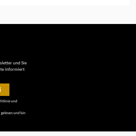
en Warenkorb
In den Warenkorb
letter und Sie
te informiert
htlinie
und
B
gelesen und bin