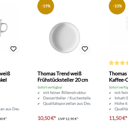
-19%
-10%
Durchschni
weiß
Thomas Trend weiß
Thomas 
kel
Frühstücksteller 20 cm
Kaffee-
Sofort verfügbar
Sofort verfü
mit feiner Rillenstruktur
mit fei
Dessertteller / Kuchenteller
Inhalt 0
Qualitätsporzellan aus Deutschland
Höhe 6
lan aus Deutschland
Qualitä
10,50 €*
11,50 €*
00 €*
UVP
12,90 €*