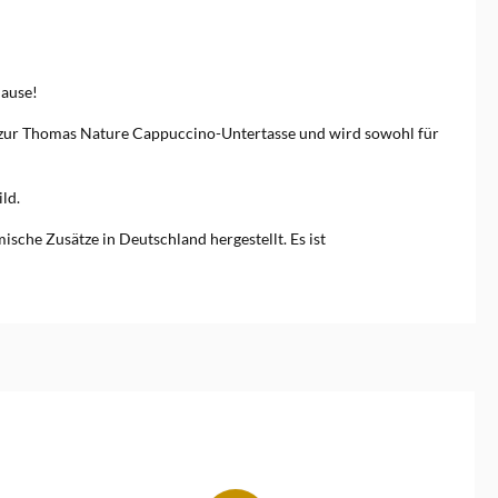
hause!
t zur Thomas Nature Cappuccino-Untertasse und wird sowohl für
ld.
che Zusätze in Deutschland hergestellt. Es ist