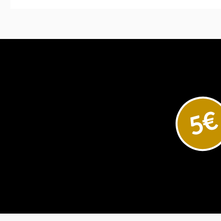
In den Warenkorb
In den Ware
5€