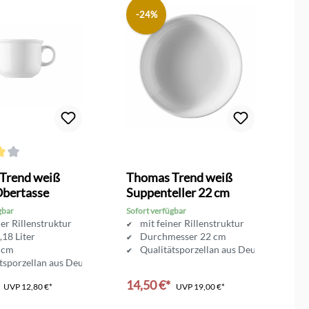
-24%
ttliche Bewertung von 4 von 5 Sternen
Trend weiß
Thomas Trend weiß
T
Obertasse
Suppenteller 22 cm
M
gbar
Sofort verfügbar
So
ner Rillenstruktur
mit feiner Rillenstruktur
,18 Liter
Durchmesser 22 cm
 cm
Qualitätsporzellan aus Deutschland
tsporzellan aus Deutschland
14,50 €*
1
UVP
12,80 €*
UVP
19,00 €*