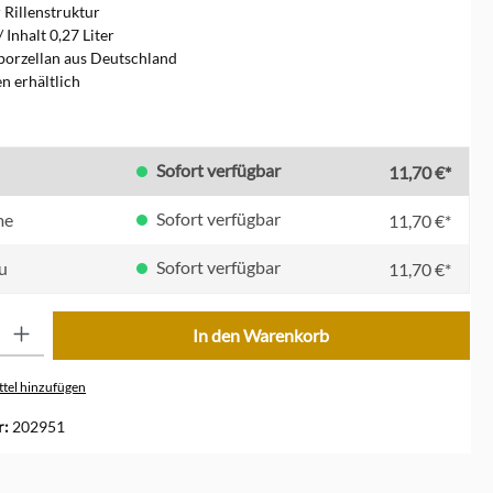
r Rillenstruktur
 Inhalt 0,27 Liter
porzellan aus Deutschland
en erhältlich
en
Sofort verfügbar
11,70 €*
Sofort verfügbar
me
11,70 €*
Sofort verfügbar
u
11,70 €*
ib den gewünschten Wert ein oder benutze die Schaltflächen um die Anzahl zu erhöhe
In den Warenkorb
tel hinzufügen
r:
202951