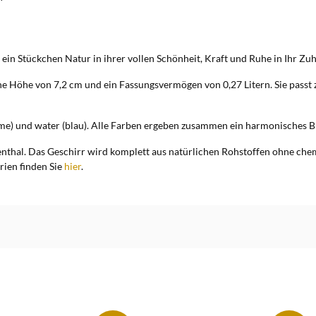
 ein Stückchen Natur in ihrer vollen Schönheit, Kraft und Ruhe in Ihr Zu
e Höhe von 7,2 cm und ein Fassungsvermögen von 0,27 Litern. Sie pass
reme) und water (blau). Alle Farben ergeben zusammen ein harmonisches Bi
hal. Das Geschirr wird komplett aus natürlichen Rohstoffen ohne chemis
rien finden Sie
hier
.