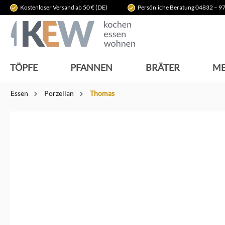
Kostenloser Versand ab 50 € (DE)
Persönliche Beratung 04832 – 97
springen
Zur Hauptnavigation springen
TÖPFE
PFANNEN
BRÄTER
ME
Essen
Porzellan
Thomas
Bildergalerie überspringen