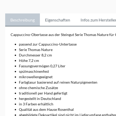
Trend auch als Trend colour
in drei modernen
Farben.Markeninformatione
n: Rosenthal GmbH, Philip-
Beschreibung
Eigenschaften
Infos zum Herstelle
Rosenthal-Platz 1, 95100
Selb, info@rosenthal.de
Cappuccino-Obertasse aus der Steingut Serie Thomas Nature für
passend zur Cappuccino-Untertasse
Serie Thomas Nature
Durchmesser 8,2 cm
Höhe 7,2 cm
Fassungsvermögen 0,27 Liter
spülmaschinenfest
mikrowellengeeignet
Farbglasur basierend auf reinen Naturpigmenten
ohne chemische Zusätze
traditionell per Hand gefertigt
hergestellt in Deutschland
in 3 Farben erhältlich
Qualität aus dem Hause Rosenthal
abgebildete Dekoartikel sind nicht im Lieferumfang enthalte