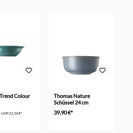
Trend Colour
Thomas Nature
Th
Schüssel 24 cm
Su
39,90 €*
15
UVP
23,50 €*