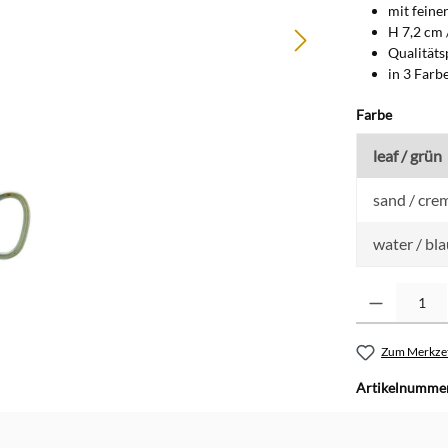
mit feine
H 7,2 cm /
Qualitäts
in 3 Farb
auswähl
Farbe
leaf / grün
sand / cre
water / bla
Produkt Anzahl: G
Zum Merkzet
Artikelnumme