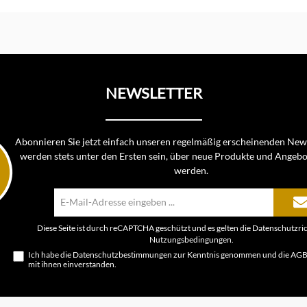
nkorb
In den Warenkorb
In d
NEWSLETTER
Abonnieren Sie jetzt einfach unseren regelmäßig erscheinenden News
werden stets unter den Ersten sein, über neue Produkte und Angebo
werden.
E-
Mail-
Adresse*
Diese Seite ist durch reCAPTCHA geschützt und es gelten die
Datenschutzric
Nutzungsbedingungen
.
Ich habe die
Datenschutzbestimmungen
zur Kenntnis genommen und die
AG
mit ihnen einverstanden.