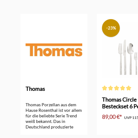
Produktgalerie überspringen
-23%
Thomas
Durchschnittliche
r
Thomas Circle
Thomas Porzellan aus dem
Besteckset 6 
Hause Rosenthal ist vor allem
Edelstahl
für die beliebte Serie Trend
89,00 €*
UVP
115
weiß bekannt. Das in
Deutschland produzierte
In den Ware
Porzellan ist längst ein
Klassiker. Mittlerweile gibt es