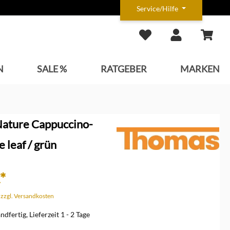
Service/Hilfe
N
SALE %
RATGEBER
MARKEN
ature Cappuccino-
 leaf / grün
*
. zzgl. Versandkosten
dfertig, Lieferzeit 1 - 2 Tage