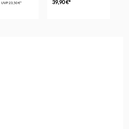
39,90 €*
15
UVP
23,50 €*