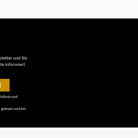
letter und Sie
te informiert
htlinie
und
B
gelesen und bin