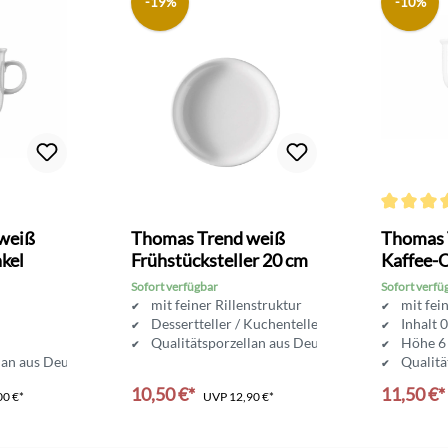
-19%
-10%
Durchschni
weiß
Thomas Trend weiß
Thomas 
kel
Frühstücksteller 20 cm
Kaffee-
Sofort verfügbar
Sofort verfü
mit feiner Rillenstruktur
mit fei
Dessertteller / Kuchenteller
Inhalt 0
Qualitätsporzellan aus Deutschland
Höhe 6
lan aus Deutschland
Qualitä
10,50 €*
11,50 €*
00 €*
UVP
12,90 €*
nkorb
In den Warenkorb
In d