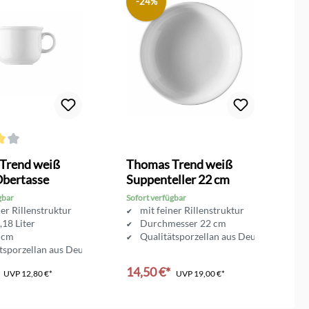
-24%
ttliche Bewertung von 4 von 5 Sternen
Trend weiß
Thomas Trend weiß
T
Obertasse
Suppenteller 22 cm
M
gbar
Sofort verfügbar
So
ner Rillenstruktur
mit feiner Rillenstruktur
,18 Liter
Durchmesser 22 cm
 cm
Qualitätsporzellan aus Deutschland
tsporzellan aus Deutschland
14,50 €*
1
UVP
12,80 €*
UVP
19,00 €*
en Warenkorb
In den Warenkorb