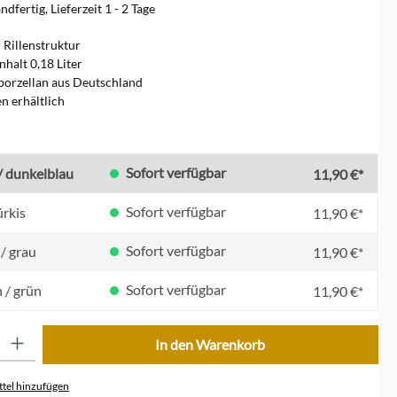
dfertig, Lieferzeit 1 - 2 Tage
r Rillenstruktur
nhalt 0,18 Liter
porzellan aus Deutschland
en erhältlich
en
Sofort verfügbar
 / dunkelblau
11,90 €*
Sofort verfügbar
ürkis
11,90 €*
Sofort verfügbar
/ grau
11,90 €*
Sofort verfügbar
 / grün
11,90 €*
ib den gewünschten Wert ein oder benutze die Schaltflächen um die Anzahl zu erhöhe
In den Warenkorb
tel hinzufügen