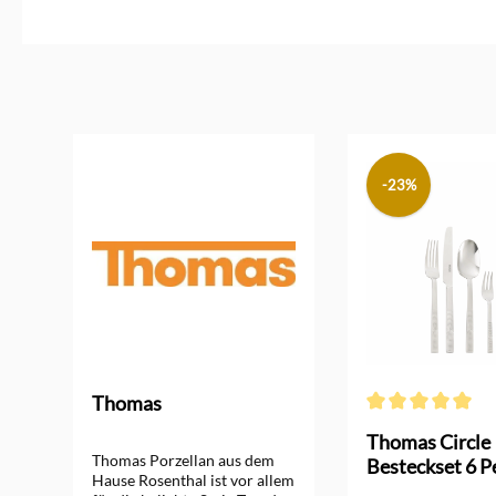
Produktgalerie überspringen
-23%
Thomas
Durchschnittliche
r
Thomas Circle
Thomas Porzellan aus dem
Besteckset 6 
Hause Rosenthal ist vor allem
Edelstahl