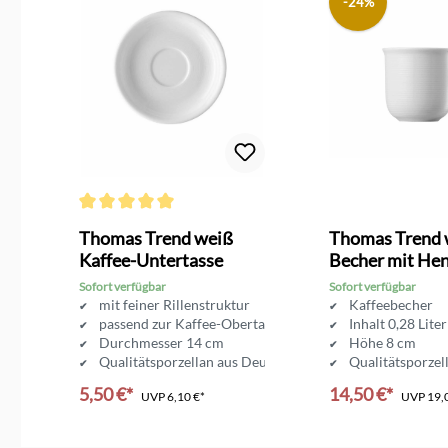
-24%
Durchschnittliche Bewertung von 5 von 5 Sternen
Thomas Trend weiß
Thomas Trend 
se
Kaffee-Untertasse
Becher mit Hen
Sofort verfügbar
Sofort verfügbar
inen Rillen
mit feiner Rillenstruktur
Kaffeebecher
passend zur Kaffee-Obertasse
Inhalt 0,28 Liter
Deutschland
Durchmesser 14 cm
Höhe 8 cm
Qualitätsporzellan aus Deutschland
Qualitätsporzel
5,50 €*
14,50 €*
UVP
6,10 €*
UVP
19,
In den Warenkorb
In den Ware