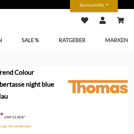
Service/Hilfe
N
SALE %
RATGEBER
MARKEN
rend Colour
ertasse night blue
lau
*
UVP
13,90 €*
. zzgl. Versandkosten