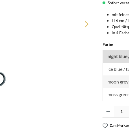
Sofort versan
mit feine
H 6 cm / I
Qualitäts
in 4 Farb
auswähl
Farbe
night blue
ice blue / t
moon grey 
moss green
Produkt Anzahl: G
Zum Merkzet