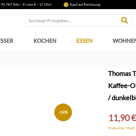
 95 787 (Mo – Fr von 8 – 17 Uhr)
Kauf auf Rechnung
SSER
KOCHEN
ESSEN
WOHNE
Thomas T
Kaffee-Ob
/ dunkelb
-14%
11,90 €
Preise inkl. MwSt