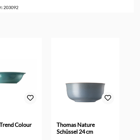
r:
203092
Trend Colour
Thomas Nature
Th
Schüssel 24 cm
Su