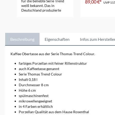
für die beliebte Serie Trend
89,00 €*
UVP
115
weiß bekannt. Das in
Deutschland produzierte
In den Ware
Porzellan ist längst ein
Klassiker. Mittlerweile gibt es
Trend auch als Trend colour
in drei modernen
Farben.Markeninformatione
n: Rosenthal GmbH, Philip-
Beschreibung
Eigenschaften
Infos zum Herstelle
Rosenthal-Platz 1, 95100
Selb, info@rosenthal.de
Kaffee Obertasse aus der Serie Thomas Trend Colour.
farbiges Porzellan mit feiner Rillenstruktur
auch Kaffeetasse genannt
Serie Thomas Trend Colour
Inhalt 0,18 l
Durchmesser 8 cm
Höhe 6 cm
spülmaschinenfest
mikrowellengeeignet
in 4 Farben erhältlich
Porzellan Qualität aus dem Hause Rosenthal