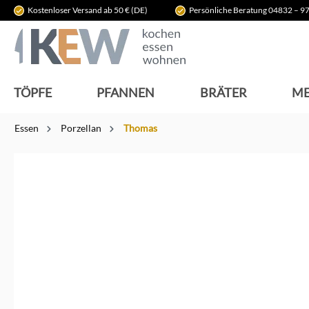
Kostenloser Versand ab 50 € (DE)
Persönliche Beratung 04832 – 97
springen
Zur Hauptnavigation springen
TÖPFE
PFANNEN
BRÄTER
ME
Essen
Porzellan
Thomas
Bildergalerie überspringen