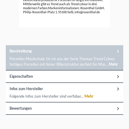
89,
Mittlerweile gibt es Trend auch als Trend colour in drei
modernen Farben.Markeninformationen: Rosenthal GmbH,
Philip-Rosenthal-Platz 1, 95100 Selb, info@rosenthal.de
Beschreibung
Porzellan Müslischale 16 cm aus der Serie Thomas Trend Colour.
farbiges Porzellan mit feiner Rillenstruktur perfekt für Müs…
Mehr
Eigenschaften
Infos zum Hersteller
Folgende Infos zum Hersteller sind verfübar...
Mehr
Bewertungen