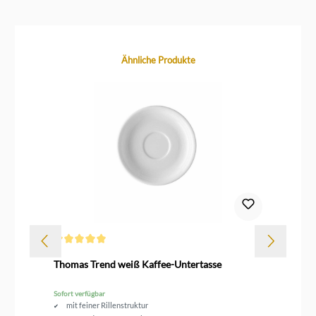
Produktgalerie überspringen
Ähnliche Produkte
Durchschnittliche Bewertung von 5 von 5 Sternen
Thomas Trend weiß Kaffee-Untertasse
Th
Sofort verfügbar
Sof
mit feiner Rillenstruktur