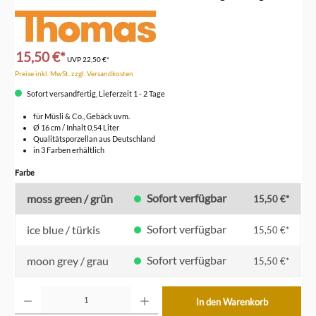
15,50 €*
UVP
22,50 €*
Preise inkl. MwSt. zzgl. Versandkosten
Sofort versandfertig, Lieferzeit 1 - 2 Tage
für Müsli & Co., Gebäck uvm.
Ø 16 cm / Inhalt 0,54 Liter
Qualitätsporzellan aus Deutschland
in 3 Farben erhältlich
auswählen
Farbe
Sofort verfügbar
moss green / grün
15,50 €*
Sofort verfügbar
ice blue / türkis
15,50 €*
Sofort verfügbar
moon grey / grau
15,50 €*
Produkt Anzahl: Gib den gewünschten Wert ein oder benutze die Schaltflächen um die Anzahl z
In den Warenkorb