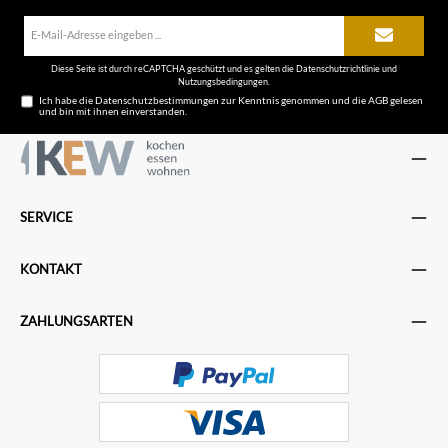
E-
Mail-
Adresse*
Diese Seite ist durch reCAPTCHA geschützt und es gelten die
Datenschutzrichtlinie
und
Nutzungsbedingungen
.
Ich habe die
Datenschutzbestimmungen
zur Kenntnis genommen und die
AGB
gelesen
und bin mit ihnen einverstanden.
SERVICE
KONTAKT
ZAHLUNGSARTEN