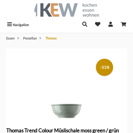
alt springen
Navigation
Essen
Porzellan
Thomas
Bildergalerie überspringen
-31%
Thomas Trend Colour Müslischale moss green / grün