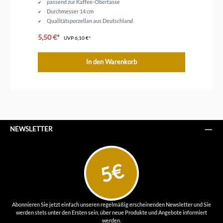
passend zur Kaffee-Obertasse
Durchmesser 14 cm
Qualitätsporzellan aus Deutschland
5,50 €*
14
UVP
6,10 €*
In den Warenkorb
NEWSLETTER
5€
Abonnieren Sie jetzt einfach unseren regelmäßig erscheinenden Newsletter und Sie
werden stets unter den Ersten sein, über neue Produkte und Angebote informiert
werden.