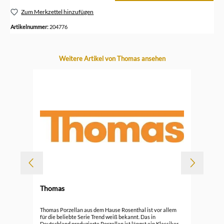
Zum Merkzettel hinzufügen
Artikelnummer:
204776
Produktgalerie überspringen
Weitere Artikel von Thomas ansehen
-
Thomas
Durc
Tho
Thomas Porzellan aus dem Hause Rosenthal ist vor allem
Ede
für die beliebte Serie Trend weiß bekannt. Das in
Deutschland produzierte Porzellan ist längst ein Klassiker.