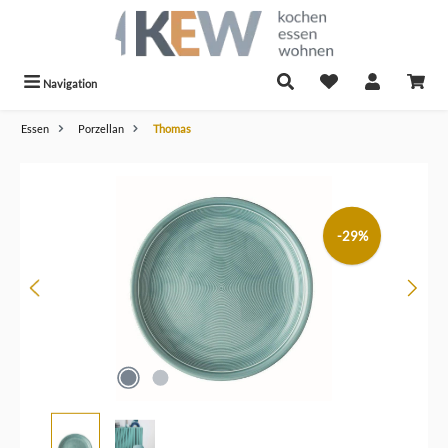
alt springen
Navigation
Essen
Porzellan
Thomas
Bildergalerie überspringen
-29%