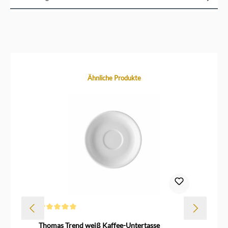
Produktgalerie überspringen
Ähnliche Produkte
Durchschnittliche Bewertung von 5 von 5 Sternen
Thomas Trend weiß Kaffee-Untertasse
Th