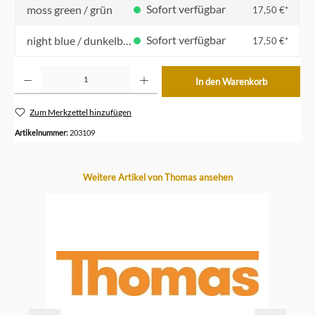
Sofort verfügbar
moss green / grün
17,50 €*
Sofort verfügbar
night blue / dunkelblau
17,50 €*
Produkt Anzahl: Gib den gewünschten Wert ein oder benutze die Schaltflächen um die Anzahl z
In den Warenkorb
Zum Merkzettel hinzufügen
Artikelnummer:
203109
Produktgalerie überspringen
Weitere Artikel von Thomas ansehen
-