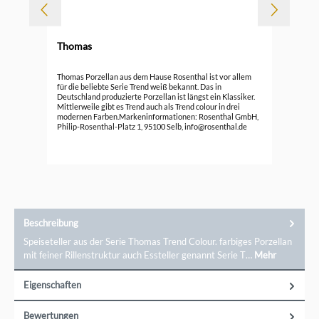
Thomas
Durc
Tho
Thomas Porzellan aus dem Hause Rosenthal ist vor allem
Ede
für die beliebte Serie Trend weiß bekannt. Das in
Deutschland produzierte Porzellan ist längst ein Klassiker.
89,
Mittlerweile gibt es Trend auch als Trend colour in drei
modernen Farben.Markeninformationen: Rosenthal GmbH,
Philip-Rosenthal-Platz 1, 95100 Selb, info@rosenthal.de
Beschreibung
Speiseteller aus der Serie Thomas Trend Colour. farbiges Porzellan
mit feiner Rillenstruktur auch Essteller genannt Serie T…
Mehr
Eigenschaften
Bewertungen