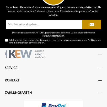
Abonnieren Sie jetzt einfach unseren regelmäßig erscheinenden Newsletter und Sie
werden stets unter den Ersten sein, über neue Produkte und Angebote informiert
werden.
E-
Mail-
Adresse*
Diese Seite ist durch reCAPTCHA geschützt und es gelten die
Datenschutzrichtlinie
und
Nutzungsbedingungen
.
Ich habe die
Datenschutzbestimmungen
zur Kenntnis genommen und die
AGB
gelesen
und bin mit ihnen einverstanden.
SERVICE
KONTAKT
ZAHLUNGSARTEN