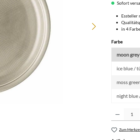
Sofort versan
Essteller 
Qualitäts
in 4 Farb
auswähl
Farbe
moon grey 
ice blue / t
moss green
night blue
Produkt Anzahl: G
Zum Merkzet