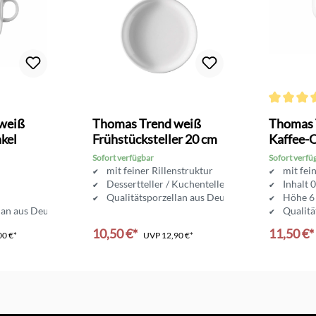
Durchschni
weiß
Thomas Trend weiß
Thomas 
kel
Frühstücksteller 20 cm
Kaffee-
Sofort verfügbar
Sofort verfü
mit feiner Rillenstruktur
mit fei
Dessertteller / Kuchenteller
Inhalt 0
Qualitätsporzellan aus Deutschland
Höhe 6
lan aus Deutschland
Qualitä
10,50 €*
11,50 €*
00 €*
UVP
12,90 €*
nkorb
In den Warenkorb
In d