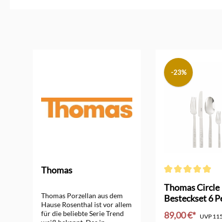
Produktgalerie überspringen
-23%
Thomas
Durchschnittliche
r
Thomas Circle
Thomas Porzellan aus dem
Besteckset 6 
Hause Rosenthal ist vor allem
Edelstahl
für die beliebte Serie Trend
89,00 €*
UVP
115