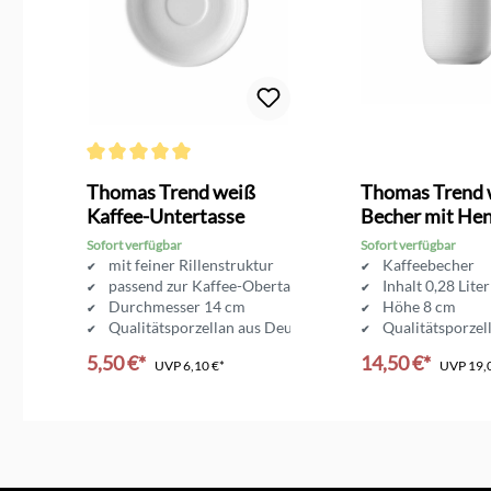
Durchschnittliche Bewertung von 5 von 5 Sternen
Thomas Trend weiß
Thomas Trend 
Kaffee-Untertasse
Becher mit Hen
Sofort verfügbar
Sofort verfügbar
mit feiner Rillenstruktur
Kaffeebecher
r
passend zur Kaffee-Obertasse
Inhalt 0,28 Liter
Deutschland
Durchmesser 14 cm
Höhe 8 cm
Qualitätsporzellan aus Deutschland
Qualitätsporzel
5,50 €*
14,50 €*
UVP
6,10 €*
UVP
19,
In den Warenkorb
In den Ware