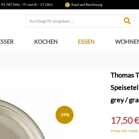
 95 787 (Mo – Fr von 8 – 17 Uhr)
Kauf auf Rechnung
SSER
KOCHEN
ESSEN
WOHNE
Thomas T
Speisete
grey / gr
-29%
17,50 €
Preise inkl. MwSt