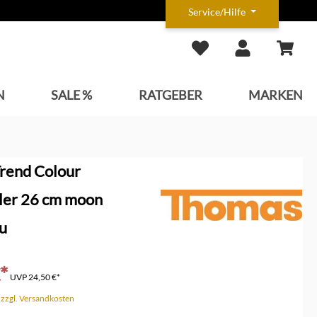
Service/Hilfe
N
SALE %
RATGEBER
MARKEN
rend Colour
ller 26 cm moon
au
*
UVP
24,50 €*
. zzgl. Versandkosten