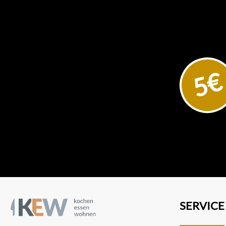
5€
SERVICE