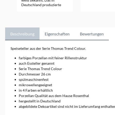
weiß bekannt. Das in
Deutschland produzierte
In den Ware
Porzellan ist längst ein
Klassiker. Mittlerweile gibt es
Trend auch als Trend colour
in drei modernen
Farben.Markeninformatione
n: Rosenthal GmbH, Philip-
Beschreibung
Eigenschaften
Bewertungen
Rosenthal-Platz 1, 95100
Selb, info@rosenthal.de
Speiseteller aus der Serie Thomas Trend Colour.
farbiges Porzellan mit feiner Rillenstruktur
auch Essteller genannt
Serie Thomas Trend Colour
Durchmesser 26 cm
spülmaschinenfest
mikrowellengeeignet
in 4 Farben erhältlich
Porzellan Qualität aus dem Hause Rosenthal
hergestellt in Deutschland
abgebildete Dekoartikel sind nicht im Lieferumfang enthalte