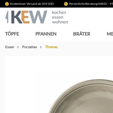
Kostenloser Versand ab 50 € (DE)
Persönliche Beratung 04832 – 97
springen
Zur Hauptnavigation springen
TÖPFE
PFANNEN
BRÄTER
ME
Essen
Porzellan
Thomas
Bildergalerie überspringen