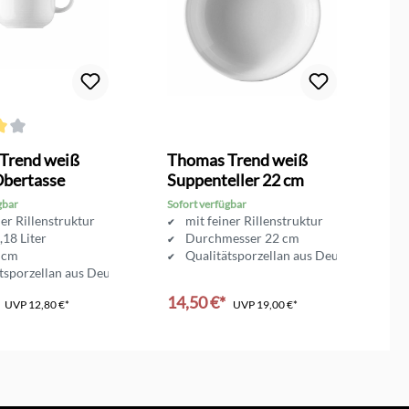
ttliche Bewertung von 4 von 5 Sternen
Trend weiß
Thomas Trend weiß
T
Obertasse
Suppenteller 22 cm
M
gbar
Sofort verfügbar
So
ner Rillenstruktur
mit feiner Rillenstruktur
,18 Liter
Durchmesser 22 cm
 cm
Qualitätsporzellan aus Deutschland
tsporzellan aus Deutschland
14,50 €*
1
UVP
12,80 €*
UVP
19,00 €*
en Warenkorb
In den Warenkorb