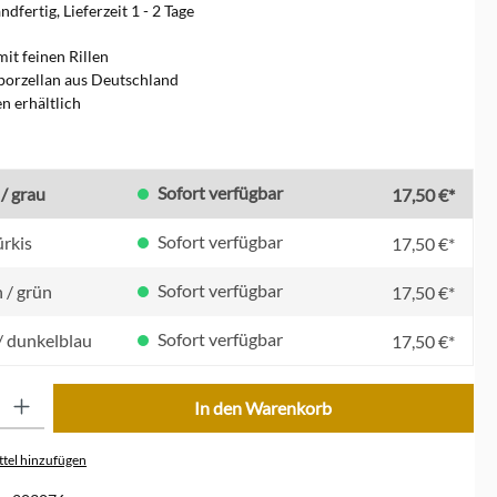
dfertig, Lieferzeit 1 - 2 Tage
mit feinen Rillen
porzellan aus Deutschland
en erhältlich
en
Sofort verfügbar
/ grau
17,50 €*
Sofort verfügbar
ürkis
17,50 €*
Sofort verfügbar
 / grün
17,50 €*
Sofort verfügbar
 / dunkelblau
17,50 €*
ib den gewünschten Wert ein oder benutze die Schaltflächen um die Anzahl zu erhöhe
In den Warenkorb
tel hinzufügen