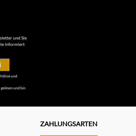
letter und Sie
te informiert
htlinie
und
B
gelesen und bin
ZAHLUNGSARTEN