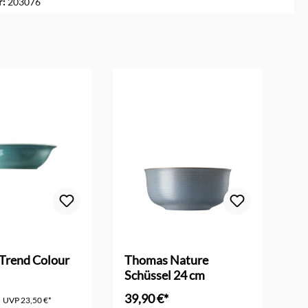
r:
203076
Trend Colour
Thomas Nature
Th
Schüssel 24 cm
Su
39,90 €*
15
UVP
23,50 €*