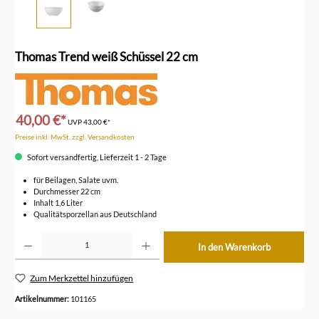
Thomas Trend weiß Schüssel 22 cm
40,00 €*
UVP
43,00 €*
Preise inkl. MwSt. zzgl. Versandkosten
Sofort versandfertig, Lieferzeit 1 - 2 Tage
für Beilagen, Salate uvm.
Durchmesser 22 cm
Inhalt 1,6 Liter
Qualitätsporzellan aus Deutschland
Produkt Anzahl: Gib den gewünschten Wert ein oder benutze die Schaltflächen um die Anzahl z
In den Warenkorb
Zum Merkzettel hinzufügen
Artikelnummer:
101165