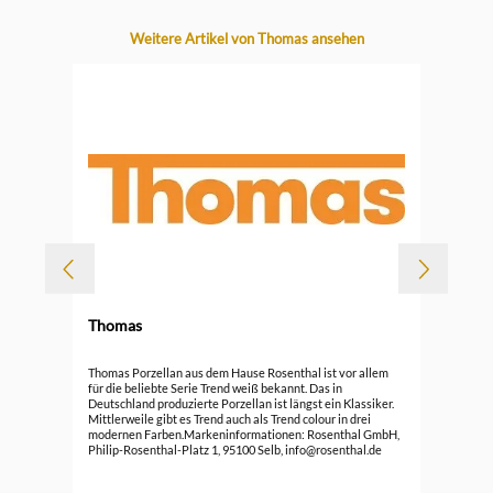
Produktgalerie überspringen
Weitere Artikel von Thomas ansehen
-
Thomas
Durc
Tho
Thomas Porzellan aus dem Hause Rosenthal ist vor allem
Ede
für die beliebte Serie Trend weiß bekannt. Das in
Deutschland produzierte Porzellan ist längst ein Klassiker.
89,
Mittlerweile gibt es Trend auch als Trend colour in drei
modernen Farben.Markeninformationen: Rosenthal GmbH,
Philip-Rosenthal-Platz 1, 95100 Selb, info@rosenthal.de