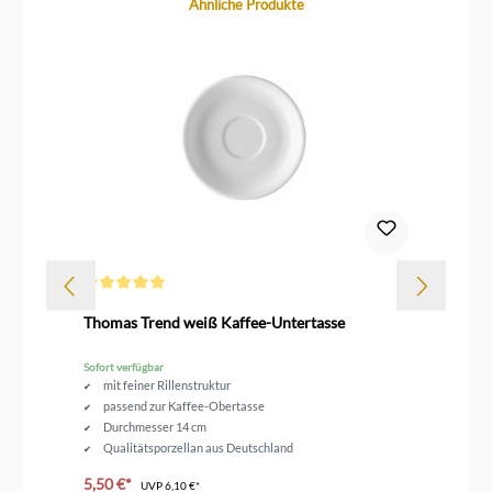
Produktgalerie überspringen
Ähnliche Produkte
Durchschnittliche Bewertung von 5 von 5 Sternen
Thomas Trend weiß Kaffee-Untertasse
Th
Sofort verfügbar
Sof
mit feiner Rillenstruktur
passend zur Kaffee-Obertasse
Durchmesser 14 cm
Qualitätsporzellan aus Deutschland
5,50 €*
14
UVP
6,10 €*