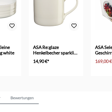
leine
ASA Re:glaze
ASA Sele
ng white
Henkelbecher sparkling
Geschirr
white
14,90 €*
169,00 
nkorb
In den Warenkorb
In d
r
Bewertungen