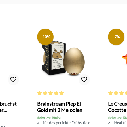
-10%
-7%
Bewertung von 4.7 von 5 Sternen
Durchschnittliche Bewertung von 4.9 von 5 Sterne
Durchschni
lbruchst
Brainstream Piep Ei
Le Creus
er
Gold mit 3 Melodien
Cocotte
Sofort verfügbar
Sofort verfü
für das perfekte Frühstücksei
ideal f
fen