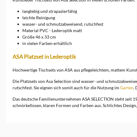
umfassen&nbsp;Geschirr,
Vasen, Dekorationsartikel
langlebig und strapazierfähig
und vieles mehr, die sich
leichte Reinigung
durch klare Linien und
wasser- und schmutzabweisend, rutschfest
schlichte Ästhetik
Material PVC - Lederoptik matt
auszeichnen. Ob für den
täglichen Gebrauch oder
Größe 46 x 33 cm
besondere Anlässe, ASA
in vielen Farben erhältlich
Selection bietet für jeden
Geschmack das passende
ASA Platzset in Lederoptik
Produkt. Entdecken Sie die
Vielfalt und Exklusivität von
ASA Selection und bringen
Hochwertige Tischsets von ASA aus pflegeleichtem, mattem Kunstle
Sie zeitlose Schönheit in Ihr
Zuhause. Ein direkter
Die Platzsets von Asa Selection sind wasser- und schmutzabweisen
Kontakt zu der Marke ist
rutschfest. Sie eignen sich somit auch für die Nutzung im
Garten
.
möglich über ASA Selection
GmbH, Rudolf-Diesel-Str. 3,
Das deutsche Familienunternehmen ASA SELECTION steht seit 19
56203 Höhr-Grenzhausen,
schnörkellosen, klaren Formen und Farben aus. Schlichtes Design,
shop@asa-selection.com