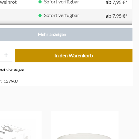
Sofort verfügbar
ab
 weinrot
7,95 €*
Sofort verfügbar
ab
7,95 €*
Sofort verfügbar
ab
 / rosa
7,95 €*
Mehr anzeigen
Sofort verfügbar
ab
7,95 €*
ib den gewünschten Wert ein oder benutze die Schaltflächen um die Anzahl zu erhöhe
In den Warenkorb
Sofort verfügbar
ab
7,95 €*
tel hinzufügen
r:
137907