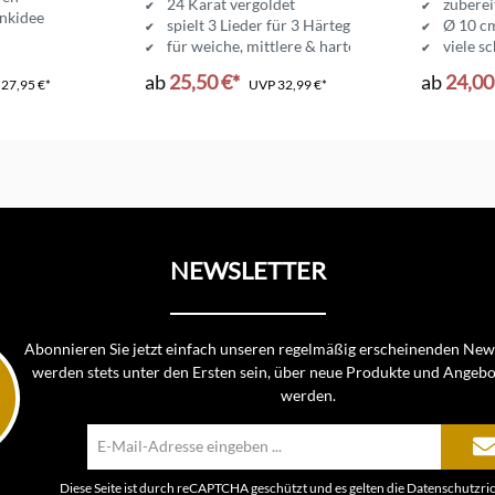
24 Karat vergoldet
zuberei
enkidee
spielt 3 Lieder für 3 Härtegrade
Ø 10 cm
für weiche, mittlere & harte Eier
viele s
hrungen
beliebte Geschenkidee
ab
25,50 €*
ab
24,00
P
27,95 €*
UVP
32,99 €*
NEWSLETTER
Abonnieren Sie jetzt einfach unseren regelmäßig erscheinenden News
werden stets unter den Ersten sein, über neue Produkte und Angebo
werden.
E-
Mail-
Adresse*
Diese Seite ist durch reCAPTCHA geschützt und es gelten die
Datenschutzric