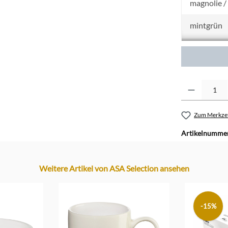
magnolie /
mintgrün
rosepowder
schoko
Produkt Anzahl: G
schwarz
Zum Merkzet
Artikelnumme
Weitere Artikel von ASA Selection ansehen
-15%