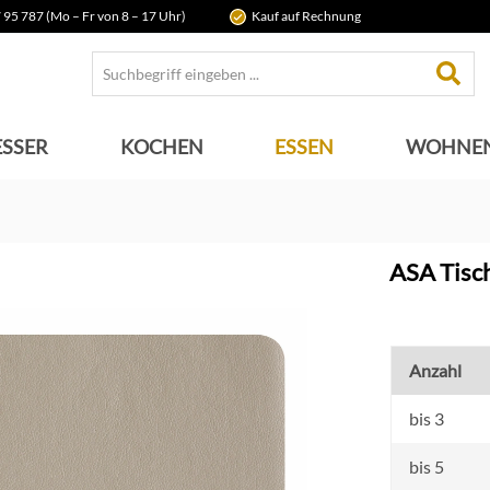
 95 787 (Mo – Fr von 8 – 17 Uhr)
Kauf auf Rechnung
SSER
KOCHEN
ESSEN
WOHNE
ASA Tisch
Anzahl
bis
3
bis
5