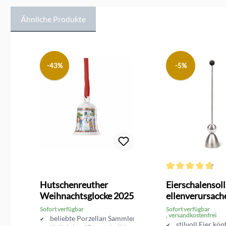
Ähnliche Produkte
Produktgalerie überspringen
-43%
-5%
Durchschnittliche 
Hutschenreuther
Eierschalensol
Weihnachtsglocke 2025
ellenverursach
Gummikopf
Sofort verfügbar
Sofort verfügbar
, versandkostenfrei
llan
beliebte Porzellan Sammlerstücke
stilvoll Eier köp