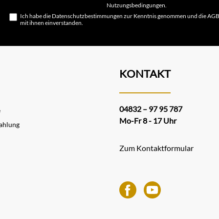
Nutzungsbedingungen
.
Ich habe die
Datenschutzbestimmungen
zur Kenntnis genommen und die
AG
mit ihnen einverstanden.
KONTAKT
04832 – 97 95 787
e
Mo-Fr 8 - 17 Uhr
ahlung
Zum Kontaktformular