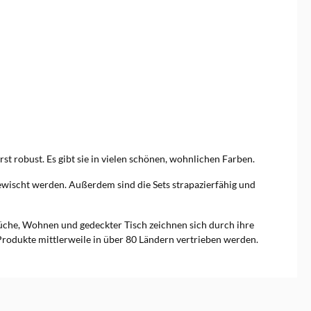
t robust. Es gibt sie in vielen schönen, wohnlichen Farben.
gewischt werden. Außerdem sind die Sets strapazierfähig und
he, Wohnen und gedeckter Tisch zeichnen sich durch ihre
 Produkte mittlerweile in über 80 Ländern vertrieben werden.