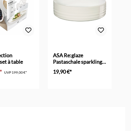
ction
ASA Re:glaze
AS
set à table
Pastaschale sparkling
sp
white
€*
19,90 €*
19
UVP
199,00 €*
en Warenkorb
In den Warenkorb