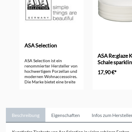
ASA Selection
ASA Re:glaze K
ASA Selection ist ein
Schale sparkli
renommierter Hersteller von
hochwertigem Porzellan und
17,90 €*
modernen Wohnaccessoires.
Die Marke bietet eine breite
In den Ware
Palette an stilvollen
Produkten, die durch
minimalistisches Design und
hohe Qualität überzeugen.
ASA Selection steht für
zeitlose Eleganz und
Beschreibung
Eigenschaften
Infos zum Herstelle
innovative Gestaltung, die
jedes Zuhause bereichern.
Die Kollektionen
Kunstleder Tischsets von Asa Selection in vielen schönen Farben.