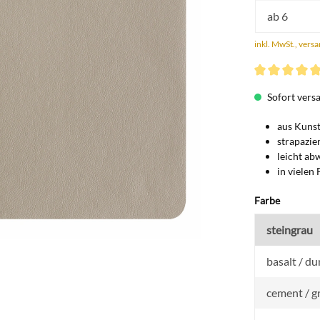
ab
6
inkl. MwSt., vers
Durchschnittli
Sofort versan
aus Kunst
strapazie
leicht ab
in vielen 
auswähl
Farbe
steingrau
basalt / d
cement / g