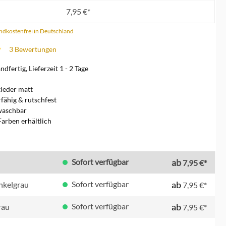
7,95 €*
andkostenfrei in Deutschland
3 Bewertungen
che Bewertung von 5 von 5 Sternen
dfertig, Lieferzeit 1 - 2 Tage
leder matt
rfähig & rutschfest
waschbar
Farben erhältlich
en
Sofort verfügbar
ab
7,95 €*
Sofort verfügbar
ab
unkelgrau
7,95 €*
Sofort verfügbar
ab
rau
7,95 €*