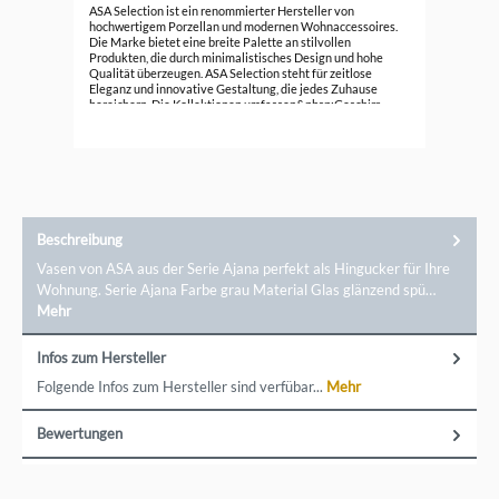
ASA
ASA Selection ist ein renommierter Hersteller von
hochwertigem Porzellan und modernen Wohnaccessoires.
Die Marke bietet eine breite Palette an stilvollen
17,
Produkten, die durch minimalistisches Design und hohe
Qualität überzeugen. ASA Selection steht für zeitlose
Eleganz und innovative Gestaltung, die jedes Zuhause
bereichern. Die Kollektionen umfassen&nbsp;Geschirr,
Vasen, Dekorationsartikel und vieles mehr, die sich durch
klare Linien und schlichte Ästhetik auszeichnen. Ob für den
täglichen Gebrauch oder besondere Anlässe, ASA Selection
bietet für jeden Geschmack das passende Produkt.
Entdecken Sie die Vielfalt und Exklusivität von ASA
Selection und bringen Sie zeitlose Schönheit in Ihr Zuhause.
Ein direkter Kontakt zu der Marke ist möglich über ASA
Selection GmbH, Rudolf-Diesel-Str. 3, 56203 Höhr-
Beschreibung
Grenzhausen, shop@asa-selection.com
Vasen von ASA aus der Serie Ajana perfekt als Hingucker für Ihre
Wohnung. Serie Ajana Farbe grau Material Glas glänzend spü…
Mehr
Infos zum Hersteller
Folgende Infos zum Hersteller sind verfübar...
Mehr
Bewertungen