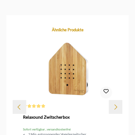
Produktgalerie überspringen
Ähnliche Produkte
Durchschnittliche Bewertung von 5 von 5 Sternen
Dur
Relaxound Zwitscherbox
Le
Sofort verfügbar , versandkostenfrei
Sof
2 Min. entspannendes Vogelgezwitscher