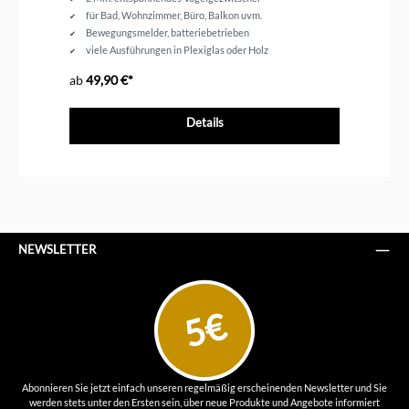
für Bad, Wohnzimmer, Büro, Balkon uvm.
Bewegungsmelder, batteriebetrieben
viele Ausführungen in Plexiglas oder Holz
ab
49,90 €*
ab
Details
NEWSLETTER
5€
Abonnieren Sie jetzt einfach unseren regelmäßig erscheinenden Newsletter und Sie
werden stets unter den Ersten sein, über neue Produkte und Angebote informiert