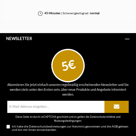
45 Minuten
|
Schwierigkeitsgrad:
normal
NEWSLETTER
5€
Abonnieren Sie jetzt einfach unseren regelmäßig erscheinenden Newsletter und Sie
werden stets unter den Ersten sein, über neue Produkte und Angebote informiert
werden.
E-
Mail-
Adresse*
Diese Seite ist durch reCAPTCHA geschützt und es gelten die
Datenschutzrichtlinie
und
Nutzungsbedingungen
.
Ich habe die
Datenschutzbestimmungen
zur Kenntnis genommen und die
AGB
gelesen
und bin mit ihnen einverstanden.