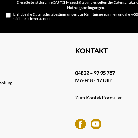
Diese Seite ist durch reCAPTCHA geschützt und es gelten die
Datenschutzric
Nutzungsbedingungen
.
Ich habe die
Datenschutzbestimmungen
zur Kenntnis genommen und die
AG
mit ihnen einverstanden.
KONTAKT
04832 – 97 95 787
e
Mo-Fr 8 - 17 Uhr
ahlung
Zum Kontaktformular