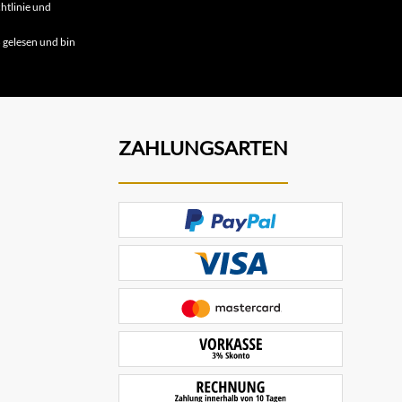
htlinie
und
B
gelesen und bin
ZAHLUNGSARTEN