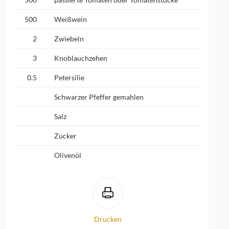
500
Weißwein
2
Zwiebeln
3
Knoblauchzehen
0.5
Petersilie
Schwarzer Pfeffer gemahlen
Salz
Zucker
Olivenöl
Drucken