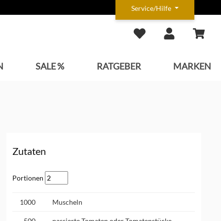
Service/Hilfe
N
SALE %
RATGEBER
MARKEN
Zutaten
Portionen
1000
Muscheln
500
passierte Tomaten oder Tomatenstücke