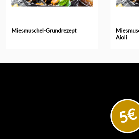
Miesmuschel-Grundrezept
Miesmusc
Aioli
5€