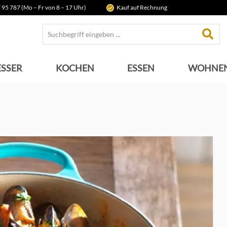
 95 787 (Mo – Fr von 8 – 17 Uhr)
Kauf auf Rechnung
SSER
KOCHEN
ESSEN
WOHNE