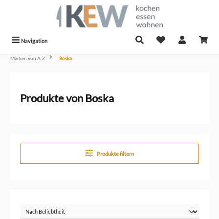
alt springen
Navigation
Marken von A-Z
Boska
Produkte von Boska
Produkte filtern