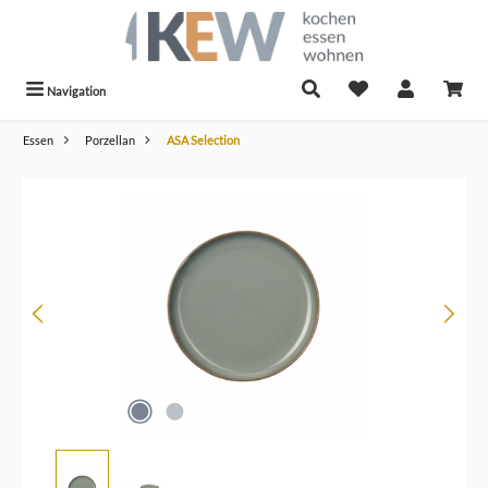
alt springen
Navigation
Essen
Porzellan
ASA Selection
Bildergalerie überspringen