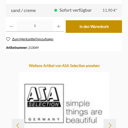
Sofort verfügbar
sand / creme
11,90 €*
Produkt Anzahl: Gib den gewünschten Wert ein oder benutze die Schaltflächen um die Anzahl z
In den Warenkorb
Zum Merkzettel hinzufügen
Artikelnummer:
213049
Produktgalerie überspringen
Weitere Artikel von ASA Selection ansehen