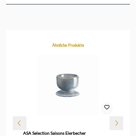
Produktgalerie überspringen
Ähnliche Produkte
ASA Selection Saisons Eierbecher
AS