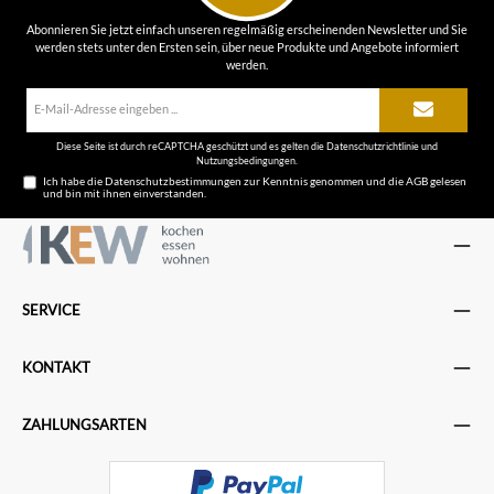
Abonnieren Sie jetzt einfach unseren regelmäßig erscheinenden Newsletter und Sie
werden stets unter den Ersten sein, über neue Produkte und Angebote informiert
werden.
E-
Mail-
Adresse*
Diese Seite ist durch reCAPTCHA geschützt und es gelten die
Datenschutzrichtlinie
und
Nutzungsbedingungen
.
Ich habe die
Datenschutzbestimmungen
zur Kenntnis genommen und die
AGB
gelesen
und bin mit ihnen einverstanden.
SERVICE
KONTAKT
ZAHLUNGSARTEN