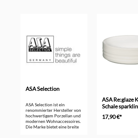
Produktgalerie überspringen
ASA Selection
ASA Re:glaze K
ASA Selection ist ein
Schale sparkli
renommierter Hersteller von
hochwertigem Porzellan und
17,90 €*
modernen Wohnaccessoires.
Die Marke bietet eine breite
In den Ware
Palette an stilvollen
Produkten, die durch