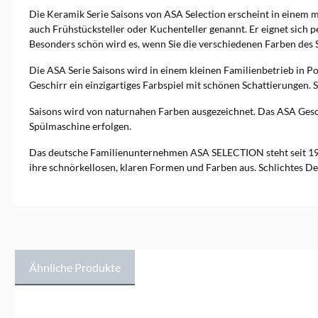
GmbH, Rudolf-Diesel-Str. 3,
Die Keramik Serie Saisons von ASA Selection erscheint in einem mi
56203 Höhr-Grenzhausen,
shop@asa-selection.com
auch Frühstücksteller oder Kuchenteller genannt. Er eignet sich
Besonders schön wird es, wenn Sie die verschiedenen Farben des 
Die ASA Serie Saisons wird in einem kleinen Familienbetrieb in P
Geschirr ein einzigartiges Farbspiel mit schönen Schattierungen. S
Saisons wird von naturnahen Farben ausgezeichnet. Das ASA Gesch
Spülmaschine erfolgen.
Das deutsche Familienunternehmen ASA SELECTION steht seit 1
ihre schnörkellosen, klaren Formen und Farben aus. Schlichtes De
Ähnliche Produkte
Produktgalerie überspringen