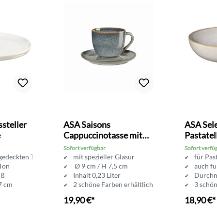
steller
ASA Saisons
ASA Sele
e
Cappuccinotasse mit
Pastatel
Unterer
Sofort verfügbar
Sofort verfü
gedeckten Tisch
mit spezieller Glasur
für Pas
 Ton
Ø 9 cm / H 7,5 cm
auch fü
iß
Inhalt 0,23 Liter
Durchm
7 cm
2 schöne Farben erhältlich
3 schön
19,90 €*
18,90 €*