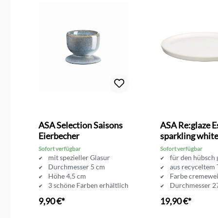
ASA Selection Saisons
ASA Re:glaze Es
Eierbecher
sparkling whit
Sofort verfügbar
Sofort verfügbar
mit spezieller Glasur
für den hübsch 
Durchmesser 5 cm
aus recyceltem
Höhe 4,5 cm
Farbe cremewe
ich
3 schöne Farben erhältlich
Durchmesser 2
9,90 €*
19,90 €*