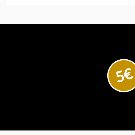
In den Ware
5€