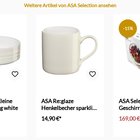
Weitere Artikel von ASA Selection ansehen
-15%
leine
ASA Re:glaze
ASA Sele
ng white
Henkelbecher sparkling
Geschirr
white
14,90 €*
169,00 
nkorb
In den Warenkorb
In d