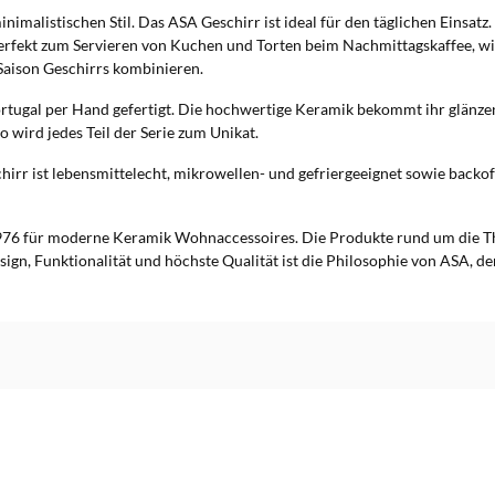
nimalistischen Stil. Das ASA Geschirr ist ideal für den täglichen Einsat
 perfekt zum Servieren von Kuchen und Torten beim Nachmittagskaffee, 
Saison Geschirrs kombinieren.
ortugal per Hand gefertigt. Die hochwertige Keramik bekommt ihr glänzend
o wird jedes Teil der Serie zum Unikat.
irr ist lebensmittelecht, mikrowellen- und gefriergeeignet sowie backo
976 für moderne Keramik Wohnaccessoires. Die Produkte rund um die 
sign, Funktionalität und höchste Qualität ist die Philosophie von ASA, d