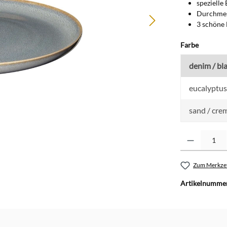
spezielle
Durchmes
3 schöne 
auswähl
Farbe
denim / bl
eucalyptus
sand / cre
Produkt Anzahl: G
Zum Merkzet
Artikelnumme