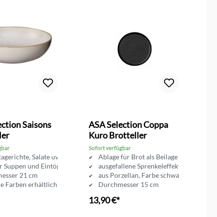
ction Saisons
ASA Selection Coppa
A
ler
Kuro Brotteller
G
gbar
Sofort verfügbar
So
tagerichte, Salate uvm.
Ablage für Brot als Beilage
r Suppen und Eintöpfe
ausgefallene Sprenkeleffekt-Glasur
esser 21 cm
aus Porzellan, Farbe schwarz matt
e Farben erhältlich
Durchmesser 15 cm
13,90 €*
1