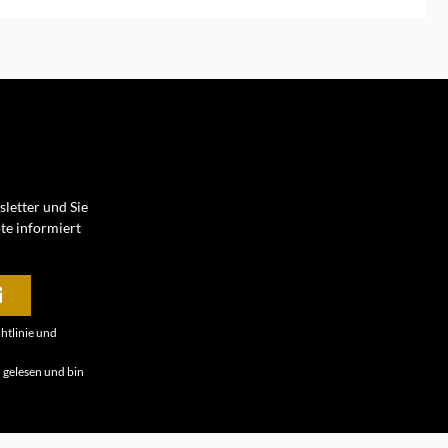
In den Warenkorb
letter und Sie
te informiert
htlinie
und
B
gelesen und bin