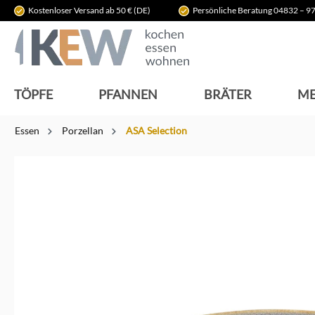
Kostenloser Versand ab 50 € (DE)
Persönliche Beratung 04832 – 97
springen
Zur Hauptnavigation springen
TÖPFE
PFANNEN
BRÄTER
ME
Essen
Porzellan
ASA Selection
Bildergalerie überspringen