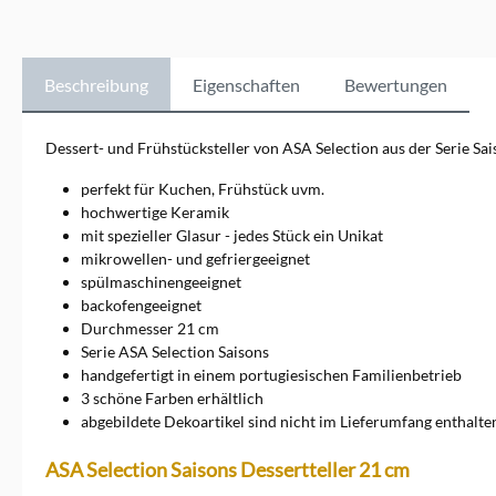
minimalistisches Design und
hohe Qualität überzeugen.
ASA Selection steht für
zeitlose Eleganz und
Beschreibung
Eigenschaften
Bewertungen
innovative Gestaltung, die
jedes Zuhause bereichern.
Die Kollektionen
Dessert- und Frühstücksteller von ASA Selection aus der Serie Sai
umfassen&nbsp;Geschirr,
Vasen, Dekorationsartikel
perfekt für Kuchen, Frühstück uvm.
und vieles mehr, die sich
hochwertige Keramik
durch klare Linien und
mit spezieller Glasur - jedes Stück ein Unikat
schlichte Ästhetik
mikrowellen- und gefriergeeignet
auszeichnen. Ob für den
täglichen Gebrauch oder
spülmaschinengeeignet
besondere Anlässe, ASA
backofengeeignet
Selection bietet für jeden
Durchmesser 21 cm
Geschmack das passende
Serie ASA Selection Saisons
Produkt. Entdecken Sie die
handgefertigt in einem portugiesischen Familienbetrieb
Vielfalt und Exklusivität von
3 schöne Farben erhältlich
ASA Selection und bringen
Sie zeitlose Schönheit in Ihr
abgebildete Dekoartikel sind nicht im Lieferumfang enthalte
Zuhause. Ein direkter
Kontakt zu der Marke ist
ASA Selection Saisons Dessertteller 21 cm
möglich über ASA Selection