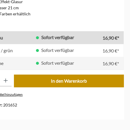
 Effekt-Glasur
ser 21 cm
Farben erhältlich
en
Sofort verfügbar
au
16,90 €*
Sofort verfügbar
 / grün
16,90 €*
Sofort verfügbar
me
16,90 €*
ib den gewünschten Wert ein oder benutze die Schaltflächen um die Anzahl zu erhöhe
In den Warenkorb
tel hinzufügen
r:
201652