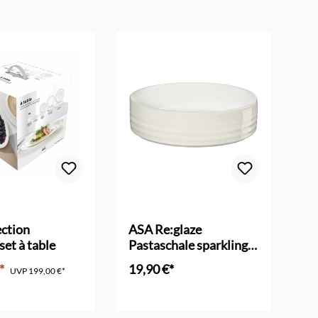
ction
ASA Re:glaze
AS
set à table
Pastaschale sparkling
sp
white
€*
19,90 €*
19
UVP
199,00 €*
en Warenkorb
In den Warenkorb