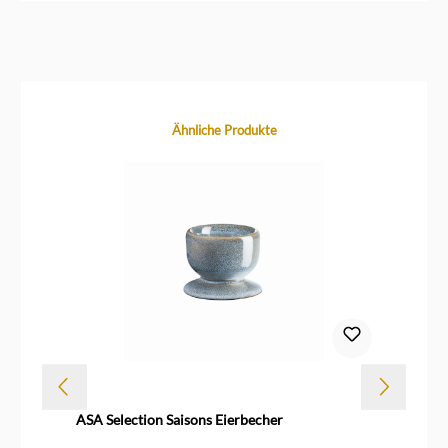
Produktgalerie überspringen
Ähnliche Produkte
ASA Selection Saisons Eierbecher
AS