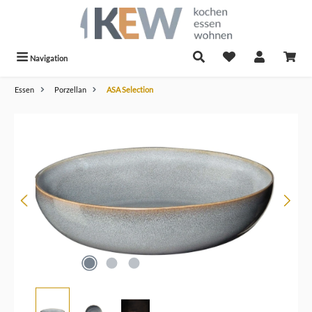
alt springen
Navigation
Essen
Porzellan
ASA Selection
Bildergalerie überspringen