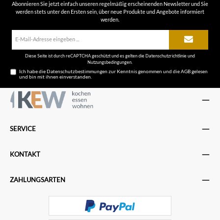
Abonnieren Sie jetzt einfach unseren regelmäßig erscheinenden Newsletter und Sie
werden stets unter den Ersten sein, über neue Produkte und Angebote informiert
werden.
E-
Mail-
Adresse*
Diese Seite ist durch reCAPTCHA geschützt und es gelten die
Datenschutzrichtlinie
und
Nutzungsbedingungen
.
Ich habe die
Datenschutzbestimmungen
zur Kenntnis genommen und die
AGB
gelesen
und bin mit ihnen einverstanden.
SERVICE
KONTAKT
ZAHLUNGSARTEN