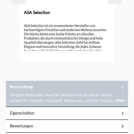
ASA Selection
her
ASA
ASA Selection ist ein renommierter Hersteller von
hochwertigem Porzellan und modernen Wohnaccessoires.
Die Marke bietet eine breite Palette an stilvollen
17,
Produkten, die durch minimalistisches Design und hohe
Qualität überzeugen. ASA Selection steht für zeitlose
Eleganz und innovative Gestaltung, die jedes Zuhause
bereichern. Die Kollektionen umfassen&nbsp;Geschirr,
Vasen, Dekorationsartikel und vieles mehr, die sich durch
klare Linien und schlichte Ästhetik auszeichnen. Ob für den
täglichen Gebrauch oder besondere Anlässe, ASA Selection
bietet für jeden Geschmack das passende Produkt.
Entdecken Sie die Vielfalt und Exklusivität von ASA
Selection und bringen Sie zeitlose Schönheit in Ihr Zuhause.
Ein direkter Kontakt zu der Marke ist möglich über ASA
Selection GmbH, Rudolf-Diesel-Str. 3, 56203 Höhr-
Beschreibung
Grenzhausen, shop@asa-selection.com
Farbiger Pastateller von ASA Selection aus der Serie Saisons.
perfekt für Tortellini, Spaghetti, Penne uvm. auch für Suppen…
Mehr
Eigenschaften
Bewertungen