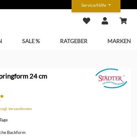
Service/Hilfe
N
SALE %
RATGEBER
MARKEN
Springform 24 cm
*
. zzgl. Versandkosten
 Tage
lache Backform