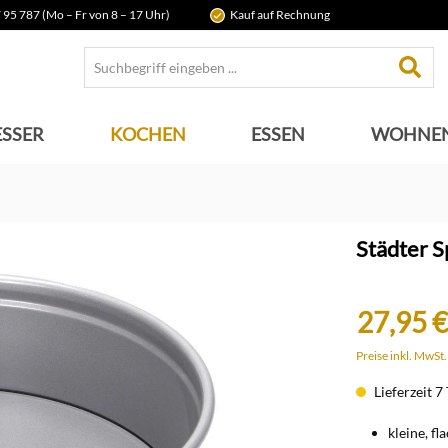
 95 787 (Mo – Fr von 8 – 17 Uhr)
Kauf auf Rechnung
SSER
KOCHEN
ESSEN
WOHNE
Städter 
27,95 €
Preise inkl. MwSt
Lieferzeit 7
kleine, f