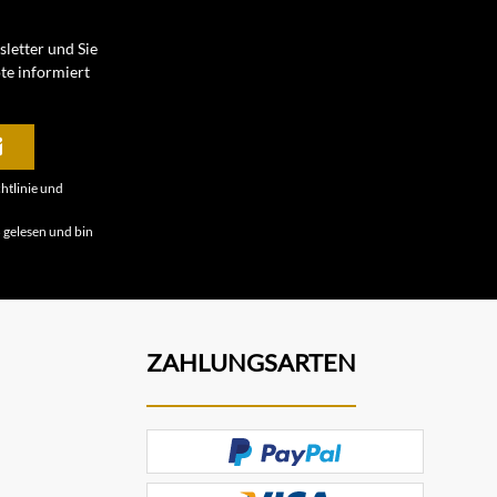
letter und Sie
te informiert
htlinie
und
B
gelesen und bin
ZAHLUNGSARTEN