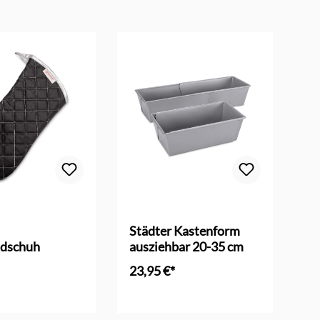
Dur
Städter Kastenform
St
dschuh
ausziehbar 20-35 cm
2 
23,95 €*
39
en Warenkorb
In den Warenkorb