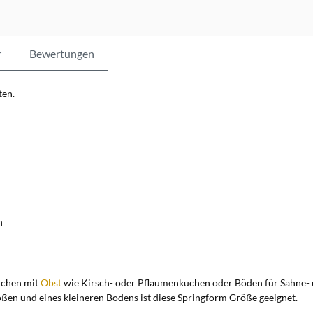
r
Bewertungen
ten.
n
uchen mit
Obst
wie Kirsch- oder Pflaumenkuchen oder Böden für Sahne- u
ßen und eines kleineren Bodens ist diese Springform Größe geeignet.