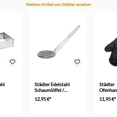
Weitere Artikel von Städter ansehen
ahl
Städter Edelstahl
Städter
Schaumlöffel /
Ofenhan
Spätzleheber
12,95 €*
11,95 €*
nkorb
In den Warenkorb
In d