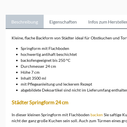
&amp; Profibäcker. Von
hochwertigen
Markenartikeln für
eindrucksvolle Torten bis hin
Beschreibung
Eigenschaften
Infos zum Herstelle
zu Profi-Werkzeugen zum
Modellieren und Verzieren,
bei Städter finden Sie alles für
Kleine, flache Backform von Städter ideal für Obstkuchen und Tor
Ihre Backstube. Ob gewagte
Muffin-Dekorationen oder
Springform mit Flachboden
mehrstöckige
hochwertig antihaft beschichtet
Hochzeitstorten, Städter hat
backofengeeignet bis 250 °C
die passenden Produkte.
Durchmesser 24 cm
Entdecken Sie das passende
Zubehör für kreative und
Höhe 7 cm
köstliche
Inhalt 3500 ml
Backerlebnisse.Markeninfor
mit Pflegeanleitung und leckerem Rezept
mationen: Städter GmbH, Am
abgebildete Dekoartikel sind nicht im Lieferumfang enthalte
Kreuzweg 1, 35469 Allendorf
/ Lumda,
Städter Springform 24 cm
info@backshop.staedter.de
In dieser kleinen Springform mit Flachboden
backen
Sie saftige K
nicht der ganz große Kuchen sein soll. Auch zum Türmen eines gro