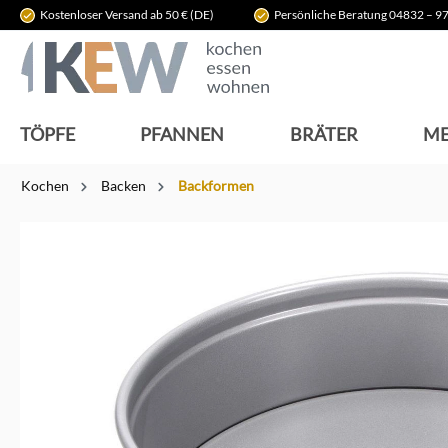
Kostenloser Versand ab 50 € (DE)
Persönliche Beratung 04832 – 97
springen
Zur Hauptnavigation springen
TÖPFE
PFANNEN
BRÄTER
ME
Kochen
Backen
Backformen
Bildergalerie überspringen