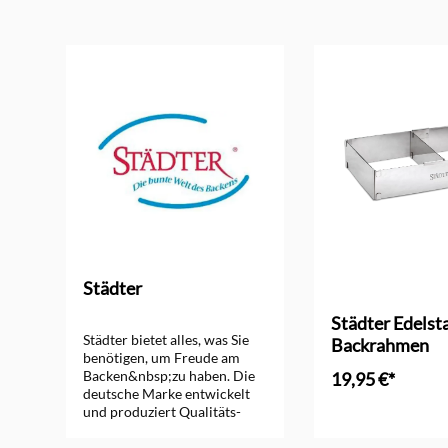
Produktgalerie überspringen
Städter
te
Städter Edelst
Städter bietet alles, was Sie
Backrahmen
benötigen, um Freude am
Backen&nbsp;zu haben. Die
19,95 €*
deutsche Marke entwickelt
und produziert Qualitäts-
In den Ware
Backformen, Aussteckformen
und Backzubehör für Hobby-