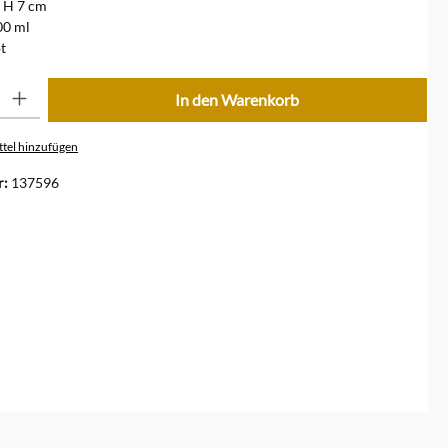
/ H 7 cm
00 ml
t
ib den gewünschten Wert ein oder benutze die Schaltflächen um die Anzahl zu erhöhe
In den Warenkorb
tel hinzufügen
r:
137596