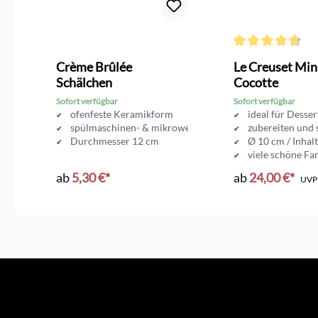
Durchschnittliche 
nd
Crème Brûlée
Le Creuset Min
Schälchen
Cocotte
Sofort verfügbar
Sofort verfügbar
oden
ofenfeste Keramikform
ideal für Desse
ichtet
spülmaschinen- & mikrowellenfest
zubereiten und 
Durchmesser 12 cm
Ø 10 cm / Inhal
viele schöne Fa
ab
5,30 €*
ab
24,00 €*
UV