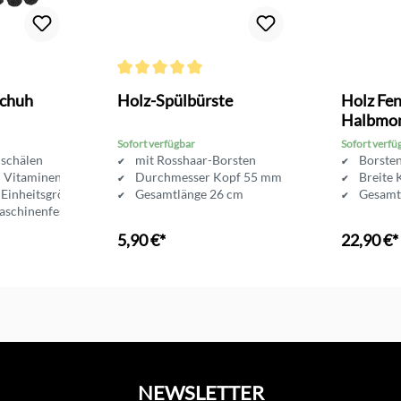
Bewertung von 4.6 von 5 Sternen
Durchschnittliche Bewertung von 5 von 5 Sternen
schuh
Holz-Spülbürste
Holz Fen
Halbmon
Sofort verfügbar
Sofort verfü
 schälen
mit Rosshaar-Borsten
Borste
n Vitaminen
Durchmesser Kopf 55 mm
Breite 
 Einheitsgröße
Gesamtlänge 26 cm
Gesamt
aschinenfest
5,90 €*
22,90 €*
In den Warenkorb
In d
NEWSLETTER