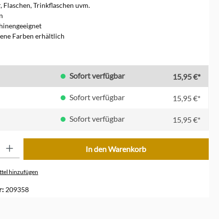
r, Flaschen, Trinkflaschen uvm.
n
hinengeeignet
ene Farben erhältlich
en
Sofort verfügbar
15,95 €*
Sofort verfügbar
15,95 €*
Sofort verfügbar
15,95 €*
ib den gewünschten Wert ein oder benutze die Schaltflächen um die Anzahl zu erhöhe
In den Warenkorb
tel hinzufügen
r:
209358