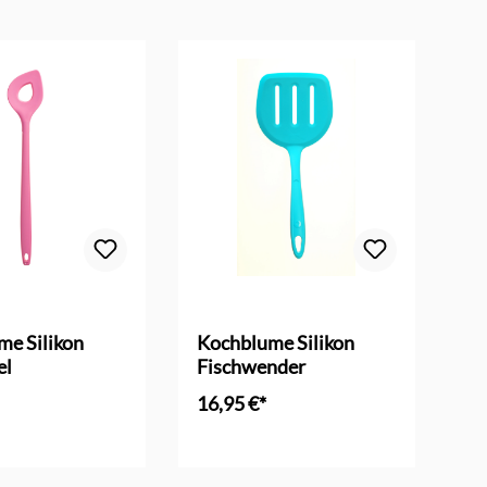
me Silikon
Kochblume Silikon
Ko
el
Fischwender
Al
16,95 €*
14