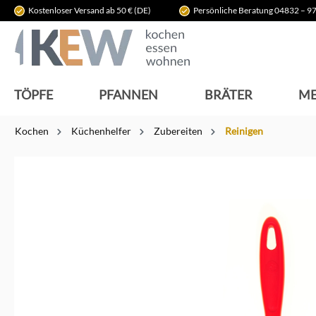
Kostenloser Versand ab 50 € (DE)
Persönliche Beratung 04832 – 97
springen
Zur Hauptnavigation springen
TÖPFE
PFANNEN
BRÄTER
ME
Kochen
Küchenhelfer
Zubereiten
Reinigen
Bildergalerie überspringen