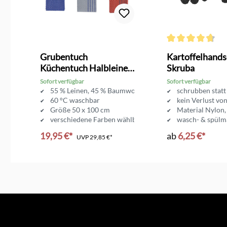
g von 4.5 von 5 Sternen
Durchschnittliche 
Grubentuch
Kartoffelhand
Küchentuch Halbleinen
Skruba
3er Set
Sofort verfügbar
Sofort verfügbar
lastische Spitze
55 % Leinen, 45 % Baumwolle
schrubben statt
60 °C waschbar
kein Verlust vo
Größe 50 x 100 cm
Material Nylon,
verschiedene Farben wählbar
wasch- & spülm
19,95 €*
ab
6,25 €*
UVP
29,85 €*
In den Warenkorb