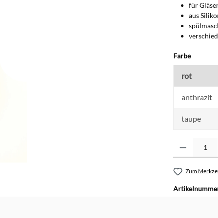
für Gläse
aus Siliko
spülmasc
verschied
auswähl
Farbe
rot
anthrazit
taupe
Produkt Anzahl: G
Zum Merkzet
Artikelnumme