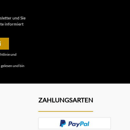
letter und Sie
te informiert
htlinie
und
B
gelesen und bin
ZAHLUNGSARTEN