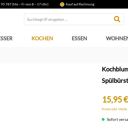
 95 787 (Mo – Fr von 8 – 17 Uhr)
Kauf auf Rechnung
SSER
KOCHEN
ESSEN
WOHNE
Kochblum
Spülbürs
15,95 €
Preise inkl. MwSt
Sofort versan