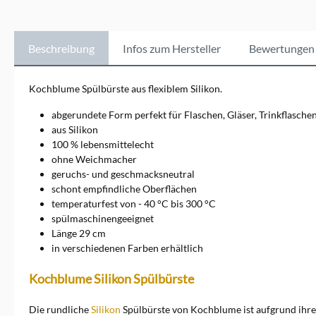
Küchenhelfer wie Topf- und
Pfannenabdeckungen,
Kochutensilien und
Backformen, die
Beschreibung
Infos zum Hersteller
Bewertungen
hitzebeständig, langlebig und
einfach zu reinigen sind.
Diese Produkte helfen, den
Kochblume Spülbürste aus flexiblem Silikon.
Kochalltag zu erleichtern und
sorgen für saubere
abgerundete Form perfekt für Flaschen, Gläser, Trinkflasche
Küchenumgebung. Entdecken
aus Silikon
Sie die funktionale Eleganz
100 % lebensmittelecht
von Kochblume und
ohne Weichmacher
verbessern Sie Ihre Koch-
und Backerlebnisse mit
geruchs- und geschmacksneutral
cleverem Design.
schont empfindliche Oberflächen
temperaturfest von - 40 °C bis 300 °C
spülmaschinengeeignet
Länge 29 cm
in verschiedenen Farben erhältlich
Kochblume Silikon Spülbürste
Die rundliche
Silikon
Spülbürste von Kochblume ist aufgrund ihrer