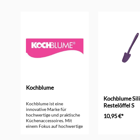
Produktgalerie überspringen
Kochblume
ng von 4.5 von 5 Sternen
Kochblume Sil
Kochblume ist eine
Restelöffel S
innovative Marke für
hochwertige und praktische
10,95 €*
Küchenaccessoires. Mit
einem Fokus auf hochwertige
Silikonprodukte bietet
Kochblume vielseitige