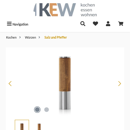
alt springen
Navigation
Kochen
Würzen
Salz und Pfeffer
Bildergalerie überspringen