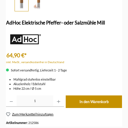
AdHoc Elektrische Pfeffer- oder Salzmühle Mill
64,90 €*
inkl. MwSt., versandkostenfrei in Deutschland
Sofort versandfertig, Lieferzeit 1 - 2 Tage
Mahlgrad stufenlos einstellbar
Akazienholz / Edelstahl
Höhe 22 cm / Ø 5 cm
Produkt Anzahl: Gib den gewünschten Wert ein oder benutze die Schaltflächen um die Anzahl z
In den Warenkorb
Zum Merkzettel hinzufügen
Artikelnummer:
212586