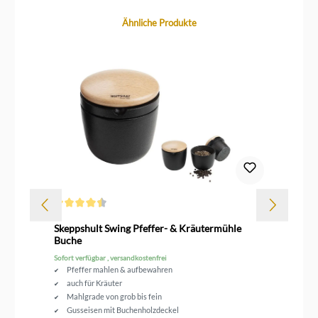
Produktgalerie überspringen
Ähnliche Produkte
Durchschnittliche Bewertung von 4.5 von 5 Sternen
Dur
Skeppshult Swing Pfeffer- & Kräutermühle
Sk
Buche
Wa
Sofort verfügbar , versandkostenfrei
Sofo
Pfeffer mahlen & aufbewahren
auch für Kräuter
Mahlgrade von grob bis fein
Gusseisen mit Buchenholzdeckel