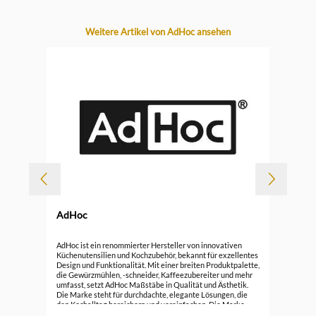
Produktgalerie überspringen
Weitere Artikel von AdHoc ansehen
AdHoc
Durc
AdH
AdHoc ist ein renommierter Hersteller von innovativen
Küchenutensilien und Kochzubehör, bekannt für exzellentes
Design und Funktionalität. Mit einer breiten Produktpalette,
34,
die Gewürzmühlen, -schneider, Kaffeezubereiter und mehr
umfasst, setzt AdHoc Maßstäbe in Qualität und Ästhetik.
Die Marke steht für durchdachte, elegante Lösungen, die
den Kochalltag bereichern und vereinfachen. Die Marke
verbindet Tradition und Moderne, indem es klassische