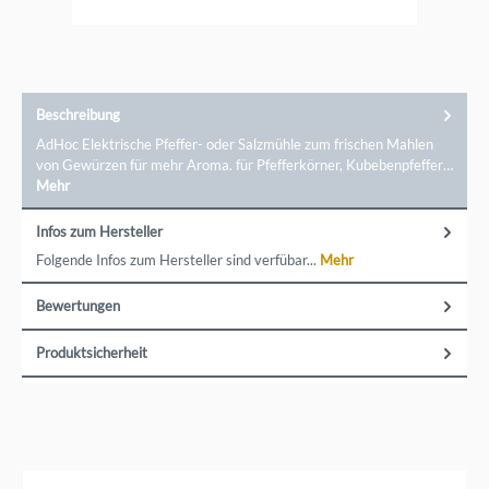
Handwerkskunst mit neuesten Technologien kombiniert. Ob
passionierte Hobbyköche oder professionelle Küchenchefs
– AdHoc bietet für jeden die passenden Produkte.
Entdecken Sie die Vielfalt und Innovation von AdHoc und
erleben Sie Küchenutensilien, die Funktion und Stil perfekt
vereinen. Ein direkter Kontakt zu der Marke ist möglich über
AdHoc Entwicklung und Vertreib GmbH, Im Pfeifferswörth
Beschreibung
16, 68167 Mannheim, info@adhoc-design.de
AdHoc Elektrische Pfeffer- oder Salzmühle zum frischen Mahlen
von Gewürzen für mehr Aroma. für Pfefferkörner, Kubebenpfeffer…
Mehr
Infos zum Hersteller
Folgende Infos zum Hersteller sind verfübar...
Mehr
Bewertungen
Produktsicherheit