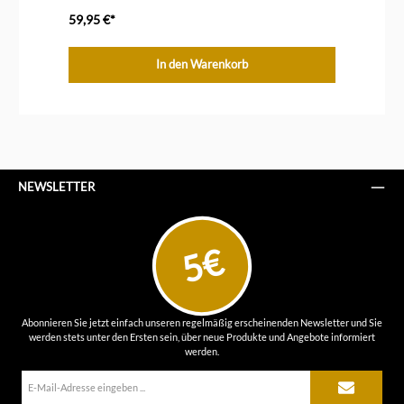
59,95 €*
59
In den Warenkorb
NEWSLETTER
5€
Abonnieren Sie jetzt einfach unseren regelmäßig erscheinenden Newsletter und Sie
werden stets unter den Ersten sein, über neue Produkte und Angebote informiert
werden.
E-
Mail-
Adresse*