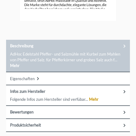
umfasst, setzt AdHoc Maßstäbe in Qualität und Ästhetik.
Die Marke steht für durchdachte, elegante Lösungen, die
den Kochalltag bereichern und vereinfachen. Die Marke
verbindet Tradition und Moderne, indem es klassische
Handwerkskunst mit neuesten Technologien kombiniert. Ob
passionierte Hobbyköche oder professionelle Küchenchefs
– AdHoc bietet für jeden die passenden Produkte.
Entdecken Sie die Vielfalt und Innovation von AdHoc und
erleben Sie Küchenutensilien, die Funktion und Stil perfekt
vereinen. Ein direkter Kontakt zu der Marke ist möglich über
AdHoc Entwicklung und Vertreib GmbH, Im Pfeifferswörth
Beschreibung
16, 68167 Mannheim, info@adhoc-design.de
AdHoc Edelstahl Pfeffer- und Salzmühle mit Kurbel zum Mahlen
von Pfeffer und Salz. für Pfefferkörner und grobes Salz auch f…
Mehr
Eigenschaften
Infos zum Hersteller
Folgende Infos zum Hersteller sind verfübar...
Mehr
Bewertungen
Produktsicherheit