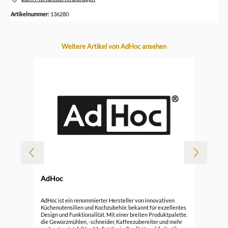
Artikelnummer:
136280
Produktgalerie überspringen
Weitere Artikel von AdHoc ansehen
AdHoc
Durc
alz
AdH
AdHoc ist ein renommierter Hersteller von innovativen
Küchenutensilien und Kochzubehör, bekannt für exzellentes
Design und Funktionalität. Mit einer breiten Produktpalette,
34,
die Gewürzmühlen, -schneider, Kaffeezubereiter und mehr