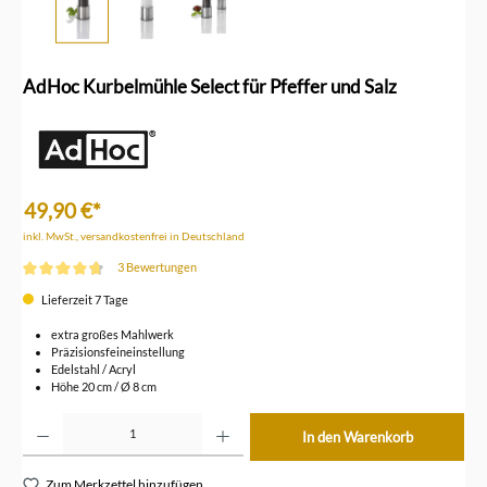
AdHoc Kurbelmühle Select für Pfeffer und Salz
49,90 €*
inkl. MwSt., versandkostenfrei in Deutschland
3 Bewertungen
Durchschnittliche Bewertung von 4.6 von 5 Sternen
Lieferzeit 7 Tage
extra großes Mahlwerk
Präzisionsfeineinstellung
Edelstahl / Acryl
Höhe 20 cm / Ø 8 cm
Produkt Anzahl: Gib den gewünschten Wert ein oder benutze die Schaltflächen um die Anzahl z
In den Warenkorb
Zum Merkzettel hinzufügen