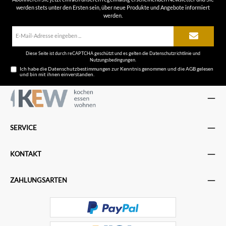
werden stets unter den Ersten sein, über neue Produkte und Angebote informiert
werden.
E-
Mail-
Adresse*
Diese Seite ist durch reCAPTCHA geschützt und es gelten die
Datenschutzrichtlinie
und
Nutzungsbedingungen
.
Ich habe die
Datenschutzbestimmungen
zur Kenntnis genommen und die
AGB
gelesen
und bin mit ihnen einverstanden.
SERVICE
KONTAKT
ZAHLUNGSARTEN