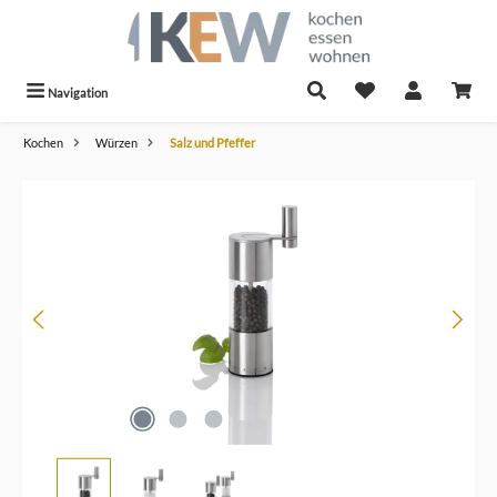
alt springen
Navigation
Kochen
Würzen
Salz und Pfeffer
Bildergalerie überspringen