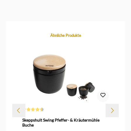
Produktgalerie überspringen
Ähnliche Produkte
Durchschnittliche Bewertung von 4.5 von 5 Sternen
Dur
Skeppshult Swing Pfeffer- & Kräutermühle
Sk
Buche
Wa