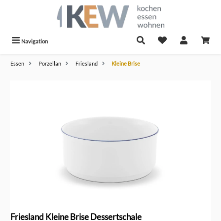
alt springen
Navigation
Essen
Porzellan
Friesland
Kleine Brise
Bildergalerie überspringen
Friesland Kleine Brise Dessertschale