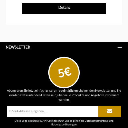
Details
NEWSLETTER
5€
Abonnieren Sie jetzt einfach unseren regelmäßig erscheinenden Newsletter und Sie
werden stets unter den Ersten sein, über neue Produkte und Angebote informiert
werden.
E-
Mail-
Adresse*
Diese Seite ist durch reCAPTCHA geschützt und es gelten die
Datenschutzrichtlinie
und
Nutzungsbedingungen
.