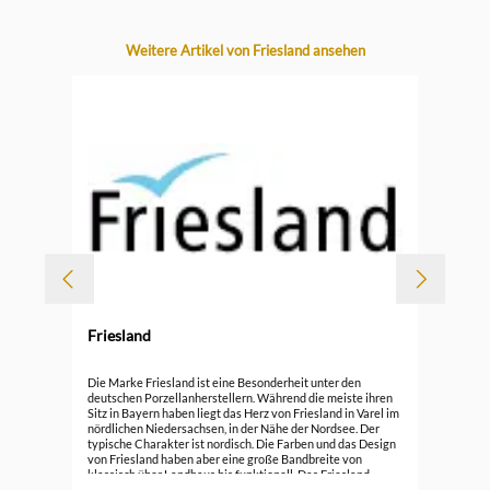
Produktgalerie überspringen
Weitere Artikel von Friesland ansehen
-
Friesland
Durc
Fri
Die Marke Friesland ist eine Besonderheit unter den
deutschen Porzellanherstellern. Während die meiste ihren
Sitz in Bayern haben liegt das Herz von Friesland in Varel im
149
nördlichen Niedersachsen, in der Nähe der Nordsee. Der
typische Charakter ist nordisch. Die Farben und das Design
von Friesland haben aber eine große Bandbreite von
klassisch über Landhaus bis funktionell. Das Friesland
ursprünglich als Fertigungsstätte für Melitta Kaffeefilter