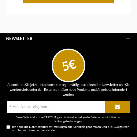
NEWSLETTER
5€
Abonnieren Sie jetzt einfach unseren regelmäßig erscheinenden Newsletter und Sie
werden stets unter den Ersten sein, über neue Produkte und Angebote informiert
werden.
E-
Mail-
Adresse*
Diese Seite ist durch reCAPTCHA geschützt und es gelten die
Datenschutzrichtlinie
und
Nutzungsbedingungen
.
Ich habe die
Datenschutzbestimmungen
zur Kenntnis genommen und die
AGB
gelesen
und bin mit ihnen einverstanden.