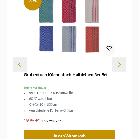
-33%
Dur
Grubentuch Küchentuch Halbleinen 3er Set
Ka
Sofort verfügbar
Sof
55 % Leinen, 45 % Baumwolle
60 °C waschbar
Größe 50 x 100 cm
verschiedene Farben wählbar
19,95 €*
ab
UVP
29,85 €*
In den Warenkorb