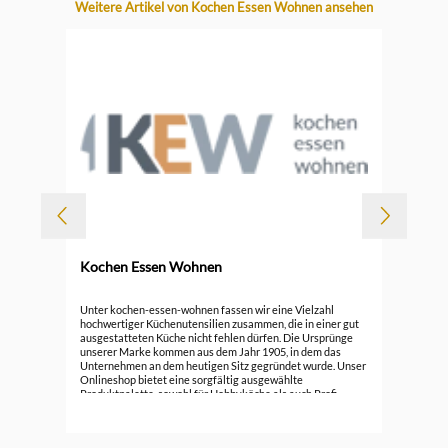
Produktgalerie überspringen
Weitere Artikel von Kochen Essen Wohnen ansehen
Kochen Essen Wohnen
Durc
10 
Unter kochen-essen-wohnen fassen wir eine Vielzahl
hochwertiger Küchenutensilien zusammen, die in einer gut
ausgestatteten Küche nicht fehlen dürfen. Die Ursprünge
3,3
unserer Marke kommen aus dem Jahr 1905, in dem das
Unternehmen an dem heutigen Sitz gegründet wurde. Unser
Onlineshop bietet eine sorgfältig ausgewählte
Produktpalette, sowohl für Hobbyköche als auch Profi-
Gourmets. Von erstklassigen Kochgeschirren, scharfen
Messern und praktischen Küchenhelfern bis hin zu stilvollen
Wohnaccessoires. Wir legen großen Wert auf Qualität und