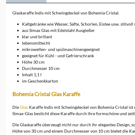
bietet eine sorgfältig
ausgewählte Produktpalette,
Glaskaraffe Indis mit Schwingdeckel von Bohemia Cristal.
sowohl für Hobbyköche als
auch Profi-Gourmets. Von
Kaltgetränke wie Wasser, Säfte, Schorlen, Eistee usw. stilvoll
erstklassigen
aus Simax Glas mit Edelstahl Ausgießer
Kochgeschirren, scharfen
klar und brillant
Messern und praktischen
lebensmittecht
Küchenhelfern bis hin zu
stilvollen Wohnaccessoires.
mikrowellen- und spülmaschinengeeignet
Wir legen großen Wert auf
geeignet für Kühl - und Gefrierschrank
Qualität und Funktionalität
Höhe 30 cm
und bieten Produkte
Durchmesser 10 cm
renommierter Marken, die
Inhalt 1,1 l
durch Langlebigkeit und
im Geschenkkarton
Design überzeugen. Dabei
legen wir wenig Wert auf die
Bekanntheit der Marken
Bohemia Cristal Glas Karaffe
sondern auf die
Innovationskraft, den Nutzen
Die
Glas
Karaffe Indis mit Schwingdeckel von Bohemia Cristal ist d
und die Qualität. Dabei haben
Simax-Glas besticht diese Karaffe durch ihre formschöne und zeit
wir auch die Newcomer im
Blick.Wenn Sie Fragen an uns
haben, erreichen Sie uns am
Die Glaskaraffe überzeugt nicht nur durch ihr elegantes Design, so
besten per Mail. Unsere
Höhe von 30 cm und einem Durchmesser von 10 cm bietet die Karaff