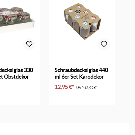
Dur
eckelglas 330
Schraubdeckelglas 440
Ed
et Obstdekor
ml 6er Set Karodekor
Ko
12,95 €*
74
UVP
12,99 €*
en Warenkorb
In den Warenkorb