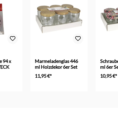
Bewertung von 4.1 von 5 Sternen
e 94 x
Marmeladenglas 446
Schraubd
WECK
ml Holzdekor 6er Set
ml 6er S
11,95 €*
10,95 €*
nkorb
In den Warenkorb
In d