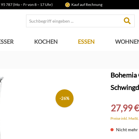
 95 787 (Mo – Fr von 8 – 17 Uhr)
Kauf auf Rechnung
SSER
KOCHEN
ESSEN
WOHNE
Bohemia C
Schwingd
-26%
27,99 €
Preise inkl. MwSt
Nicht mehr 