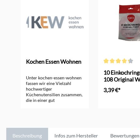
Kochen Essen Wohnen
Durchschnittliche 
10 Einkochring
Unter kochen-essen-wohnen
108 Original 
fassen wir eine Vielzahl
hochwertiger
3,39 €*
Küchenutensilien zusammen,
die in einer gut
In den Ware
ausgestatteten Küche nicht
fehlen dürfen. Die Ursprünge
unserer Marke kommen aus
dem Jahr 1905, in dem das
Unternehmen an dem
heutigen Sitz gegründet
Beschreibung
Infos zum Hersteller
Bewertungen
wurde. Unser Onlineshop