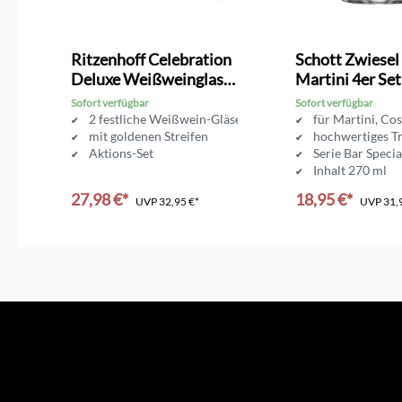
Ritzenhoff Celebration
Schott Zwiesel
Deluxe Weißweinglas
Martini 4er Set
Set #1
Sofort verfügbar
Sofort verfügbar
er
2 festliche Weißwein-Gläser
für Martini, Co
mit goldenen Streifen
hochwertiges Tr
Aktions-Set
Serie Bar Specia
Inhalt 270 ml
27,98 €*
18,95 €*
UVP
32,95 €*
UVP
31,
In den Warenkorb
In den Ware