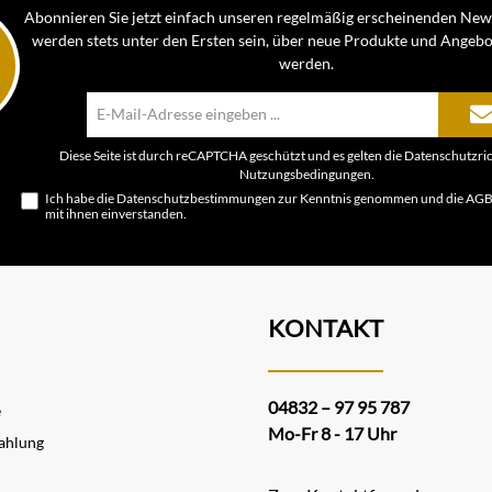
Abonnieren Sie jetzt einfach unseren regelmäßig erscheinenden News
werden stets unter den Ersten sein, über neue Produkte und Angebo
werden.
E-
Mail-
Adresse*
Diese Seite ist durch reCAPTCHA geschützt und es gelten die
Datenschutzric
Nutzungsbedingungen
.
Ich habe die
Datenschutzbestimmungen
zur Kenntnis genommen und die
AG
mit ihnen einverstanden.
KONTAKT
04832 – 97 95 787
e
Mo-Fr 8 - 17 Uhr
ahlung