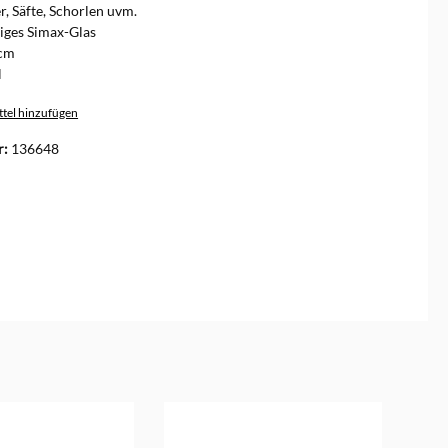
r, Säfte, Schorlen uvm.
iges Simax-Glas
cm
l
tel hinzufügen
r:
136648