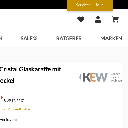
Service/Hilfe
N
SALE %
RATGEBER
MARKEN
ristal Glaskaraffe mit
eckel
*
UVP
37,99 €*
. zzgl. Versandkosten
verfügbar