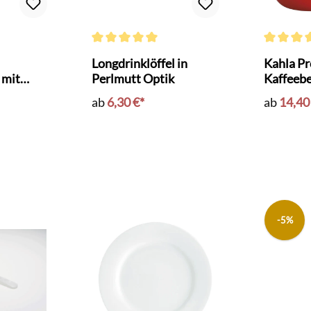
 Bewertung von 4.7 von 5 Sternen
Durchschnittliche Bewertung von 5 von 5 Sternen
Durchschni
Longdrinklöffel in
Kahla P
 mit
Perlmutt Optik
Kaffeeb
orange
ab
6,30 €*
ab
14,40
-5%