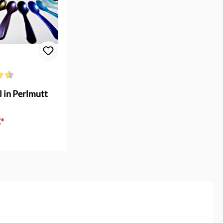
ttliche Bewertung von 4.6 von 5 Sternen
l in Perlmutt
€*