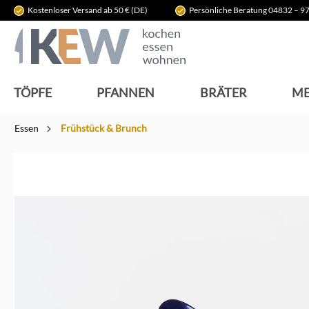
Kostenloser Versand ab 50 € (DE)
Persönliche Beratung 04832 – 97
springen
Zur Hauptnavigation springen
TÖPFE
PFANNEN
BRÄTER
ME
Essen
Frühstück & Brunch
Bildergalerie überspringen