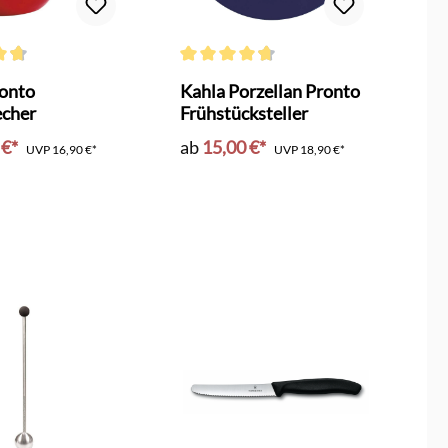
ttliche Bewertung von 4.6 von 5 Sternen
Durchschnittliche Bewertung von 4.6 von 5
ronto
Kahla Porzellan Pronto
echer
Frühstücksteller
 €*
ab
15,00 €*
UVP
16,90 €*
UVP
18,90 €*