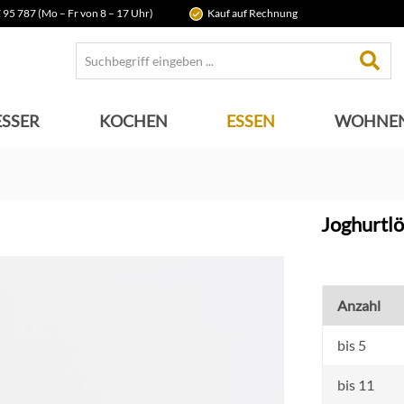
 95 787 (Mo – Fr von 8 – 17 Uhr)
Kauf auf Rechnung
SSER
KOCHEN
ESSEN
WOHNE
Joghurtlö
Anzahl
bis
5
bis
11