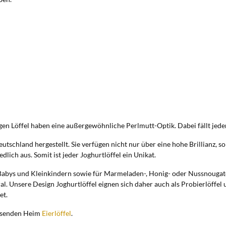
en Löffel haben eine außergewöhnliche Perlmutt-Optik. Dabei fällt jeder 
eutschland hergestellt. Sie verfügen nicht nur über eine hohe Brillianz
edlich aus. Somit ist jeder Joghurtlöffel ein Unikat.
 Babys und Kleinkindern sowie für Marmeladen-, Honig- oder Nussnougatcr
al. Unsere Design Joghurtlöffel eignen sich daher auch als Probierlöffel 
et.
assenden Heim
Eierlöffel
.