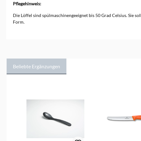
Müslilöffel, Joghurt- und
Pflegehinweis:
Longdrink Löffel. Heim Söhne
Eierlöffel werden auch für
Die Löffel sind spülmaschinengeeignet bis 50 Grad Celsius. Sie so
Marmelade, Senf, Kaviar,
Form.
Honig und Babykost
verwendet.&nbsp; Die
weichen, abgerundeten
Formen sorgen für ein
angenehmes Gefühl im Mund.
Zudem sind sie
geschmacksneutral,
geruchsneutral und geben
Beliebte Ergänzungen
kein Nickel ab. Daher werden
die Heim Söhne Löffel auch
für Geschmackstests
Produktgalerie überspringen
verwendet. Durch die
Perlmutt Optik sehen die
Eierlöffel, bzw. alle Heim
Söhne Löffel, sehr edel aus,
kosten aber nur einen
Bruchteil von echten
Perlmutt Löffeln. Das
verwendete Plexiglas hat
gegenüber dem sonst
üblichen Plastik viele Vorteile