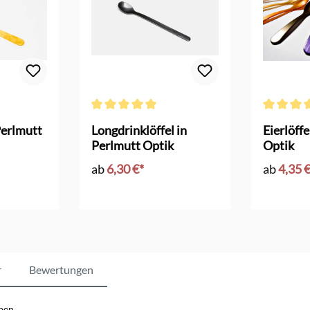
 Bewertung von 5 von 5 Sternen
Durchschnittliche Bewertung von 5 von 5 Sternen
Durchschni
Perlmutt
Longdrinklöffel in
Eierlöffe
Perlmutt Optik
Optik
ab
6,30 €*
ab
4,35 
r
Bewertungen
ben.