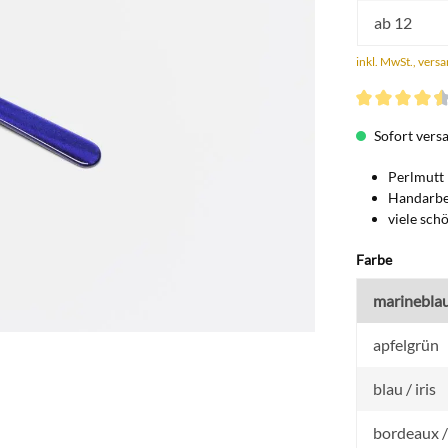
ab
12
inkl. MwSt., vers
Durchschnittli
Sofort versan
Perlmutt 
Handarbe
viele sch
auswähl
Farbe
marinebla
apfelgrün
blau / iris
bordeaux /