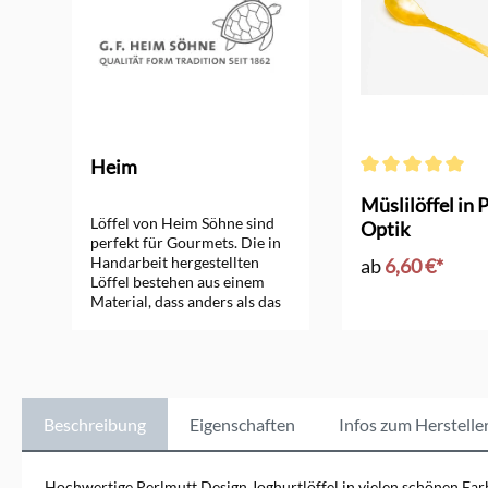
Heim
Durchschnittliche
Müslilöffel in 
Löffel von Heim Söhne sind
Optik
perfekt für Gourmets. Die in
Handarbeit hergestellten
ab
6,60 €*
Löffel bestehen aus einem
Material, dass anders als das
übliche Edelstahl Besteck,
den Geschmack der Speise
nicht verändert. Besonders
beliebt sind sie für Eier,
Joghurt, Müsli, Honig,
Marmelade, Senf und Kaviar.
Beschreibung
Eigenschaften
Infos zum Herstelle
Auch Allergiker wissen die
Vorzüge des Materials zu
schätzen. Heim Söhne
Hochwertige Perlmutt Design Joghurtlöffel in vielen schönen Far