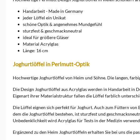
arbeitet mit Plexiglas, dass
bei der Verarbeitung in
Handarbeit - Made in Germany
Handarbeit eine sehr
jeder Löffel ein Unikat
angenehme Form und
schöne Optik & angenehmes Mundgefühl
schönes Design erhält. Die
sturzfest & geschmacksneutral
Oberfläche der meisten Löffel
ist bewusst gemasert. Jedes
ideal für größere Gläser
Stück ist dabei ein Unikat und
Material Acrylglas
weicht in Farbe und Struktur
Länge: 16 cm
vom nächsten ab. Plexiglas
Löffel sind
Joghurtlöffel in Perlmutt-Optik
alterungsbeständig,
angenehm leicht, in vielen
Farben und Ausführungen
Hochwertige Joghurtlöffel von Heim und Söhne. Die langen, farbig
erhältlich. Sie können bis zu
einer Temperatur von 50
Die Design Joghurtlöffel aus Acrylglas werden in Handarbeit in D
Grad in der Geschirrspüle
Eigenart ihrer Materialstruktur fallen die Löffel farblich unterschi
gereinigt werden. Heim
Söhne Löffel Heim Söhne ist
Die Löffel eignen sich perfekt für Joghurt. Auch zum Füttern von
vor allem für seine schönen
dem die Joghurtlöffel bestehen, ist sturzfest und geschmacksneutr
und gleichzeitig funktionalen
Unbedenklichkeit wird Acrylglas für Tests in der Medizin verwend
Löffel in Perlmutt Optik
bekannt. Am beliebtesten
Ergänzend zu den Heim Joghurtlöffeln erhalten Sie bei uns die p
sind die vielseitigen
Eierlöffel, gefolgt vom