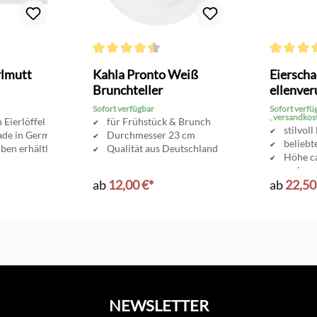
Bewertung von 4.6 von 5 Sternen
Durchschnittliche Bewertung von 4.4 von 5 Sterne
Durchschni
erlmutt
Kahla Pronto Weiß
Eierscha
Brunchteller
ellenver
Gummik
Sofort verfügbar
Sofort verfü
, versandkos
 Eierlöffel
für Frühstück & Brunch
stilvoll
ade in Germany
Durchmesser 23 cm
beliebt
rben erhältlich
Qualität aus Deutschland
Höhe c
mehrer
ab
12,00 €*
ab
22,50
NEWSLETTER