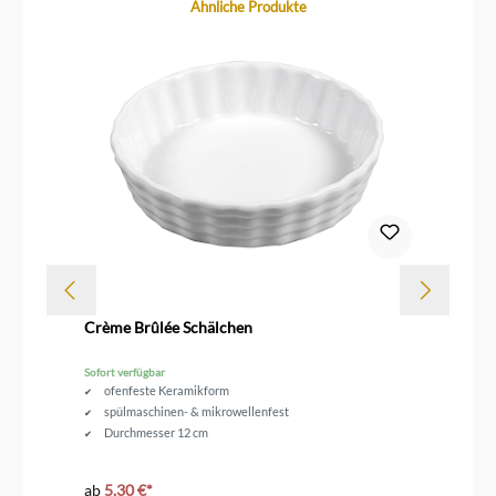
Produktgalerie überspringen
Ähnliche Produkte
Dur
Crème Brûlée Schälchen
Le
Sofort verfügbar
Sof
ofenfeste Keramikform
spülmaschinen- & mikrowellenfest
Durchmesser 12 cm
ab
5,30 €*
ab