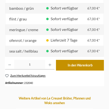
Sofort verfügbar
bamboo / grün
67,00 €*
Sofort verfügbar
flint / grau
67,00 €*
Sofort verfügbar
meringue / creme
67,00 €*
Lieferzeit 7 Tage
ofenrot / orange
67,00 €*
Sofort verfügbar
sea salt / hellblau
67,00 €*
Produkt Anzahl: Gib den gewünschten Wert ein oder benutze die Schaltflächen um die Anzahl z
In den Warenkorb
Zum Merkzettel hinzufügen
Artikelnummer:
232040
Produktgalerie überspringen
Weitere Artikel von Le Creuset Bräter, Pfannen und
Woks ansehen