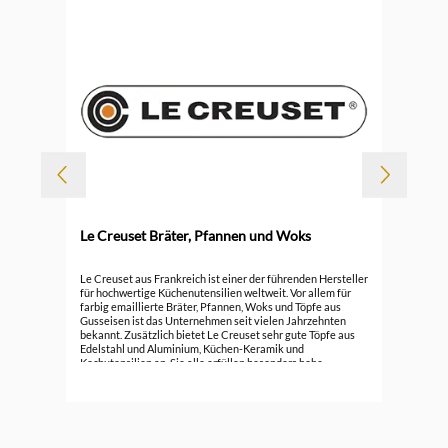
-
Le Creuset Bräter, Pfannen und Woks
Durc
Le 
Le Creuset aus Frankreich ist einer der führenden Hersteller
für hochwertige Küchenutensilien weltweit. Vor allem für
farbig emaillierte Bräter, Pfannen, Woks und Töpfe aus
296
Gusseisen ist das Unternehmen seit vielen Jahrzehnten
bekannt. Zusätzlich bietet Le Creuset sehr gute Töpfe aus
Edelstahl und Aluminium, Küchen-Keramik und
Kochutensilien an. Sie alle erfüllen besonders hohe
Ansprüche.