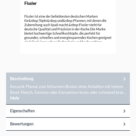
Fissler
8
Fis
Fissler ist eine der beliebtesten deutschen Marken
2,5
für&nbsp;Töpfe&nbsp;und&nbsp;Pfannen, mit denen die
Zubereitung auch Spaß macht.&nbsp;Fissler steht für
149
deutsche Qualität und Präzision in der Küche.Die Marke
bietet hochwertige Schnellkochtöpfe, die perfekt für
gesundes, schnelles und energiesparendes Kochen geeignet
sind. Dank innovativer Technologie und hochwertigen
Materialien, ermöglichen Fissler-Schnellkochtöpfe eine
gleichmäßige Hitzeverteilung und sorgen für köstliche
Ergebnisse in kürzester Zeit. Ob für Anfänger oder
erfahrene Köche – mit Fissler erzielen Sie immer beste
Kochergebnisse. Entdecken Sie langlebige und effiziente
Küchenhelfer, die Kochen zu einem Vergnügen machen. Ein
direkter Kontakt zu der Marke ist möglich über Fissler
GmbH, Harald-Fissler-Str. 1, 55743 Idar-Oberstein,
Beschreibung
info@fissler.com
Keramik Pfanne zum fettarmen Braten ohne Anhaften mit hohem
Rand. Fleisch, Gemüse oder Eierspeisen kross oder schonend brat…
Mehr
Eigenschaften
Bewertungen