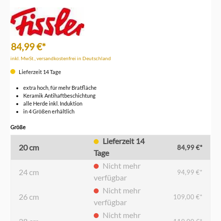
84,99 €*
inkl. MwSt., versandkostenfrei in Deutschland
Lieferzeit 14 Tage
extra hoch, für mehr Bratfläche
Keramik Antihaftbeschichtung
alle Herde inkl. Induktion
in 4 Größen erhältlich
auswählen
Größe
Lieferzeit 14
20 cm
84,99 €*
Tage
Nicht mehr
24 cm
94,99 €*
verfügbar
Nicht mehr
26 cm
109,00 €*
verfügbar
Nicht mehr