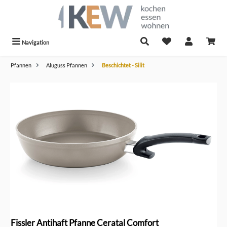
alt springen
Navigation
Pfannen
Aluguss Pfannen
Beschichtet - Silit
Bildergalerie überspringen
Fissler Antihaft Pfanne Ceratal Comfort