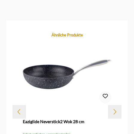
Produktgalerie überspringen
Ähnliche Produkte
Eaziglide Neverstick2 Wok 28 cm
Fi