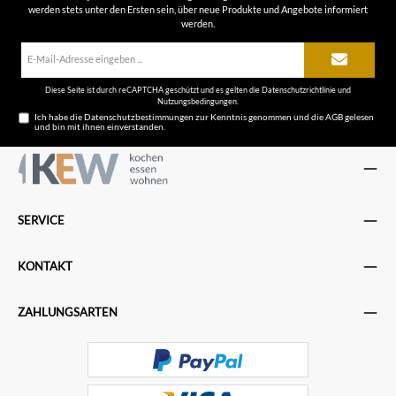
werden stets unter den Ersten sein, über neue Produkte und Angebote informiert
werden.
E-
Mail-
Adresse*
Diese Seite ist durch reCAPTCHA geschützt und es gelten die
Datenschutzrichtlinie
und
Nutzungsbedingungen
.
Ich habe die
Datenschutzbestimmungen
zur Kenntnis genommen und die
AGB
gelesen
und bin mit ihnen einverstanden.
SERVICE
KONTAKT
ZAHLUNGSARTEN