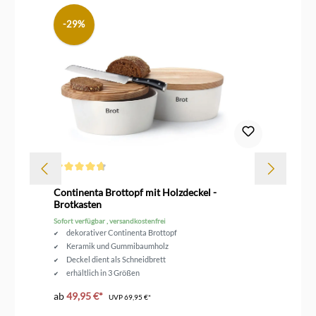
-29%
Durchschnittliche Bewertung von 4.6 von 5 Sternen
Dur
rz
Continenta Brottopf mit Holzdeckel -
Le
Brotkasten
Sofort verfügbar , versandkostenfrei
Sof
dekorativer Continenta Brottopf
Keramik und Gummibaumholz
Deckel dient als Schneidbrett
erhältlich in 3 Größen
ab
49,95 €*
ab
UVP
69,95 €*