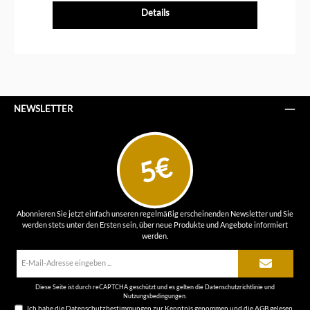
Details
NEWSLETTER
5€
Abonnieren Sie jetzt einfach unseren regelmäßig erscheinenden Newsletter und Sie
werden stets unter den Ersten sein, über neue Produkte und Angebote informiert
werden.
E-
Mail-
Adresse*
Diese Seite ist durch reCAPTCHA geschützt und es gelten die
Datenschutzrichtlinie
und
Nutzungsbedingungen
.
Ich habe die
Datenschutzbestimmungen
zur Kenntnis genommen und die
AGB
gelesen