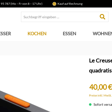
 95 787 (Mo – Fr von 8 – 17 Uhr)
Kauf auf Rechnung
SSER
KOCHEN
ESSEN
WOHNE
Le Creus
quadrati
40,00 €
Preise inkl. MwSt
Sofort versan