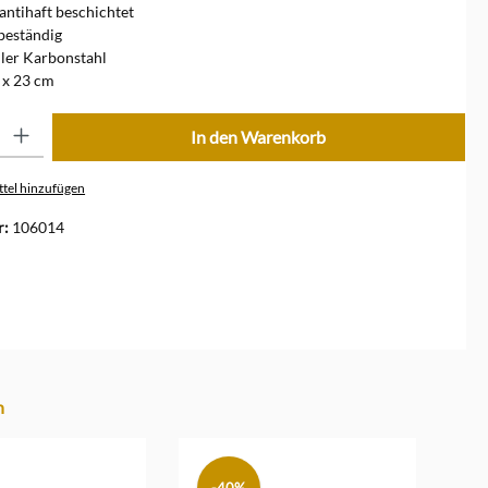
 antihaft beschichtet
beständig
ler Karbonstahl
 x 23 cm
ib den gewünschten Wert ein oder benutze die Schaltflächen um die Anzahl zu erhöhe
In den Warenkorb
tel hinzufügen
r:
106014
n