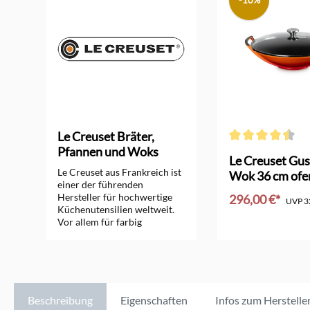
-10%
Le Creuset Bräter,
Pfannen und Woks
Durchschnittliche 
orm
Le Creuset Gus
Le Creuset aus Frankreich ist
Wok 36 cm ofe
einer der führenden
Hersteller für hochwertige
296,00 €*
UVP
3
Küchenutensilien weltweit.
Vor allem für farbig
In den Ware
emaillierte Bräter, Pfannen,
Woks und Töpfe aus
Gusseisen ist das
Unternehmen seit vielen
Jahrzehnten bekannt.
Zusätzlich bietet Le Creuset
Beschreibung
Eigenschaften
Infos zum Herstelle
sehr gute Töpfe aus Edelstahl