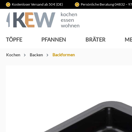
Kostenloser Versand ab 50 € (DE)
Persönliche Beratung 04832 – 97
springen
Zur Hauptnavigation springen
TÖPFE
PFANNEN
BRÄTER
ME
Kochen
Backen
Backformen
Bildergalerie überspringen