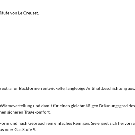
läufe von Le Creuset.
e extra für Backformen entwickelte, langlebige Antihaftbeschichtung aus.
e Wärmeverteilung und damit für einen gleichmäßigen Bräunungsgrad des 
inen sicheren Tragekomfort.
 Form und nach Gebrauch ein einfaches Reinigen. Sie eignet sich hervorr
s oder Gas Stufe 9.