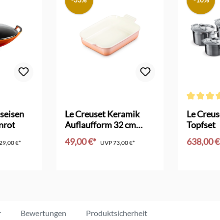
-33%
-10%
Bewertung von 4.5 von 5 Sternen
Durchschni
seisen
Le Creuset Keramik
Le Creus
nrot
Auflaufform 32 cm
Topfset
pêche
49,00 €*
638,00 
29,00 €*
UVP
73,00 €*
nkorb
In den Warenkorb
In d
r
Bewertungen
Produktsicherheit