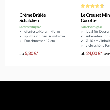
Durchschnittliche 
Crème Brûlée
Le Creuset Min
Schälchen
Cocotte
Sofort verfügbar
Sofort verfügbar
ofenfeste Keramikform
ideal für Desse
spülmaschinen- & mikrowellenfest
zubereiten und 
Durchmesser 12 cm
Ø 10 cm / Inhal
viele schöne Fa
ab
5,30 €*
ab
24,00 €*
UV