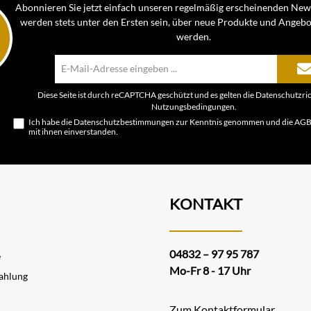
Abonnieren Sie jetzt einfach unseren regelmäßig erscheinenden News
werden stets unter den Ersten sein, über neue Produkte und Angebo
werden.
E-
Mail-
Adresse*
Diese Seite ist durch reCAPTCHA geschützt und es gelten die
Datenschutzric
Nutzungsbedingungen
.
Ich habe die
Datenschutzbestimmungen
zur Kenntnis genommen und die
AG
mit ihnen einverstanden.
KONTAKT
04832 – 97 95 787
e
Mo-Fr 8 - 17 Uhr
ahlung
Zum Kontaktformular