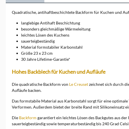
und Aluminium, Küchen-
Keramik und Kochutensilien
Quadratische, antihaftbeschichtete Backform für Kuchen und Auf
an. Sie alle erfüllen besonders
hohe Ansprüche.
langlebige Antihaft Beschichtung
besonders gleichmäßige Wärmeleitung
leichtes Lösen des Kuchens
sauerteigbeständig
Material formstabiler Karbonstahl
Größe 23 x 23 cm
30 Jahre Lifetime-Garantie*
Hohes Backblech für Kuchen und Aufläufe
Die quadratische Backform von
Le Creuset
zeichnet sich durch di
Aufläufe backen.
Das formstabile Material aus Karbonstahl sorgt für eine optimal
Verformen. Außerdem bietet der breite Rand mit Silikoneinsatz e
Die
Backform
garantiert ein leichtes Lösen des Backgutes aus der
sauerteigbeständig sowie temperaturbeständig bis 240 Grad Celsiu