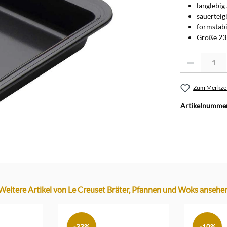
langlebig
sauerteig
formstabi
Größe 23
Produkt Anzahl: G
Zum Merkzet
Artikelnumme
Weitere Artikel von Le Creuset Bräter, Pfannen und Woks ansehe