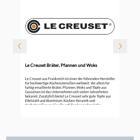
-
Le Creuset Bräter, Pfannen und Woks
Durc
6
Le 
Le Creuset aus Frankreich ist einer der führenden Hersteller
für hochwertige Küchenutensilien weltweit. Vor allem für
farbig emaillierte Bräter, Pfannen, Woks und Töpfe aus
296
Gusseisen ist das Unternehmen seit vielen Jahrzehnten
bekannt. Zusätzlich bietet Le Creuset sehr gute Töpfe aus
Edelstahl und Aluminium, Küchen-Keramik und
Kochutensilien an. Sie alle erfüllen besonders hohe
Ansprüche.