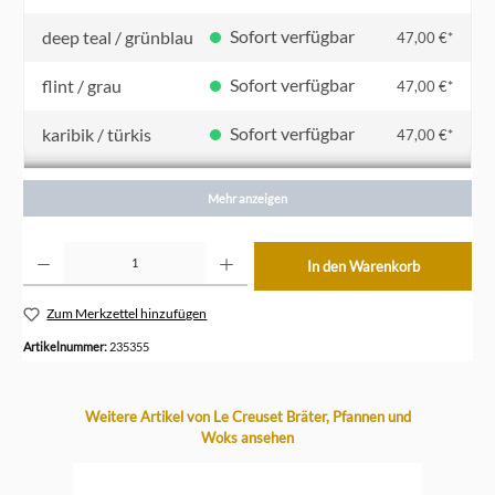
Sofort verfügbar
deep teal / grünblau
47,00 €*
Sofort verfügbar
flint / grau
47,00 €*
Sofort verfügbar
karibik / türkis
47,00 €*
Sofort verfügbar
kirschrot
47,00 €*
Mehr anzeigen
Sofort verfügbar
nectar / gelb
47,00 €*
Produkt Anzahl: Gib den gewünschten Wert ein oder benutze die Schaltflächen um die Anzahl z
In den Warenkorb
Sofort verfügbar
ofenrot / orange
47,00 €*
Zum Merkzettel hinzufügen
Sofort verfügbar
shell pink / rosa
47,00 €*
Artikelnummer:
235355
Produktgalerie überspringen
Weitere Artikel von Le Creuset Bräter, Pfannen und
Woks ansehen