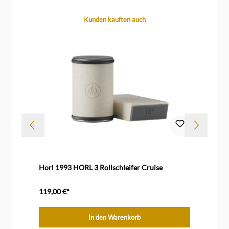
Produktgalerie überspringen
Kunden kauften auch
Dur
Horl 1993 HORL 3 Rollschleifer Cruise
Le
119,00 €*
47
In den Warenkorb