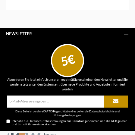
NEWSLETTER
5€
Abonnieren Sie jetzt einfach unseren regelmäßig erscheinenden Newsletter und Sie
werden stets unter den Ersten sein, über neue Produkte und Angebote informiert
werden.
E-
Mail-
Adresse*
Diese Seite ist durch reCAPTCHA geschützt und es gelten die
Datenschutzrichtlinie
und
Nutzungsbedingungen
.
Ich habe die
Datenschutzbestimmungen
zur Kenntnis genommen und die
AGB
gelesen
und bin mit ihnen einverstanden.