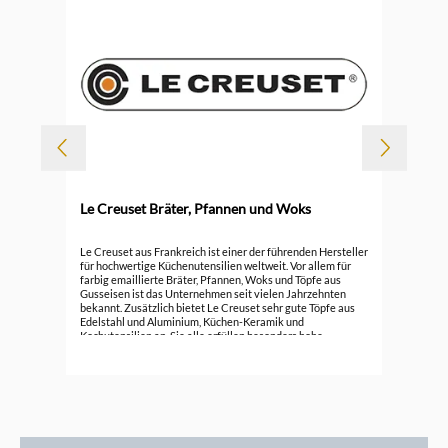
-
Le Creuset Bräter, Pfannen und Woks
Durc
6
Le 
Le Creuset aus Frankreich ist einer der führenden Hersteller
für hochwertige Küchenutensilien weltweit. Vor allem für
farbig emaillierte Bräter, Pfannen, Woks und Töpfe aus
296
Gusseisen ist das Unternehmen seit vielen Jahrzehnten
bekannt. Zusätzlich bietet Le Creuset sehr gute Töpfe aus
Edelstahl und Aluminium, Küchen-Keramik und
Kochutensilien an. Sie alle erfüllen besonders hohe
Ansprüche.