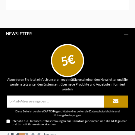
NEWSLETTER
5€
Abonnieren Sie jetzt einfach unseren regelmäßig erscheinenden Newsletter und Sie
werden stets unter den Ersten sein, über neue Produkte und Angebote informiert
werden.
E-
Mail-
Adresse*
Diese Seite ist durch reCAPTCHA geschützt und es gelten die
Datenschutzrichtlinie
und
Nutzungsbedingungen
.
Ich habe die
Datenschutzbestimmungen
zur Kenntnis genommen und die
AGB
gelesen
und bin mit ihnen einverstanden.