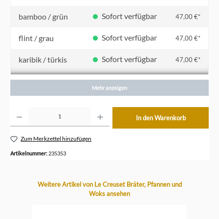
Sofort verfügbar
bamboo / grün
47,00 €*
Sofort verfügbar
flint / grau
47,00 €*
Sofort verfügbar
karibik / türkis
47,00 €*
Sofort verfügbar
kirschrot
47,00 €*
Mehr anzeigen
Sofort verfügbar
nectar / gelb
47,00 €*
Produkt Anzahl: Gib den gewünschten Wert ein oder benutze die Schaltflächen um die Anzahl z
In den Warenkorb
Sofort verfügbar
ofenrot / orange
47,00 €*
Zum Merkzettel hinzufügen
Sofort verfügbar
shell pink / rosa
47,00 €*
Artikelnummer:
235353
Produktgalerie überspringen
Weitere Artikel von Le Creuset Bräter, Pfannen und
Woks ansehen