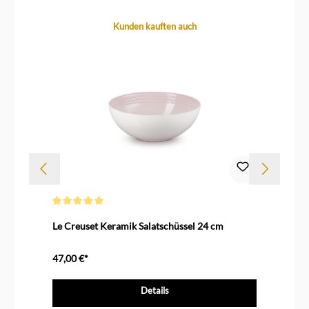
Produktgalerie überspringen
Kunden kauften auch
Durchschnittliche Bewertung von 5 von 5 Sternen
Dur
Le Creuset Keramik Salatschüssel 24 cm
Sk
Wa
47,00 €*
14
Details