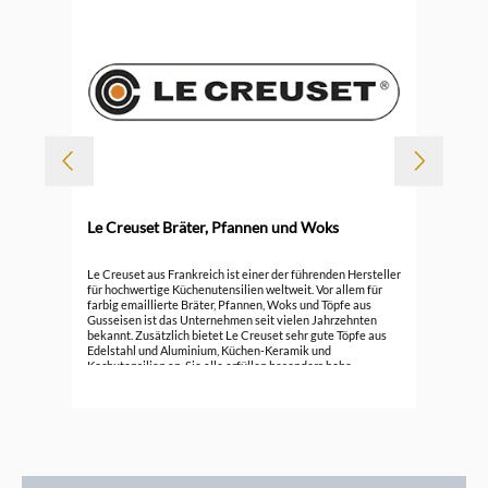
-
Le Creuset Bräter, Pfannen und Woks
Durc
6
Le 
Le Creuset aus Frankreich ist einer der führenden Hersteller
für hochwertige Küchenutensilien weltweit. Vor allem für
farbig emaillierte Bräter, Pfannen, Woks und Töpfe aus
296
Gusseisen ist das Unternehmen seit vielen Jahrzehnten
bekannt. Zusätzlich bietet Le Creuset sehr gute Töpfe aus
Edelstahl und Aluminium, Küchen-Keramik und
Kochutensilien an. Sie alle erfüllen besonders hohe
Ansprüche.