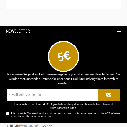
NEWSLETTER
5€
Abonnieren Sie jetzt einfach unseren regelmäßig erscheinenden Newsletter und Sie
werden stets unter den Ersten sein, über neue Produkte und Angebote informiert
werden.
E-
Mail-
Adresse*
Diese Seite ist durch reCAPTCHA geschützt und es gelten die
Datenschutzrichtlinie
und
Nutzungsbedingungen
.
Ich habe die
Datenschutzbestimmungen
zur Kenntnis genommen und die
AGB
gelesen
und bin mit ihnen einverstanden.