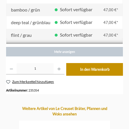
Sofort verfügbar
bamboo / grün
47,00 €*
Sofort verfügbar
deep teal / grünblau
47,00 €*
Sofort verfügbar
flint / grau
47,00 €*
Sofort verfügbar
kirschrot
47,00 €*
Mehr anzeigen
Sofort verfügbar
nectar / gelb
47,00 €*
Produkt Anzahl: Gib den gewünschten Wert ein oder benutze die Schaltflächen um die Anzahl z
In den Warenkorb
Sofort verfügbar
ofenrot / orange
47,00 €*
Zum Merkzettel hinzufügen
Sofort verfügbar
shell pink / rosa
47,00 €*
Artikelnummer:
235354
Produktgalerie überspringen
Weitere Artikel von Le Creuset Bräter, Pfannen und
Woks ansehen