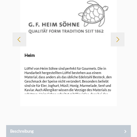
Heim
Durc
Müs
Löffel von Heim Söhne sind perfekt für Gourmets. Die in
Handarbeit hergestellten Löffel bestehen aus einem
Material, dass anders als das übliche Edelstahl Besteck, den
ab
Geschmack der Speise nicht verändert. Besonders beliebt
sind sie für Eier, Joghurt, Müsli, Honig, Marmelade, Senf und
Kaviar. Auch Allergiker wissen die Vorzüge des Materials zu
schätzen. Heim Söhne arbeitet mit Plexiglas, dass bei der
Verarbeitung in Handarbeit eine sehr angenehme Form und
schönes Design erhält. Die Oberfläche der meisten Löffel ist
bewusst gemasert. Jedes Stück ist dabei ein Unikat und
weicht in Farbe und Struktur vom nächsten ab. Plexiglas
Löffel sind alterungsbeständig, angenehm leicht, in vielen
Farben und Ausführungen erhältlich. Sie können bis zu einer
Temperatur von 50 Grad in der Geschirrspüle gereinigt
werden. Heim Söhne Löffel Heim Söhne ist vor allem für
Beschreibung
seine schönen und gleichzeitig funktionalen Löffel in
Perlmutt Optik bekannt. Am beliebtesten sind die