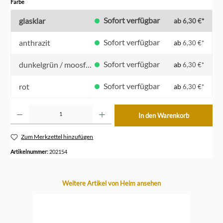
auswählen
Farbe
Sofort verfügbar
glasklar
ab
6,30 €*
Sofort verfügbar
anthrazit
ab
6,30 €*
Sofort verfügbar
dunkelgrün / moosfarben
ab
6,30 €*
Sofort verfügbar
rot
ab
6,30 €*
Produkt Anzahl: Gib den gewünschten Wert ein oder benutze die Schaltflächen um die Anzahl z
In den Warenkorb
Zum Merkzettel hinzufügen
Artikelnummer:
202154
Produktgalerie überspringen
Weitere Artikel von Heim ansehen