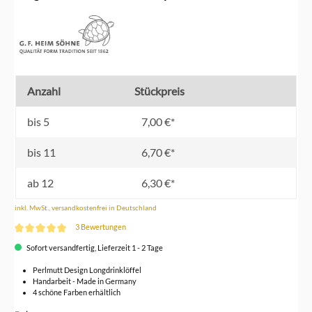
Anzahl
Stückpreis
bis
5
7,00 €*
bis
11
6,70 €*
ab
12
6,30 €*
inkl. MwSt., versandkostenfrei in Deutschland
3 Bewertungen
Durchschnittliche Bewertung von 5 von 5 Sternen
Sofort versandfertig, Lieferzeit 1 - 2 Tage
Perlmutt Design Longdrinklöffel
Handarbeit - Made in Germany
4 schöne Farben erhältlich