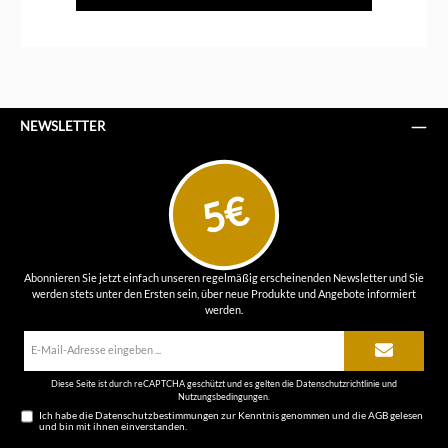
NEWSLETTER
5€
Abonnieren Sie jetzt einfach unseren regelmäßig erscheinenden Newsletter und Sie
werden stets unter den Ersten sein, über neue Produkte und Angebote informiert
werden.
E-
Mail-
Adresse*
Diese Seite ist durch reCAPTCHA geschützt und es gelten die
Datenschutzrichtlinie
und
Nutzungsbedingungen
.
Ich habe die
Datenschutzbestimmungen
zur Kenntnis genommen und die
AGB
gelesen
und bin mit ihnen einverstanden.