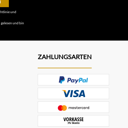
htlinie
und
B
gelesen und bin
ZAHLUNGSARTEN