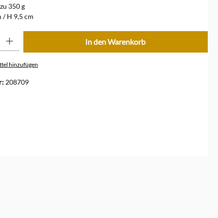
 zu 350 g
 / H 9,5 cm
ib den gewünschten Wert ein oder benutze die Schaltflächen um die Anzahl zu erhöhe
In den Warenkorb
tel hinzufügen
r:
208709