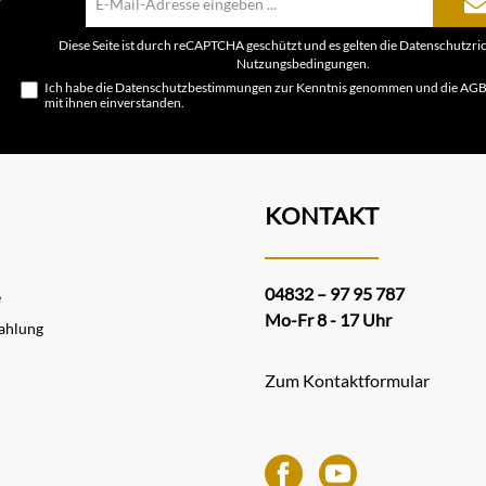
Mail-
Adresse*
Diese Seite ist durch reCAPTCHA geschützt und es gelten die
Datenschutzric
Nutzungsbedingungen
.
Ich habe die
Datenschutzbestimmungen
zur Kenntnis genommen und die
AG
mit ihnen einverstanden.
KONTAKT
04832 – 97 95 787
e
Mo-Fr 8 - 17 Uhr
ahlung
Zum Kontaktformular