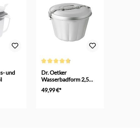
Durchschnittliche Bewertung von 4.6 von 5 Sterne
s- und
Dr. Oetker
l
Wasserbadform 2,5
Liter Alu
49,99 €*
nkorb
In den Warenkorb