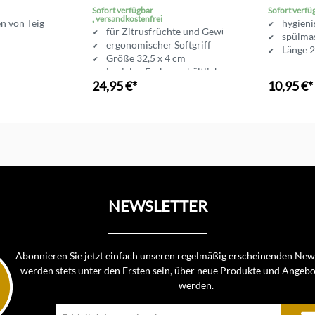
Premium
Sofort verfügbar
Sofort verfü
, versandkostenfrei
en von Teig
hygieni
für Zitrusfrüchte und Gewürze
spülma
ergonomischer Softgriff
Länge 2
Größe 32,5 x 4 cm
in vielen Farben erhältlich
24,95 €*
10,95 €*
In d
NEWSLETTER
Abonnieren Sie jetzt einfach unseren regelmäßig erscheinenden News
werden stets unter den Ersten sein, über neue Produkte und Angebo
werden.
E-