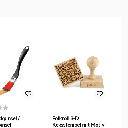
n
ttliche Bewertung von 3 von 5 Sternen
Du
kpinsel /
Folkroll 3-D
M
insel
Keksstempel mit Motiv
M