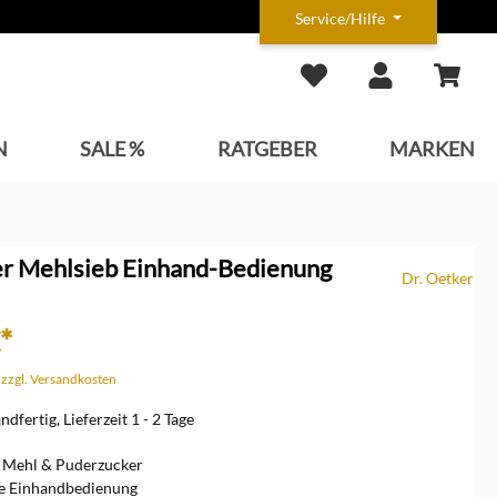
Service/Hilfe
N
SALE %
RATGEBER
MARKEN
er Mehlsieb Einhand-Bedienung
Dr. Oetker
*
. zzgl. Versandkosten
dfertig, Lieferzeit 1 - 2 Tage
s Mehl & Puderzucker
he Einhandbedienung