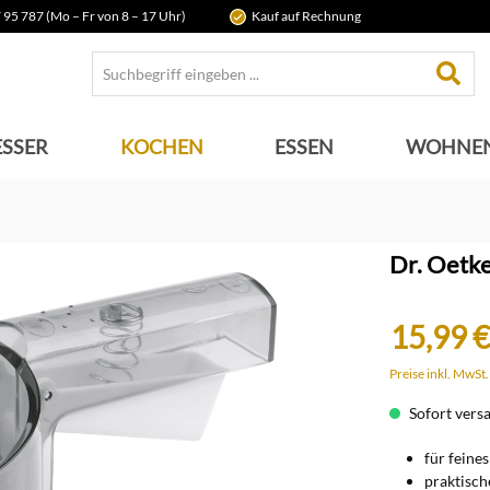
 95 787 (Mo – Fr von 8 – 17 Uhr)
Kauf auf Rechnung
SSER
KOCHEN
ESSEN
WOHNE
Dr. Oetk
15,99 €
Preise inkl. MwSt
Sofort versan
für feine
praktisc