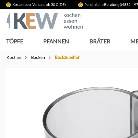
Kostenloser Versand ab 50 € (DE)
Persönliche Beratung 04832 – 97
springen
Zur Hauptnavigation springen
TÖPFE
PFANNEN
BRÄTER
ME
Kochen
Backen
Backzubehör
Bildergalerie überspringen