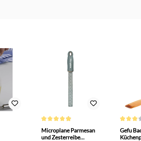
Bewertung von 4.9 von 5 Sternen
Durchschnittliche Bewertung von 4.9 von 5 Sterne
Durchschni
Microplane Parmesan
Gefu Bac
und Zesterreibe
Küchenp