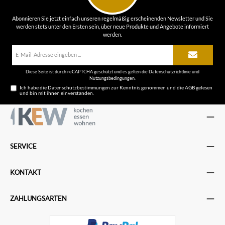
Abonnieren Sie jetzt einfach unseren regelmäßig erscheinenden Newsletter und Sie
werden stets unter den Ersten sein, über neue Produkte und Angebote informiert
werden.
E-
Mail-
Adresse*
Diese Seite ist durch reCAPTCHA geschützt und es gelten die
Datenschutzrichtlinie
und
Nutzungsbedingungen
.
Ich habe die
Datenschutzbestimmungen
zur Kenntnis genommen und die
AGB
gelesen
und bin mit ihnen einverstanden.
SERVICE
KONTAKT
ZAHLUNGSARTEN