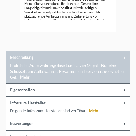
Mepal überzeugen durch ihr elegantes Design, ihre
15,
Langlebigkeit und Funktionalität. Mit vielseitigen
Vorratsdosen und praktischen Rührschüsseln wird die
platzsparende Aufbewahrung und Zubereitung von
Lebensmitteln zum Kinderspiel.&nbsp;Entdecken Sie die
Qualität und Innovation von Mepal und bringen Sie
Ordnung und Stil in Ihre Küche. Die Marke ist vielen von uns
noch aus Kindheitstagen bekannt. Trotzdem gibt es immer
noch neue Innovationen und Materialien, die den
Küchenalltag einfacher machen.Kontaktdaten: Mepal
Deutschland, Auf`m Brinke 18, 59872 Meschede,
kundenservice@mepal.com
Beschreibung
Praktische Aufbewahrungsdose Lumina von Mepal - Nur eine
Schüssel zum Aufbewahren, Erwärmen und Servieren. geeignet für
Gef…
Mehr
Eigenschaften
Infos zum Hersteller
Folgende Infos zum Hersteller sind verfübar...
Mehr
Bewertungen