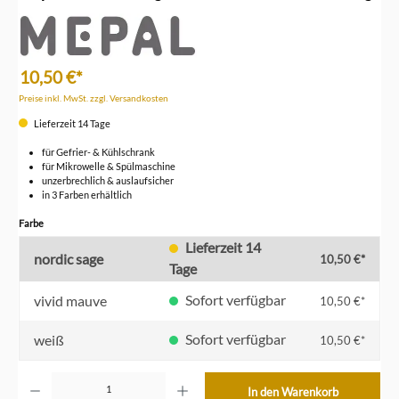
10,50 €*
Preise inkl. MwSt. zzgl. Versandkosten
Lieferzeit 14 Tage
für Gefrier- & Kühlschrank
für Mikrowelle & Spülmaschine
unzerbrechlich & auslaufsicher
in 3 Farben erhältlich
auswählen
Farbe
Lieferzeit 14
nordic sage
10,50 €*
Tage
Sofort verfügbar
vivid mauve
10,50 €*
Sofort verfügbar
weiß
10,50 €*
Produkt Anzahl: Gib den gewünschten Wert ein oder benutze die Schaltflächen um die Anzahl z
In den Warenkorb