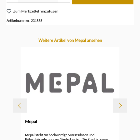
Zum Merkzettel hinzufügen
Artikelnummer:
231858
Produktgalerie überspringen
Weitere Artikel von Mepal ansehen
Mepal
Mep
Mepal steht für hochwertige Vorratsdosen und
Rührschüsseln aus den Niederlanden. Die Produkte von