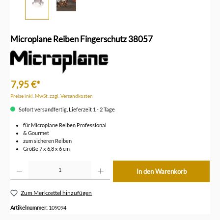
Microplane Reiben Fingerschutz 38057
7,95 €*
Preise inkl. MwSt. zzgl. Versandkosten
Sofort versandfertig, Lieferzeit 1 - 2 Tage
für Microplane Reiben Professional
& Gourmet
zum sicheren Reiben
Größe 7 x 6,8 x 6 cm
Produkt Anzahl: Gib den gewünschten Wert ein oder benutze die Schaltflächen um die Anzahl z
In den Warenkorb
Zum Merkzettel hinzufügen
Artikelnummer:
109094