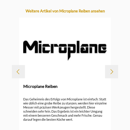
Produktgalerie überspringen
Weitere Artikel von Microplane Reiben ansehen
Microplane Reiben
Durc
Mic
Das Geheimnis des Erfolgs von Microplane ist einfach: Statt
wie üblich eine grobe Reibe zu stanzen, werden hier einzelne
Messer mit präzisen Werkzeugen hergestellt. Diese
29,
schneiden sehr fein. Das Ergebnis ist ein leichter Umgang
mit einem besseren Geschmack und mehr Frische. Genau
darauf legen die besten Köche wert.