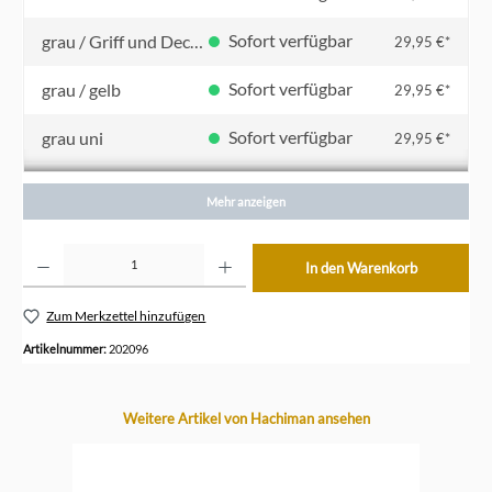
Sofort verfügbar
grau / Griff und Deckel dunkelgrau
29,95 €*
Sofort verfügbar
grau / gelb
29,95 €*
Sofort verfügbar
grau uni
29,95 €*
Sofort verfügbar
khaki
29,95 €*
Mehr anzeigen
Sofort verfügbar
navy blau / marineblau
29,95 €*
Produkt Anzahl: Gib den gewünschten Wert ein oder benutze die Schaltflächen um die Anzahl z
In den Warenkorb
Sofort verfügbar
rosa
29,95 €*
Zum Merkzettel hinzufügen
Sofort verfügbar
rot
29,95 €*
Artikelnummer:
202096
Sofort verfügbar
schwarz
29,95 €*
Produktgalerie überspringen
Weitere Artikel von Hachiman ansehen
Sofort verfügbar
türkis
29,95 €*
Sofort verfügbar
weiß
29,95 €*