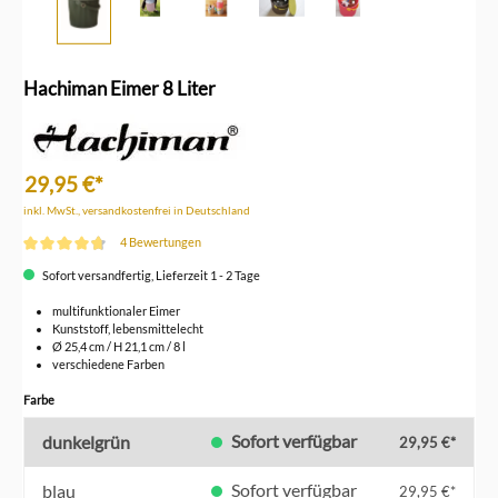
Hachiman Eimer 8 Liter
29,95 €*
inkl. MwSt., versandkostenfrei in Deutschland
4 Bewertungen
Durchschnittliche Bewertung von 4.7 von 5 Sternen
Sofort versandfertig, Lieferzeit 1 - 2 Tage
multifunktionaler Eimer
Kunststoff, lebensmittelecht
Ø 25,4 cm / H 21,1 cm / 8 l
verschiedene Farben
auswählen
Farbe
Sofort verfügbar
dunkelgrün
29,95 €*
Sofort verfügbar
blau
29,95 €*