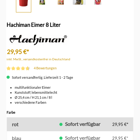
Hachiman Eimer 8 Liter
29,95 €*
inkl. MwSt., versandkostenfrei in Deutschland
4 Bewertungen
Durchschnittliche Bewertung von 4.7 von 5 Sternen
Sofort versandfertig, Lieferzeit 1 - 2 Tage
multifunktionaler Eimer
Kunststoff, lebensmittelecht
Ø 25,4 cm / H 21,1 cm / 8 l
verschiedene Farben
auswählen
Farbe
Sofort verfügbar
rot
29,95 €*
Sofort verfügbar
blau
29,95 €*