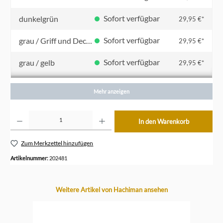
Sofort verfügbar
dunkelgrün
29,95 €*
Sofort verfügbar
grau / Griff und Deckel dunkelgrau
29,95 €*
Sofort verfügbar
grau / gelb
29,95 €*
Sofort verfügbar
grau uni
29,95 €*
Mehr anzeigen
Sofort verfügbar
khaki
29,95 €*
Produkt Anzahl: Gib den gewünschten Wert ein oder benutze die Schaltflächen um die Anzahl z
In den Warenkorb
Sofort verfügbar
navy blau / marineblau
29,95 €*
Zum Merkzettel hinzufügen
Sofort verfügbar
rosa
29,95 €*
Artikelnummer:
202481
Sofort verfügbar
schwarz
29,95 €*
Produktgalerie überspringen
Weitere Artikel von Hachiman ansehen
Sofort verfügbar
türkis
29,95 €*
Sofort verfügbar
weiß
29,95 €*