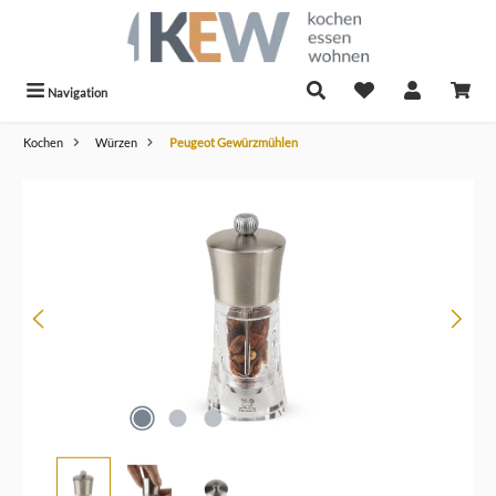
alt springen
Navigation
Kochen
Würzen
Peugeot Gewürzmühlen
Bildergalerie überspringen