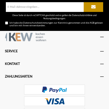
E-
Mail-
Adresse*
Diese Seite ist durch reCAPTCHA geschützt und es gelten die
Datenschutzrichtlinie
und
Nutzungsbedingungen
.
Ich habe die
Datenschutzbestimmungen
zur Kenntnis genommen und die
AGB
gelesen
und bin mit ihnen einverstanden.
SERVICE
KONTAKT
ZAHLUNGSARTEN