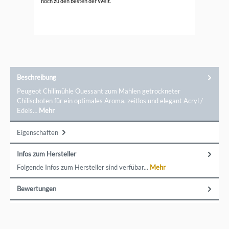
noch zu den besten der Welt.
Beschreibung
Peugeot Chilimühle Ouessant zum Mahlen getrockneter
Chilischoten für ein optimales Aroma. zeitlos und elegant Acryl /
Edels…
Mehr
Eigenschaften
Infos zum Hersteller
Folgende Infos zum Hersteller sind verfübar...
Mehr
Bewertungen