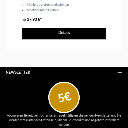
Mahlgrad stufenlos einstellbar
schokobraun, 6 Größen
Testsieger Stiftung Warentest 01/16
ab
37,90 €*
ab
Details
NEWSLETTER
5€
Abonnieren Sie jetzt einfach unseren regelmäßig erscheinenden Newsletter und Sie
werden stets unter den Ersten sein, über neue Produkte und Angebote informiert
werden.