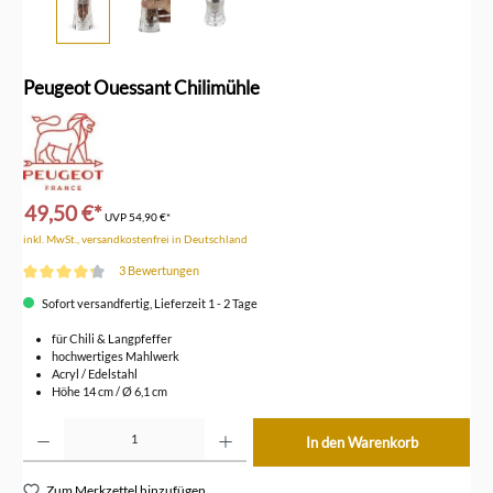
Peugeot Ouessant Chilimühle
49,50 €*
UVP
54,90 €*
inkl. MwSt., versandkostenfrei in Deutschland
3 Bewertungen
Durchschnittliche Bewertung von 4.3 von 5 Sternen
Sofort versandfertig, Lieferzeit 1 - 2 Tage
für Chili & Langpfeffer
hochwertiges Mahlwerk
Acryl / Edelstahl
Höhe 14 cm / Ø 6,1 cm
Produkt Anzahl: Gib den gewünschten Wert ein oder benutze die Schaltflächen um die Anzahl z
In den Warenkorb
Zum Merkzettel hinzufügen