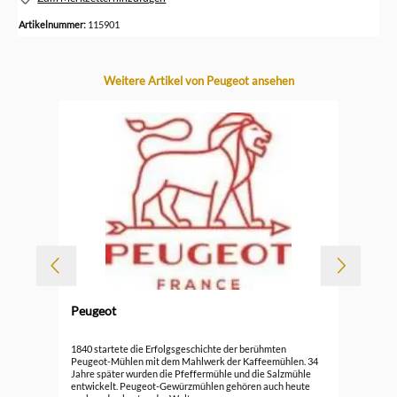
Artikelnummer:
115901
Produktgalerie überspringen
Weitere Artikel von Peugeot ansehen
-
Peugeot
Durc
Peu
1840 startete die Erfolgsgeschichte der berühmten
Peugeot-Mühlen mit dem Mahlwerk der Kaffeemühlen. 34
Jahre später wurden die Pfeffermühle und die Salzmühle
59,
entwickelt. Peugeot-Gewürzmühlen gehören auch heute