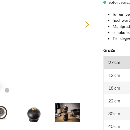
Sofort versan
für ein p
hochwert
Mahlgrad 
schokobr
Testsiege
auswäh
Größe
27 cm
12 cm
18 cm
22 cm
30 cm
40 cm