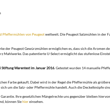
n
nd Pfeffermühlen von Peugeot
weltweit. Die Peugeot Salzmühlen in der 
werke der Peugeot Gewürzmühlen ermöglichen es, dass sich die Aromen d
rz Mahlwerke. Das patentierte U-Select ermöglicht das stufenlose Einst
ei Stiftung Warentest im Januar 2016
. Getestet wurden 14 manuelle Pfeff
ichen Farbe gekauft. Dabei wird in der Regel die Pfeffermühle als größ
sich um die Salz- oder Pfeffermühle handelt.
Auch die Deckelknöpfe sind
Garantie. Ihre gesetzlichen Mängelrechte uns gegenüber bleiben hiervon 
ind, können Sie
hier
einsehen.