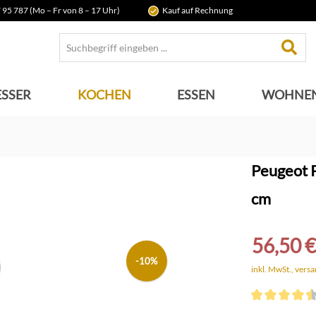
 95 787 (Mo – Fr von 8 – 17 Uhr)
Kauf auf Rechnung
SSER
KOCHEN
ESSEN
WOHNE
Peugeot 
cm
56,50 €
-10%
inkl. MwSt., vers
Durchschnittli