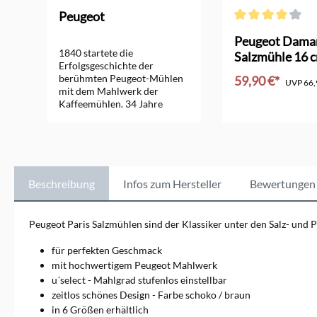
Peugeot
Durchschnittliche
Peugeot Dama
1840 startete die
6
Salzmühle 16 
Erfolgsgeschichte der
berühmten Peugeot-Mühlen
59,90 €*
UVP
66,
mit dem Mahlwerk der
Kaffeemühlen. 34 Jahre
In den Ware
später wurden die
Pfeffermühle und die
Salzmühle entwickelt.
Peugeot-Gewürzmühlen
gehören auch heute noch zu
den besten der Welt.
Beschreibung
Infos zum Hersteller
Bewertungen
Peugeot Paris Salzmühlen sind der Klassiker unter den Salz- und 
für perfekten Geschmack
mit hochwertigem Peugeot Mahlwerk
u´select - Mahlgrad stufenlos einstellbar
zeitlos schönes Design - Farbe schoko / braun
in 6 Größen erhältlich