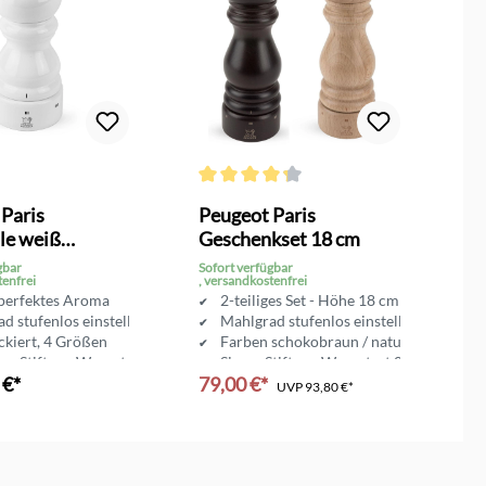
n
Durchschnittliche Bewertung von 4.3 von 
Du
Paris
Peugeot Paris
P
le weiß
Geschenkset 18 cm
S
d
gbar
Sofort verfügbar
So
tenfrei
, versandkostenfrei
, 
 perfektes Aroma
2-teiliges Set - Höhe 18 cm
d stufenlos einstellbar
Mahlgrad stufenlos einstellbar
ckiert, 4 Größen
Farben schokobraun / natur
ger Stiftung Warentest 01/16
Sieger Stiftung Warentest 01/16
 €*
79,00 €*
a
UVP
93,80 €*
In den Warenkorb