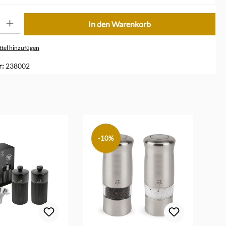
ib den gewünschten Wert ein oder benutze die Schaltflächen um die Anzahl zu erhöhe
In den Warenkorb
tel hinzufügen
r:
238002
-10%