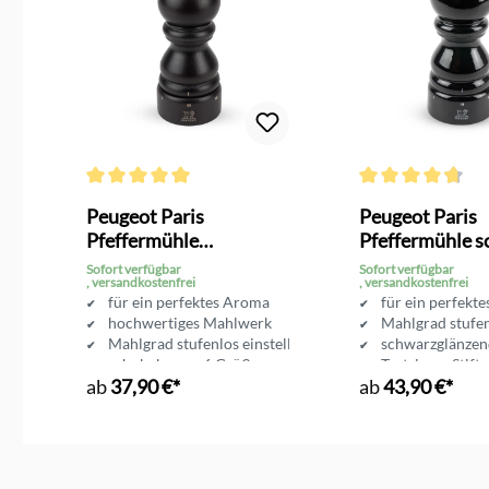
g von 4.3 von 5 Sternen
Durchschnittliche Bewertung von 5 von 5 Sternen
Durchschnittliche 
Peugeot Paris
Peugeot Paris
Pfeffermühle
Pfeffermühle s
Schokolade
glänzend
Sofort verfügbar
Sofort verfügbar
, versandkostenfrei
, versandkostenfrei
für ein perfektes Aroma
für ein perfekt
hochwertiges Mahlwerk
Mahlgrad stufen
Mahlgrad stufenlos einstellbar
schwarzglänzen
schokobraun, 6 Größen
Testsieger Stif
ab
37,90 €*
ab
43,90 €*
Testsieger Stiftung Warentest 01/16