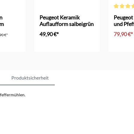
 Bewertung von 4 von 5 Sternen
Durchschni
n
Peugeot Keramik
Peugeot 
cm
Auflaufform salbeigrün
und Pfe
schwarz 
49,90 €*
79,90 €*
90 €*
nkorb
In d
Produktsicherheit
Pfeffermühlen.