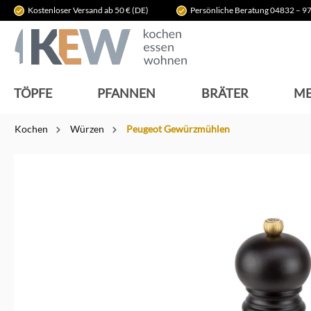
Kostenloser Versand ab 50 € (DE)
Persönliche Beratung 04832 – 97
springen
Zur Hauptnavigation springen
TÖPFE
PFANNEN
BRÄTER
ME
Kochen
Würzen
Peugeot Gewürzmühlen
Bildergalerie überspringen