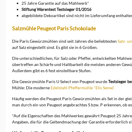
25 Jahre Garantie auf das Mahlwerk*
Stiftung Warentest Testsieger 01/2016
abgebildete Dekoartikel sind nicht im Lieferumfang enthalte
Salzmühle Peugeot Paris Schokolade
Die Paris Gewürzmühlen sind seit Jahren die beliebtesten
Salz- u
auf Salz eingestellt sind. Es gibt sie in 6 Größen.
Die unterschiedlichen, für Salz oder Pfeffer, entwickelten Mahl
übertreffen an Schärfe und Haltbarkeit die meisten anderen Gewü
Außerdem gibt es 6 fest einstellbare Stufen.
Die Gewürzmühle Paris U Select von Peugeot wurde
Testsieger b
Mühle: Die moderne
Edelstahl Pfeffermühle "Elis Sense".
Häufig werden die Peugeot Paris Gewürzmühlen als Set in der gle
man durch ein von Peugeot angebrachtes S bzw. P erkennen, ob es 
*Auf die Eigenschaften des Mahlwerkes gewährt Peugeot 25 Jahre 
Angaben, die für die Geltendmachung der Garantie erforderlich s