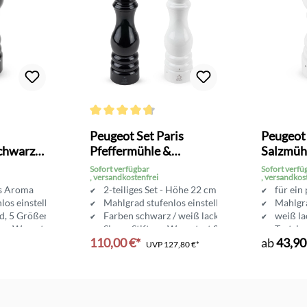
Bewertung von 4.6 von 5 Sternen
Durchschnittliche Bewertung von 4.8 von 5 Sterne
Peugeot Set Paris
Peugeot 
chwarz
Pfeffermühle &
Salzmüh
Salzmühle 22 cm
glänzen
Sofort verfügbar
Sofort verfü
, versandkostenfrei
, versandkos
es Aroma
2-teiliges Set - Höhe 22 cm
für ein
los einstellbar
Mahlgrad stufenlos einstellbar
Mahlgra
d, 5 Größen
Farben schwarz / weiß lackiert
weiß la
tung Warentest 01/16
Sieger Stiftung Warentest 01/16
Testsie
110,00 €*
ab
43,90
UVP
127,80 €*
In den Warenkorb