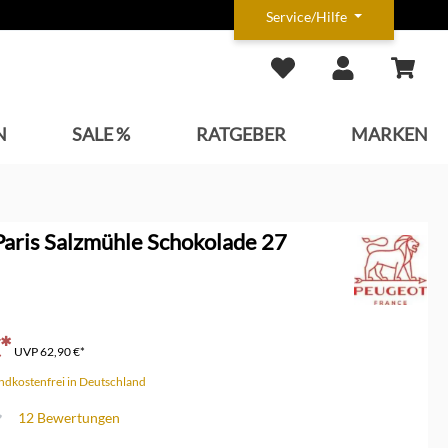
Service/Hilfe
N
SALE %
RATGEBER
MARKEN
Paris Salzmühle Schokolade 27
*
UVP
62,90 €*
andkostenfrei in Deutschland
12 Bewertungen
che Bewertung von 4.5 von 5 Sternen