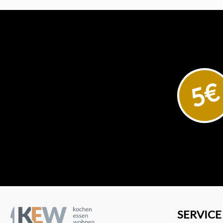
5€
SERVICE