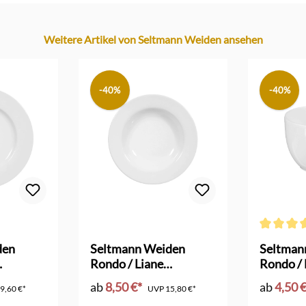
Weitere Artikel von Seltmann Weiden ansehen
-40%
-40%
Durchschni
den
Seltmann Weiden
Seltman
Rondo / Liane
Rondo / 
7 cm
Suppenteller
Obere
ab
8,50 €*
ab
4,50 
9,60 €*
UVP
15,80 €*