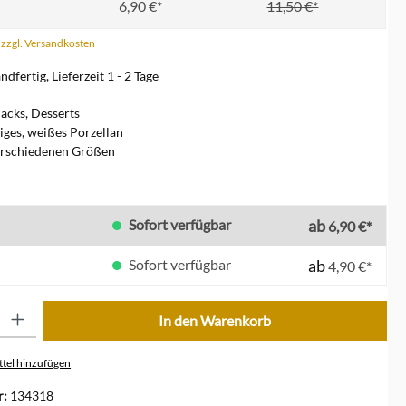
6,90 €*
11,50 €*
. zzgl. Versandkosten
dfertig, Lieferzeit 1 - 2 Tage
nacks, Desserts
ges, weißes Porzellan
erschiedenen Größen
len
Sofort verfügbar
ab
6,90 €*
Sofort verfügbar
ab
4,90 €*
ib den gewünschten Wert ein oder benutze die Schaltflächen um die Anzahl zu erhöhe
In den Warenkorb
tel hinzufügen
r:
134318