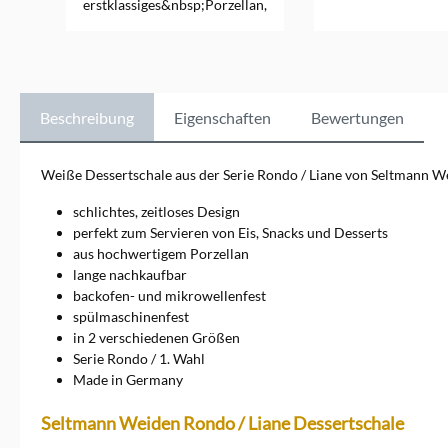
erstklassiges&nbsp;Porzellan,
das durch Qualität und
Design überzeugt. Mit einer
breiten Palette eleganter und
funktionaler
Porzellanprodukte bringt
Seltmann Weiden Stil und
Beschreibung
Eigenschaften
Bewertungen
Raffinesse auf jeden Tisch.
Ideal für besondere Anlässe
und den täglichen Gebrauch,
Weiße Dessertschale aus der Serie Rondo / Liane von Seltmann W
vereint das Geschirr von
Seltmann Weiden Tradition
schlichtes, zeitloses Design
und Innovation in jedem
perfekt zum Servieren von Eis, Snacks und Desserts
Stück.Markeninformationen:
aus hochwertigem Porzellan
Porzellanfabriken Christian
lange nachkaufbar
Seltmann GmbH, Christian-
Seltmann-Straße 59 - 67,
backofen- und mikrowellenfest
92637 Weiden,
spülmaschinenfest
service@seltmann.com
in 2 verschiedenen Größen
Serie Rondo / 1. Wahl
Made in Germany
Seltmann Weiden Rondo / Liane Dessertschale