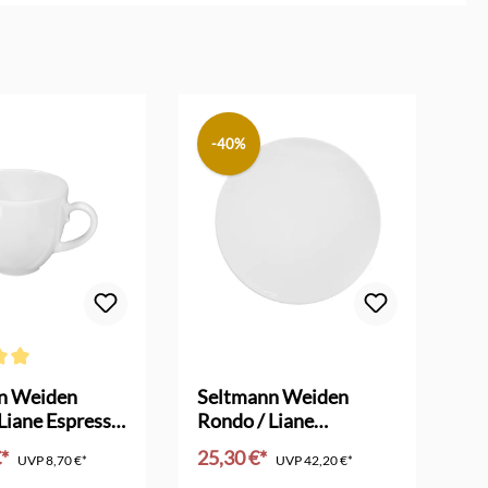
-40%
ttliche Bewertung von 5 von 5 Sternen
n Weiden
Seltmann Weiden
Se
Liane Espresso
Rondo / Liane
Ro
Tortenplatte
Un
€*
25,30 €*
a
UVP
8,70 €*
UVP
42,20 €*