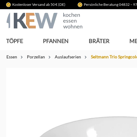
Kostenloser Versand ab 50 € (DE)
Persönliche Beratung 04832 – 97
springen
Zur Hauptnavigation springen
TÖPFE
PFANNEN
BRÄTER
ME
Essen
Porzellan
Auslaufserien
Seltmann Trio Springcol
Bildergalerie überspringen