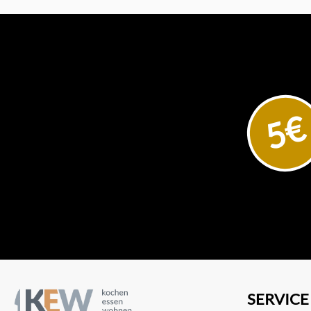
5€
SERVICE