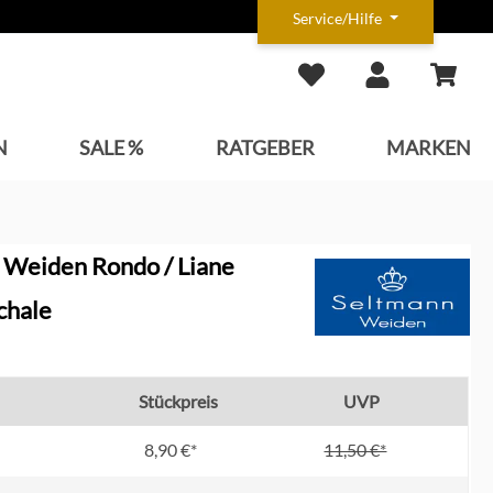
Service/Hilfe
N
SALE %
RATGEBER
MARKEN
 Weiden Rondo / Liane
chale
Stückpreis
UVP
8,90 €*
11,50 €*