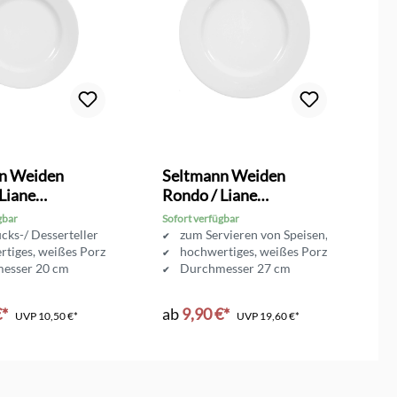
n Weiden
Seltmann Weiden
S
Liane
Rondo / Liane
R
ksteller
Speiseteller 27 cm
S
gbar
Sofort verfügbar
So
cks-/ Desserteller
zum Servieren von Speisen, Snacks uvm.
tiges, weißes Porzellan
hochwertiges, weißes Porzellan
esser 20 cm
Durchmesser 27 cm
€*
ab
9,90 €*
a
UVP
10,50 €*
UVP
19,60 €*