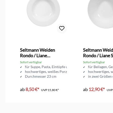
Seltmann Weiden
Seltmann Wei
Rondo / Liane
Rondo / Liane 
Suppenteller
Sofort verfügbar
Sofort verfügbar
en
für Suppe, Pasta, Eintöpfe uvm.
für Beilagen, G
rzellan
hochwertiges, weißes Porzellan
hochwertiges, w
Durchmesser 23 cm
in zwei Größen 
ab
8,50 €*
ab
12,90 €*
UVP
15,80 €*
UV