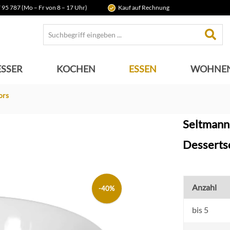
 95 787 (Mo – Fr von 8 – 17 Uhr)
Kauf auf Rechnung
SSER
KOCHEN
ESSEN
WOHNE
ors
Seltmann
Desserts
Anzahl
-40%
bis
5