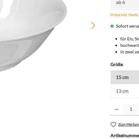
ab
6
Preise inkl. MwSt
Sofort versan
für Eis, S
hochwerti
in zwei v
auswäh
Größe
15 cm
13 cm
Produkt Anzahl: G
Zum Merkzet
Artikelnumme