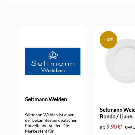
Produktgalerie überspringen
-40%
Seltmann Weiden
Seltmann Wei
Seltmann Weiden ist einer
Rondo / Liane
der bekanntesten deutschen
Speiseteller 2
Porzellanhersteller. Die
ab
9,90 €*
UVP
1
Marke steht für