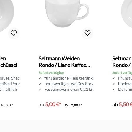
den
Seltmann Weiden
Seltman
Schüssel
Rondo / Liane Kaffee
Rondo / 
Obertasse 0,21 l
Frühstüc
Sofort verfügbar
Sofort verfü
emüse, Snacks, Salat uvm.
für sämtliche Heißgetränke
Frühstü
eißes Porzellan
hochwertiges, weißes Porzellan
hochwer
erhältlich
Fassungsvermögen 0,21 Liter
Durchm
ab
5,00 €*
ab
5,50 
P
18,70 €*
UVP
9,80 €*