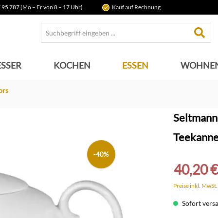
 95 787 (Mo – Fr von 8 – 17 Uhr)
Kauf auf Rechnung
SSER
KOCHEN
ESSEN
WOHNE
ors
Seltmann
Teekann
-40%
40,20 €
Preise inkl. MwSt
Sofort versan