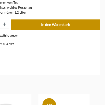
eren von Tee
ges, weißes Porzellan
ermögen 1,2 Liter
ib den gewünschten Wert ein oder benutze die Schaltflächen um die Anzahl zu erhöhe
In den Warenkorb
tel hinzufügen
r:
104739