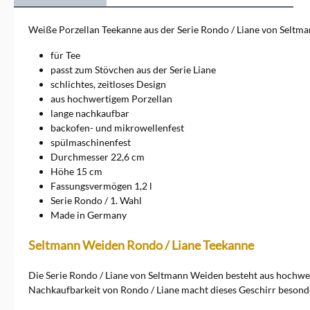
Ideal für besondere Anlässe
und den täglichen Gebrauch,
Weiße Porzellan Teekanne aus der Serie Rondo / Liane von Seltm
vereint das Geschirr von
Seltmann Weiden Tradition
für Tee
und Innovation in jedem
passt zum Stövchen aus der Serie Liane
Stück.Markeninformationen:
schlichtes, zeitloses Design
Porzellanfabriken Christian
aus hochwertigem Porzellan
Seltmann GmbH, Christian-
Seltmann-Straße 59 - 67,
lange nachkaufbar
92637 Weiden,
backofen- und mikrowellenfest
service@seltmann.com
spülmaschinenfest
Durchmesser 22,6 cm
Höhe 15 cm
Fassungsvermögen 1,2 l
Serie Rondo / 1. Wahl
Made in Germany
Seltmann Weiden Rondo / Liane Teekanne
Die Serie Rondo / Liane von Seltmann Weiden besteht aus hochw
Nachkaufbarkeit von Rondo / Liane macht dieses Geschirr besonder