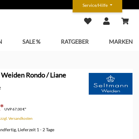
Service/Hilfe
N
SALE %
RATGEBER
MARKEN
 Weiden Rondo / Liane
e
*
UVP
67,00 €*
. zzgl. Versandkosten
dfertig, Lieferzeit 1 - 2 Tage