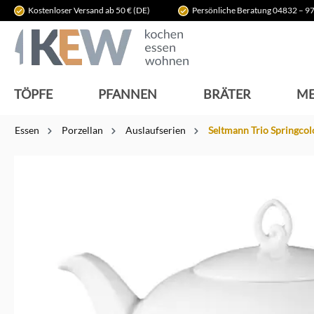
Kostenloser Versand ab 50 € (DE)
Persönliche Beratung 04832 – 97
springen
Zur Hauptnavigation springen
TÖPFE
PFANNEN
BRÄTER
ME
Essen
Porzellan
Auslaufserien
Seltmann Trio Springcol
Bildergalerie überspringen