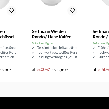
den
Seltmann Weiden
Seltman
Schüssel
Rondo / Liane Kaffee
Rondo / 
Obertasse 0,21 l
Frühstüc
Sofort verfügbar
Sofort verfü
emüse, Snacks, Salat uvm.
für sämtliche Heißgetränke
Frühstü
eißes Porzellan
hochwertiges, weißes Porzellan
hochwer
erhältlich
Fassungsvermögen 0,21 Liter
Durchm
ab
5,00 €*
ab
5,50 
P
18,70 €*
UVP
9,80 €*