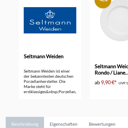
-40%
Seltmann Weiden
Seltmann Wei
Seltmann Weiden ist einer
Rondo / Liane
der bekanntesten deutschen
Speiseteller 2
Porzellanhersteller. Die
ab
9,90 €*
UVP
1
Marke steht für
erstklassiges&nbsp;Porzellan,
das durch Qualität und
Design überzeugt. Mit einer
breiten Palette eleganter und
funktionaler
Porzellanprodukte bringt
Seltmann Weiden Stil und
Beschreibung
Eigenschaften
Bewertungen
Raffinesse auf jeden Tisch.