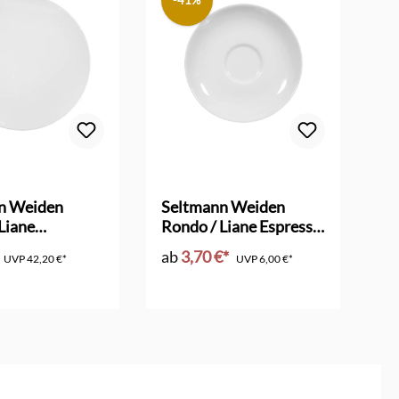
-41%
n Weiden
Seltmann Weiden
Se
Liane
Rondo / Liane Espresso
Ro
atte
Untere
Un
ab
3,70 €*
a
UVP
42,20 €*
UVP
6,00 €*
en Warenkorb