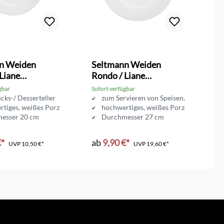
n Weiden
Seltmann Weiden
S
Liane
Rondo / Liane
R
ksteller
Speiseteller 27 cm
S
gbar
Sofort verfügbar
So
cks-/ Desserteller
zum Servieren von Speisen, Snacks uvm.
tiges, weißes Porzellan
hochwertiges, weißes Porzellan
esser 20 cm
Durchmesser 27 cm
€*
ab
9,90 €*
a
UVP
10,50 €*
UVP
19,60 €*