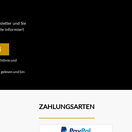
letter und Sie
te informiert
htlinie
und
B
gelesen und bin
ZAHLUNGSARTEN