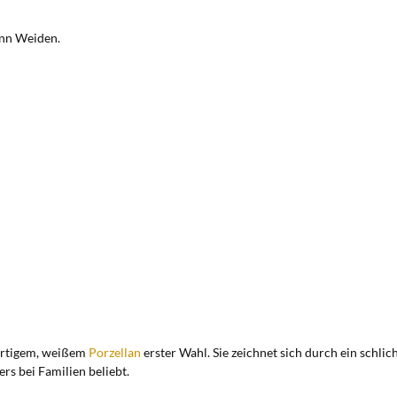
ann Weiden.
ertigem, weißem
Porzellan
erster Wahl. Sie zeichnet sich durch ein schlic
s bei Familien beliebt.