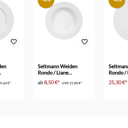
-40%
-40%
den
Seltmann Weiden
Seltman
Rondo / Liane
Rondo / 
7 cm
Suppenteller
Tortenpl
ab
8,50 €*
25,30 €*
9,60 €*
UVP
15,80 €*
In d