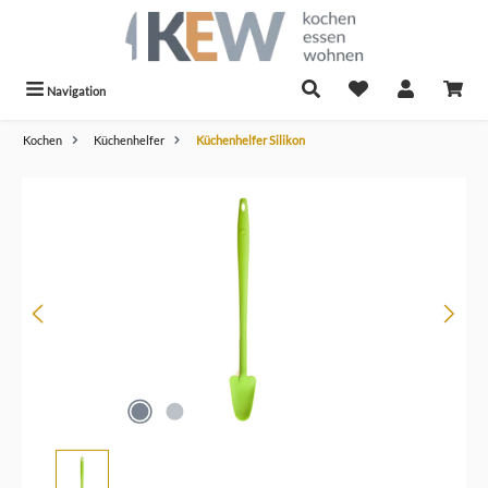
alt springen
Navigation
Kochen
Küchenhelfer
Küchenhelfer Silikon
Bildergalerie überspringen