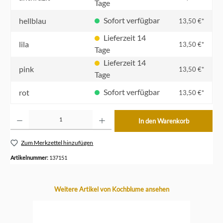
Tage
Sofort verfügbar
hellblau
13,50 €*
Lieferzeit 14
lila
13,50 €*
Tage
Lieferzeit 14
pink
13,50 €*
Tage
Sofort verfügbar
rot
13,50 €*
Produkt Anzahl: Gib den gewünschten Wert ein oder benutze die Schaltflächen um die Anzahl z
In den Warenkorb
Zum Merkzettel hinzufügen
Artikelnummer:
137151
Produktgalerie überspringen
Weitere Artikel von Kochblume ansehen