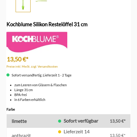
Kochblume Silikon Restelöffel 31 cm
13,50 €*
Preise inkl. MwSt. zzgl. Versandkosten
Sofort versandfertig, Lieferzeit 1 - 2 Tage
zum Leeren von Gläsern & Flaschen
Länge 31 cm
BPA-frei
in 6 Farben erhältlich
auswählen
Farbe
Sofort verfügbar
limette
13,50 €*
Lieferzeit 14
anthrazit
13,50 €*