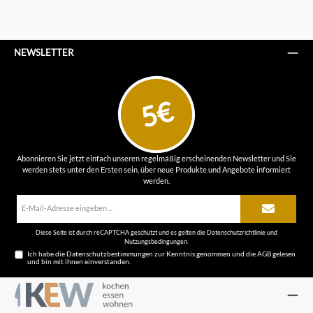
NEWSLETTER
5€
Abonnieren Sie jetzt einfach unseren regelmäßig erscheinenden Newsletter und Sie
werden stets unter den Ersten sein, über neue Produkte und Angebote informiert
werden.
E-
Mail-
Adresse*
Diese Seite ist durch reCAPTCHA geschützt und es gelten die
Datenschutzrichtlinie
und
Nutzungsbedingungen
.
Ich habe die
Datenschutzbestimmungen
zur Kenntnis genommen und die
AGB
gelesen
und bin mit ihnen einverstanden.