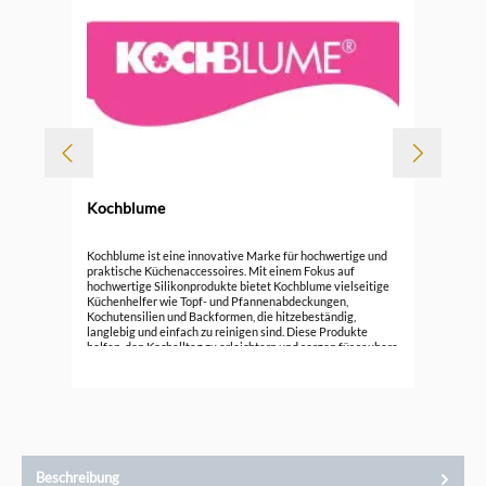
Kochblume
Koc
Kochblume ist eine innovative Marke für hochwertige und
praktische Küchenaccessoires. Mit einem Fokus auf
hochwertige Silikonprodukte bietet Kochblume vielseitige
15,
Küchenhelfer wie Topf- und Pfannenabdeckungen,
Kochutensilien und Backformen, die hitzebeständig,
langlebig und einfach zu reinigen sind. Diese Produkte
helfen, den Kochalltag zu erleichtern und sorgen für saubere
Küchenumgebung. Entdecken Sie die funktionale Eleganz
von Kochblume und verbessern Sie Ihre Koch- und
Backerlebnisse mit cleverem Design.
Beschreibung