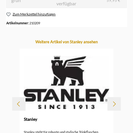
grün
59,95 €*
verfügbar
Zum Merkzettel hinzufügen
Artikelnummer:
210209
Produktgalerie überspringen
Weitere Artikel von Stanley ansehen
Stanley
l
Sta
Stanley steht für robuste und stylische Trinkflaschen,