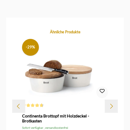
Produktgalerie überspringen
Ähnliche Produkte
-29%
Durchschnittliche Bewertung von 4.6 von 5 Sternen
Dur
rz
Continenta Brottopf mit Holzdeckel -
Le
Brotkasten
Sofort verfügbar , versandkostenfrei
Sof