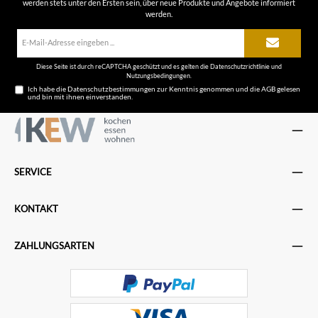
werden stets unter den Ersten sein, über neue Produkte und Angebote informiert
werden.
E-
Mail-
Adresse*
Diese Seite ist durch reCAPTCHA geschützt und es gelten die
Datenschutzrichtlinie
und
Nutzungsbedingungen
.
Ich habe die
Datenschutzbestimmungen
zur Kenntnis genommen und die
AGB
gelesen
und bin mit ihnen einverstanden.
SERVICE
KONTAKT
ZAHLUNGSARTEN