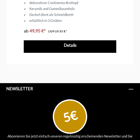
dekorativer Continenta Brottopf
Keramik und Gummibaumholz
Deckel dient als Schneidbrett
erhältlich in 3 Größen
ab
49,95 €*
ab
UVP
69,95 €*
Details
NEWSLETTER
5€
Abonnieren Sie jetzt einfach unseren regelmäßig erscheinenden Newsletter und Sie