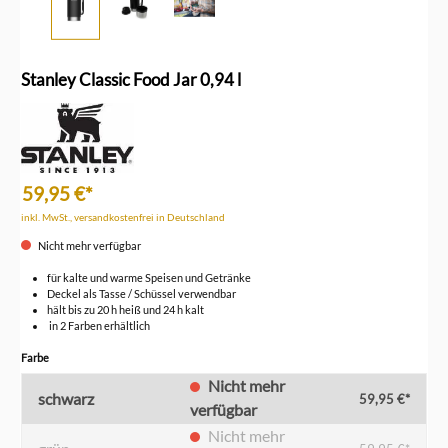
Stanley Classic Food Jar 0,94 l
59,95 €*
inkl. MwSt., versandkostenfrei in Deutschland
Nicht mehr verfügbar
für kalte und warme Speisen und Getränke
Deckel als Tasse / Schüssel verwendbar
hält bis zu 20 h heiß und 24 h kalt
in 2 Farben erhältlich
auswählen
Farbe
Nicht mehr
schwarz
59,95 €*
verfügbar
Nicht mehr