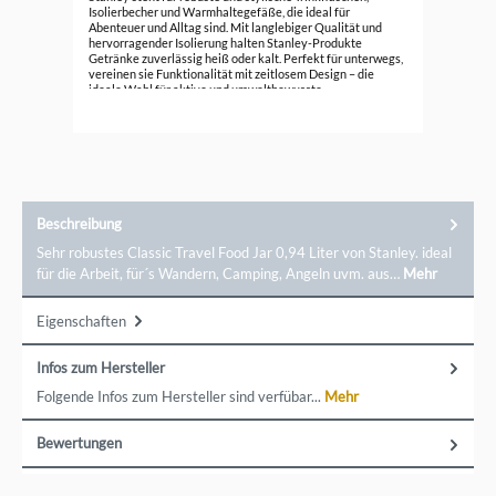
Ba
Isolierbecher und Warmhaltegefäße, die ideal für
Abenteuer und Alltag sind. Mit langlebiger Qualität und
69,
hervorragender Isolierung halten Stanley-Produkte
Getränke zuverlässig heiß oder kalt. Perfekt für unterwegs,
vereinen sie Funktionalität mit zeitlosem Design – die
ideale Wahl für aktive und umweltbewusste
Menschen.Markeninformationen: STANLEY, a Brand of PMI,
Keizersgracht 555, 1015DR Amsterdam, Niederlande,
info@stanley-pmi.com
Beschreibung
Sehr robustes Classic Travel Food Jar 0,94 Liter von Stanley. ideal
für die Arbeit, für´s Wandern, Camping, Angeln uvm. aus…
Mehr
Eigenschaften
Infos zum Hersteller
Folgende Infos zum Hersteller sind verfübar...
Mehr
Bewertungen