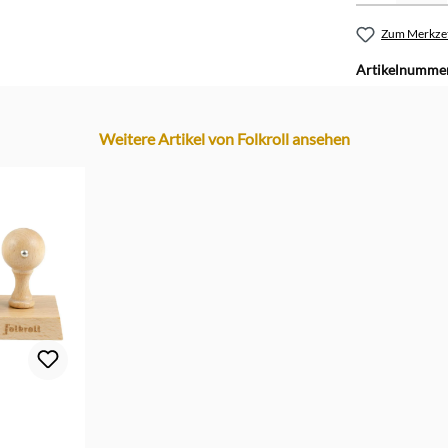
Skandinav
Zum Merkzet
Artikelnumme
Tannenbä
Traktor
Weitere Artikel von Folkroll ansehen