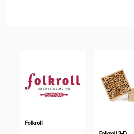
Produktgalerie überspringen
Folkroll
Folkroll 3-D