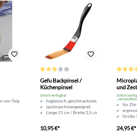
Bewertung von 4.9 von 5 Sternen
Durchschnittliche Bewertung von 3 von 5 Sternen
Durchschni
Gefu Backpinsel /
Micropl
Küchenpinsel
und Zest
Premiu
Sofort verfügbar
Sofort verfü
, versandkos
en von Teig
hygienisch, geschmacksneutral
für Zit
spülmaschinengeeignet
ergonom
Länge 21 cm / Breite 2,5 cm
Größe 3
in viel
10,95 €*
24,95 €*