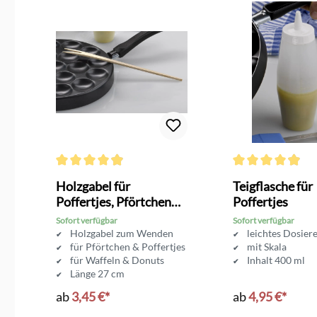
g von 4.6 von 5 Sternen
Durchschnittliche Bewertung von 4.8 von 5 Sternen
Durchschnittliche 
Holzgabel für
Teigflasche für
t
Poffertjes, Pförtchen
Poffertjes
und Krapfen
Sofort verfügbar
Sofort verfügbar
s
Holzgabel zum Wenden
leichtes Dosier
für Pförtchen & Poffertjes
mit Skala
r
für Waffeln & Donuts
Inhalt 400 ml
Länge 27 cm
ab
3,45 €*
ab
4,95 €*