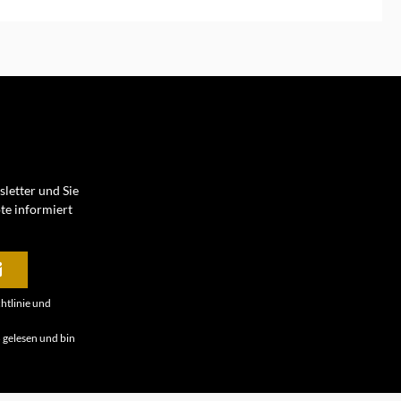
letter und Sie
te informiert
htlinie
und
B
gelesen und bin