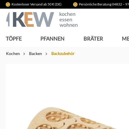
Kostenloser Versand ab 50 € (DE)
Persönliche Beratung 04832 – 97
springen
Zur Hauptnavigation springen
TÖPFE
PFANNEN
BRÄTER
ME
Kochen
Backen
Backzubehör
Bildergalerie überspringen