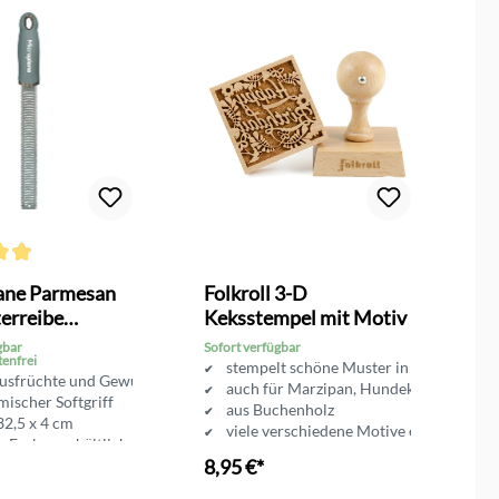
ttliche Bewertung von 4.9 von 5 Sternen
Du
ane Parmesan
Folkroll 3-D
M
erreibe
Keksstempel mit Motiv
M
m
gbar
Sofort verfügbar
So
tenfrei
, 
stempelt schöne Muster in Keksteig
rusfrüchte und Gewürze
auch für Marzipan, Hundekuchen, Salzt
ischer Softgriff
aus Buchenholz
2,5 x 4 cm
viele verschiedene Motive erhältlich
en Farben erhältlich
8,95 €*
4