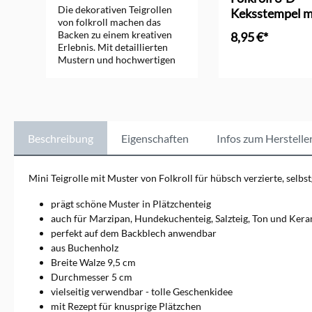
Die dekorativen Teigrollen
Keksstempel m
von folkroll machen das
Backen zu einem kreativen
8,95 €*
Erlebnis. Mit detaillierten
Mustern und hochwertigen
Materialien bietet folkroll
Teigrollen, die Kekse und
Gebäck einzigartig verzieren
und jede Backkreation
verschönern.
Beschreibung
Eigenschaften
Infos zum Herstelle
Mini Teigrolle mit Muster von Folkroll für hübsch verzierte, selb
prägt schöne Muster in Plätzchenteig
auch für Marzipan, Hundekuchenteig, Salzteig, Ton und Ker
perfekt auf dem Backblech anwendbar
aus Buchenholz
Breite Walze 9,5 cm
Durchmesser 5 cm
vielseitig verwendbar - tolle Geschenkidee
mit Rezept für knusprige Plätzchen