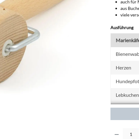
auch für 
aus Buch
viele ver
au
Ausführung
Marienkäf
Bienenwa
Herzen
Hundepfo
Lebkuche
Musik
Pferde
Produkt Anzahl: G
Schmetterl