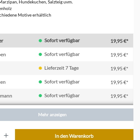
Marzipan, Hundekuchen, Salzteig uvm.
enholz
schiedene Motive erhältlich
swählen
Sofort verfügbar
er
19,95 €*
Sofort verfügbar
ben
19,95 €*
Lieferzeit 7 Tage
19,95 €*
Sofort verfügbar
ten
19,95 €*
Sofort verfügbar
nmann
19,95 €*
Sofort verfügbar
19,95 €*
Mehr anzeigen
Lieferzeit 7 Tage
19,95 €*
ib den gewünschten Wert ein oder benutze die Schaltflächen um die Anzahl zu erhöhe
In den Warenkorb
Lieferzeit 7 Tage
inge
19,95 €*