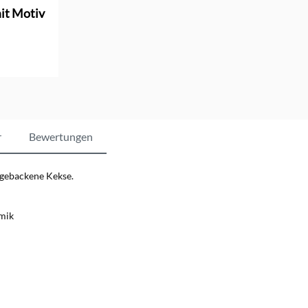
it Motiv
r
Bewertungen
stgebackene Kekse.
amik