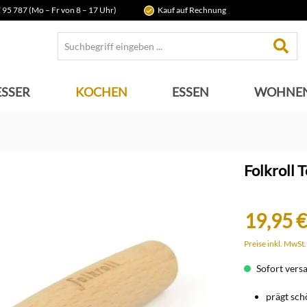
 95 787 (Mo – Fr von 8 – 17 Uhr)
Kauf auf Rechnung
SSER
KOCHEN
ESSEN
WOHNE
Folkroll 
19,95 €
Preise inkl. MwSt
Sofort versan
prägt sch