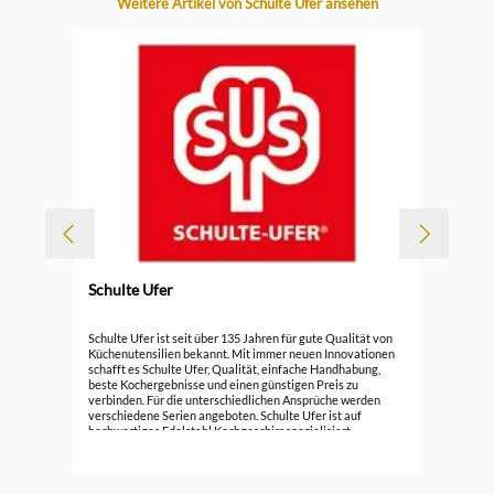
Produktgalerie überspringen
Weitere Artikel von Schulte Ufer ansehen
Schulte Ufer
Sch
Schulte Ufer ist seit über 135 Jahren für gute Qualität von
cm
Küchenutensilien bekannt. Mit immer neuen Innovationen
schafft es Schulte Ufer, Qualität, einfache Handhabung,
79,
beste Kochergebnisse und einen günstigen Preis zu
verbinden. Für die unterschiedlichen Ansprüche werden
verschiedene Serien angeboten. Schulte Ufer ist auf
hochwertiges Edelstahl Kochgeschirr spezialisiert.
Zusätzlich bietet die Marke Töpfe, Pfannen, Bräter und
Woks aus Aluguss, Gusseisen und Kupfer an.