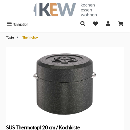
alt springen
Navigation
Töpfe
Thermobox
Bildergalerie überspringen
SUS Thermotopf 20 cm / Kochkiste