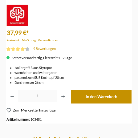
37,99 €*
Preise inkl. MwSt. zzgl. Versandkosten
9 Bewertungen
Durchschnittliche Bewertung von 4.2 von 5 Sternen
Sofort versandfertig, Lieferzeit 1 - 2 Tage
Isoliergefäß aus Styropor
warmhalten und weitergaren
passend zum SUS Kochtopf 20 cm
Durchmesser 26 cm
Produkt Anzahl: Gib den gewünschten Wert ein oder benutze die Schaltflächen um die Anzahl z
In den Warenkorb
Zum Merkzettel hinzufügen
Artikelnummer:
103451